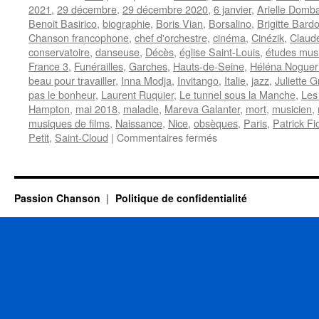
2021
,
29 décembre
,
29 décembre 2020
,
6 janvier
,
Arielle Domb
Benoit Basirico
,
biographie
,
Boris Vian
,
Borsalino
,
Brigitte Bardo
Chanson francophone
,
chef d'orchestre
,
cinéma
,
Cinézik
,
Claude
conservatoire
,
danseuse
,
Décès
,
église Saint-Louis
,
études mus
France 3
,
Funérailles
,
Garches
,
Hauts-de-Seine
,
Héléna Noguer
beau pour travailler
,
Inna Modja
,
Invitango
,
Italie
,
jazz
,
Juliette 
pas le bonheur
,
Laurent Ruquier
,
Le tunnel sous la Manche
,
Les
Hampton
,
mai 2018
,
maladie
,
Mareva Galanter
,
mort
,
musicien
,
musiques de films
,
Naissance
,
Nice
,
obsèques
,
Paris
,
Patrick Fio
sur
Petit
,
Saint-Cloud
|
Commentaires fermés
BOLLING
Claude
Passion Chanson
Politique de confidentialité