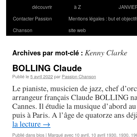
découvrir
à Z
JANVIE
Contacter Passion
Mentions légales : but et objecti
Chanson
site web
Kenny Clarke
Archives par mot-clé :
BOLLING Claude
Publié le
5 avril 2022
par
Passion Chanson
Le pianiste, musicien de jazz, chef d’or
arrangeur français Claude BOLLING naît
Cannes. Il étudie la musique d’abord au
puis à Paris. A l’âge de quatorze ans dé
la lecture
→
Publié dans
bios
|
Marqué avec
10 avril
,
10 avril 1930
,
1930
,
19