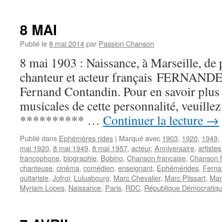
8 MAI
Publié le
8 mai 2014
par
Passion Chanson
8 mai 1903 : Naissance, à Marseille, de p
chanteur et acteur français FERNANDE
Fernand Contandin. Pour en savoir plus s
musicales de cette personnalité, veuille
********** …
Continuer la lecture
→
Publié dans
Ephémères rides
|
Marqué avec
1903
,
1920
,
1949
,
mai 1920
,
8 mai 1949
,
8 mai 1957
,
acteur
,
Anniversaire
,
artiste
francophone
,
biographie
,
Bobino
,
Chanson française
,
Chanson 
chanteuse
,
cinéma
,
comédien
,
enseignant
,
Ephémérides
,
Ferna
guitariste
,
Jofroi
,
Luluabourg
,
Marc Chevalier
,
Marc Plissart
,
Mar
Myriam Lopes
,
Naissance
,
Paris
,
RDC
,
République Démocratiq