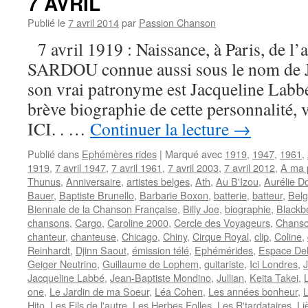
7 AVRIL
Publié le
7 avril 2014
par
Passion Chanson
7 avril 1919 : Naissance, à Paris, de l’a
SARDOU connue aussi sous le nom de Ja
son vrai patronyme est Jacqueline Labb
brève biographie de cette personnalité
ICI. . …
Continuer la lecture
→
Publié dans
Ephémères rides
|
Marqué avec
1919
,
1947
,
1961
,
1919
,
7 avril 1947
,
7 avril 1961
,
7 avril 2003
,
7 avril 2012
,
A ma 
Thunus
,
Anniversaire
,
artistes belges
,
Ath
,
Au B'Izou
,
Aurélie D
Bauer
,
Baptiste Brunello
,
Barbarie Boxon
,
batterie
,
batteur
,
Belg
Biennale de la Chanson Française
,
Billy Joe
,
biographie
,
Blackb
chansons
,
Cargo
,
Caroline 2000
,
Cercle des Voyageurs
,
Chanso
chanteur
,
chanteuse
,
Chicago
,
Chiny
,
Cirque Royal
,
clip
,
Coline
,
Reinhardt
,
Djinn Saout
,
émission télé
,
Ephémérides
,
Espace De
Geiger Neutrino
,
Guillaume de Lophem
,
guitariste
,
Ici Londres
,
J
Jacqueline Labbé
,
Jean-Baptiste Mondino
,
Jullian
,
Keita Takei
,
one
,
Le Jardin de ma Soeur
,
Léa Cohen
,
Les années bonheur
,
Hito
,
Les Fils de l'autre
,
Les Herbes Folles
,
Les R'tardataires
,
Li