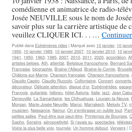
10 janvier 1938 : Naissance, à Paris, de 
comédienne et animatrice de radio-télév
Josée NEUVILLE sous le nom de Josée 
savoir plus sur la carrière artistique de 
veuillez CLIQUER ICI. . . …
Continuer
Publié dans
Ephémères rides
|
Marqué avec
10 janvier
,
10 janv
1950
,
10 janvier 1985
,
10 janvier 2007
,
10 janvier 2010
,
10 janv
1941
,
1950
,
1963
,
1985
,
2007
,
2010
,
2011
,
2020
,
accordéon
,
A
artistes belges
,
Ath
,
attentat
,
Belgique francophone
,
Bernard Sa
Française
,
biographie
,
Braine-l'Alleud
,
Braine-le-Comte
,
Bruxell
Châlons-sur-Marne
,
Chanson française
,
Chanson francophone
,
Claudio Capéo
,
Claudio Ruccolo
,
Colfontaine
,
Concert
,
concerts
décorateur
,
Délicate attention
,
disque d'or
,
Ephémérides
,
espagn
François
,
guitariste
,
hébreu
,
hôtel Astoria
,
Italie
,
jazz
,
Jean Cabu
Deneuville
,
La Samaritaine
,
les Chihuahuas
,
Louvain-la-Neuve
,
Morgan
,
Marie-Josée Neuville
,
Maroc
,
Marrakech
,
Melody TV
,
m
musicien
,
Naissance
,
Namur
,
On s'embrasse on oublie tout
,
Par
petites salles
,
Peut-être que peut-être
,
Printemps de Bourges
,
Q
Sapho
,
Seraing
,
séropositivité
,
Si j'avais su
,
spectacles
,
télévisi
Voice la plus belle voix
,
tournée
,
Un homme debout
,
Verviers
|
C