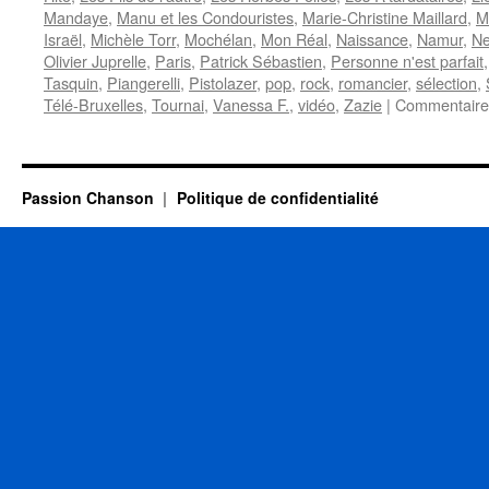
Mandaye
,
Manu et les Condouristes
,
Marie-Christine Maillard
,
M
Israël
,
Michèle Torr
,
Mochélan
,
Mon Réal
,
Naissance
,
Namur
,
Ne
Olivier Juprelle
,
Paris
,
Patrick Sébastien
,
Personne n'est parfait
Tasquin
,
Piangerelli
,
Pistolazer
,
pop
,
rock
,
romancier
,
sélection
,
Télé-Bruxelles
,
Tournai
,
Vanessa F.
,
vidéo
,
Zazie
|
Commentaire
Passion Chanson
Politique de confidentialité