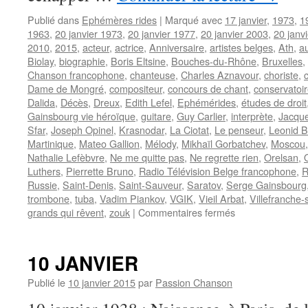
Publié dans
Ephémères rides
|
Marqué avec
17 janvier
,
1973
,
1
1963
,
20 janvier 1973
,
20 janvier 1977
,
20 janvier 2003
,
20 janv
2010
,
2015
,
acteur
,
actrice
,
Anniversaire
,
artistes belges
,
Ath
,
a
Biolay
,
biographie
,
Boris Eltsine
,
Bouches-du-Rhône
,
Bruxelles
,
Chanson francophone
,
chanteuse
,
Charles Aznavour
,
choriste
,
Dame de Mongré
,
compositeur
,
concours de chant
,
conservatoi
Dalida
,
Décès
,
Dreux
,
Edith Lefel
,
Ephémérides
,
études de droit
Gainsbourg vie héroïque
,
guitare
,
Guy Carlier
,
interprète
,
Jacque
Sfar
,
Joseph Opinel
,
Krasnodar
,
La Ciotat
,
Le penseur
,
Leonid B
Martinique
,
Mateo Gallion
,
Mélody
,
Mikhaïl Gorbatchev
,
Moscou
Nathalie Lefèbvre
,
Ne me quitte pas
,
Ne regrette rien
,
Orelsan
,
Luthers
,
Pierrette Bruno
,
Radio Télévision Belge francophone
,
R
Russie
,
Saint-Denis
,
Saint-Sauveur
,
Saratov
,
Serge Gainsbourg
trombone
,
tuba
,
Vadim Piankov
,
VGIK
,
Vieil Arbat
,
Villefranche
sur
grands qui rêvent
,
zouk
|
Commentaires fermés
20
JANVIER
10 JANVIER
Publié le
10 janvier 2015
par
Passion Chanson