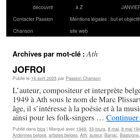
découvrir
à Z
JANVIE
Contacter Passion
Mentions légales : but et objecti
Chanson
site web
Ath
Archives par mot-clé :
JOFROI
Publié le
14 avril 2025
par
Passion Chanson
L’auteur, compositeur et interprète bel
1949 à Ath sous le nom de Marc Plissart
âge, il s’intéresse à la poésie et à la mus
ainsi pour les folk-singers …
Continuer 
Publié dans
bios
|
Marqué avec
1949
,
33-tours
,
8 mai
,
8 mai 19
Ardennes belges
,
artistes belges
,
Ath
,
auteur
,
Barjac
,
Bastogne