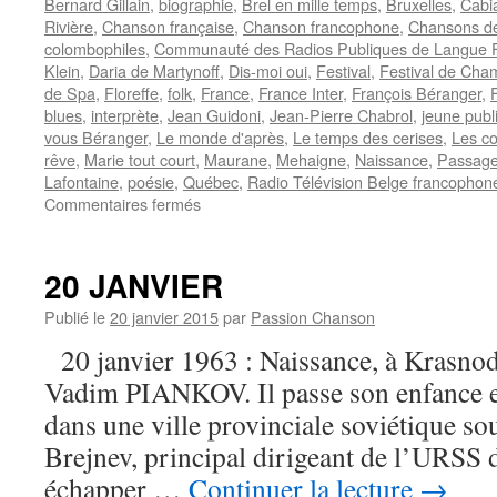
Bernard Gillain
,
biographie
,
Brel en mille temps
,
Bruxelles
,
Cabi
Rivière
,
Chanson française
,
Chanson francophone
,
Chansons de
colombophiles
,
Communauté des Radios Publiques de Langue F
Klein
,
Daria de Martynoff
,
Dis-moi oui
,
Festival
,
Festival de Cha
de Spa
,
Floreffe
,
folk
,
France
,
France Inter
,
François Béranger
,
blues
,
interprète
,
Jean Guidoni
,
Jean-Pierre Chabrol
,
jeune publ
vous Béranger
,
Le monde d'après
,
Le temps des cerises
,
Les c
rêve
,
Marie tout court
,
Maurane
,
Mehaigne
,
Naissance
,
Passage
Lafontaine
,
poésie
,
Québec
,
Radio Télévision Belge francophon
sur
Commentaires fermés
JOFROI
20 JANVIER
Publié le
20 janvier 2015
par
Passion Chanson
20 janvier 1963 : Naissance, à Krasnod
Vadim PIANKOV. Il passe son enfance e
dans une ville provinciale soviétique so
Brejnev, principal dirigeant de l’URSS 
échapper …
Continuer la lecture
→