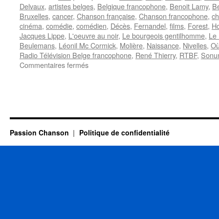
Delvaux
,
artistes belges
,
Belgique francophone
,
Benoit Lamy
,
Be
Bruxelles
,
cancer
,
Chanson française
,
Chanson francophone
,
ch
cinéma
,
comédie
,
comédien
,
Décès
,
Fernandel
,
films
,
Forest
,
H
Jacques Lippe
,
L'oeuvre au noir
,
Le bourgeois gentilhomme
,
Le
Beulemans
,
Léonil Mc Cormick
,
Molière
,
Naissance
,
Nivelles
,
Où
Radio Télévision Belge francophone
,
René Thierry
,
RTBF
,
Sonu
sur
Commentaires fermés
LIPPE
Jacques
Passion Chanson
Politique de confidentialité