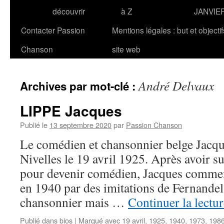
découvrir
à Z
JANVIE
Contacter Passion
Mentions légales : but et objecti
Chanson
site web
André Delvaux
Archives par mot-clé :
LIPPE Jacques
Publié le
13 septembre 2020
par
Passion Chanson
Le comédien et chansonnier belge Jacqu
Nivelles le 19 avril 1925. Après avoir s
pour devenir comédien, Jacques commenc
en 1940 par des imitations de Fernandel.
chansonnier mais …
Continuer la lectu
Publié dans
bios
|
Marqué avec
19 avril
,
1925
,
1940
,
1973
,
198