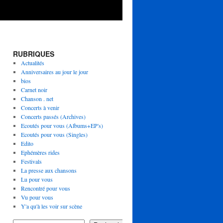
RUBRIQUES
Actualités
Anniversaires au jour le jour
bios
Carnet noir
Chanson . net
Concerts à venir
Concerts passés (Archives)
Ecoutés pour vous (Albums+EP's)
Ecoutés pour vous (Singles)
Edito
Ephémères rides
Festivals
La presse aux chansons
Lu pour vous
Rencontré pour vous
Vu pour vous
Y'a qu'à les voir sur scène