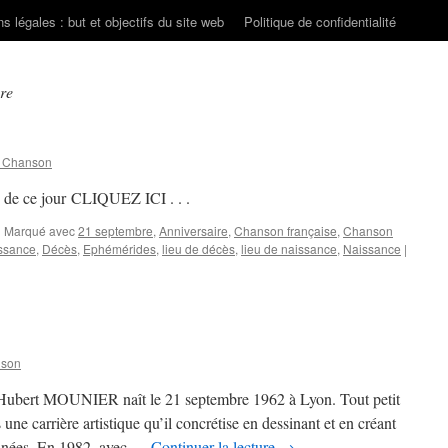
s légales : but et objectifs du site web
Politique de confidentialité
re
n Chanson
s de ce jour CLIQUEZ ICI . . .
|
Marqué avec
21 septembre
,
Anniversaire
,
Chanson française
,
Chanson
ssance
,
Décès
,
Ephémérides
,
lieu de décès
,
lieu de naissance
,
Naissance
|
nson
s Hubert MOUNIER naît le 21 septembre 1962 à Lyon. Tout petit
 une carrière artistique qu’il concrétise en dessinant et en créant
sinées. En 1982, avec …
Continuer la lecture
→