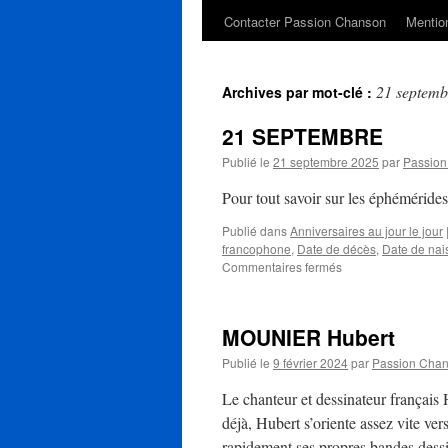
Contacter Passion Chanson
Mention
21 septemb
Archives par mot-clé :
21 SEPTEMBRE
Publié le
21 septembre 2025
par
Passio
Pour tout savoir sur les éphéméride
Publié dans
Anniversaires au jour le jour
francophone
,
Date de décès
,
Date de nai
sur
Commentaires fermés
21
SEPTEMBRE
MOUNIER Hubert
Publié le
9 février 2024
par
Passion Cha
Le chanteur et dessinateur françai
déjà, Hubert s’oriente assez vite vers
rapidement ses propres bandes des