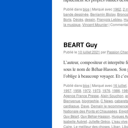
Publié dans
bios
|
Marqué avec
1962
,
2 m
bande dessinée
,
Benjamin Biolay
,
Bronco
Boris
,
Décès
,
dessin
,
François Lebleu
,
Hu
la musique
,
Vincent Mounier
|
Commentai
BEART Guy
Publié le
10 juillet 2021
par
Passion Cha
L’auteur, compositeur et interprète
sous le nom de Béhar-Hasson. Son pè
l’oblige à beaucoup voyager. Et c’
Publié dans
bios
|
Marqué avec
16 juillet
,
1957
,
1958
,
1972
,
1973
,
1976
,
1986
,
198
Agence France Presse
,
Alain Souchon
,
a
Bienvenue
,
biographie
,
C News
,
cabarets
cardiaque
,
Dave
,
Demain je recommence
Nationale des Ponts et Chaussées
,
Egypt
Guy Béart
,
Guy Béhar-Hasson
,
Hugues Au
Isabelle Aubret
,
Juliette Gréco
,
L'eau vive
Caire
,
Le meilleur des choses
,
Liban
,
Lib