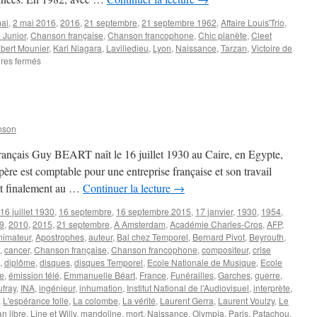
ai
,
2 mai 2016
,
2016
,
21 septembre
,
21 septembre 1962
,
Affaire Louis'Trio
,
 Junior
,
Chanson française
,
Chanson francophone
,
Chic planète
,
Cleet
bert Mounier
,
Karl Niagara
,
Lavilledieu
,
Lyon
,
Naissance
,
Tarzan
,
Victoire de
sur
res fermés
MOUNIER
Hubert
nson
 français Guy BEART naît le 16 juillet 1930 au Caire, en Egypte,
re est comptable pour une entreprise française et son travail
est finalement au …
Continuer la lecture
→
16 juillet 1930
,
16 septembre
,
16 septembre 2015
,
17 janvier
,
1930
,
1954
,
9
,
2010
,
2015
,
21 septembre
,
A Amsterdam
,
Académie Charles-Cros
,
AFP
,
nimateur
,
Apostrophes
,
auteur
,
Bal chez Temporel
,
Bernard Pivot
,
Beyrouth
,
,
cancer
,
Chanson française
,
Chanson francophone
,
compositeur
,
crise
,
diplôme
,
disques
,
disques Temporel
,
Ecole Nationale de Musique
,
Ecole
e
,
émission télé
,
Emmanuelle Béart
,
France
,
Funérailles
,
Garches
,
guerre
,
fray
,
INA
,
ingénieur
,
inhumation
,
Institut National de l'Audiovisuel
,
interprète
,
,
L'espérance folle
,
La colombe
,
La vérité
,
Laurent Gerra
,
Laurent Voulzy
,
Le
an libre
,
Line et Willy
,
mandoline
,
mort
,
Naissance
,
Olympia
,
Paris
,
Patachou
,