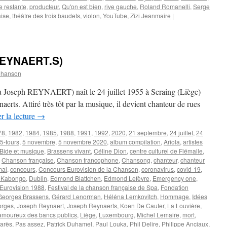
e restante
,
producteur
,
Qu'on est bien
,
rive gauche
,
Roland Romanelli
,
Serge
aise
,
théâtre des trois baudets
,
violon
,
YouTube
,
Zizi Jeanmaire
|
EYNAERT.S)
Chanson
oseph REYNAERT) naît le 24 juillet 1955 à Seraing (Liège)
rts. Attiré très tôt par la musique, il devient chanteur de rues
r la lecture
→
78
,
1982
,
1984
,
1985
,
1988
,
1991
,
1992
,
2020
,
21 septembre
,
24 juillet
,
24
5-tours
,
5 novembre
,
5 novembre 2020
,
album compilation
,
Ariola
,
artistes
Bide et musique
,
Brassens vivant
,
Céline Dion
,
centre culturel de Flémalle
,
,
Chanson française
,
Chanson francophone
,
Chansong
,
chanteur
,
chanteur
mal
,
concours
,
Concours Eurovision de la Chanson
,
coronavirus
,
covid-19
,
 Kabongo
,
Dublin
,
Edmond Blattchen
,
Edmond Lefèvre
,
Emergency one
,
Eurovision 1988
,
Festival de la chanson française de Spa
,
Fondation
Georges Brassens
,
Gérard Lenorman
,
Héléna Lemkovitch
,
Hommage
,
Idées
orges
,
Joseph Reynaert
,
Joseph Reynaerts
,
Koen De Cauter
,
La Louvière
,
amoureux des bancs publics
,
Liège
,
Luxembourg
,
Michel Lemaire
,
mort
,
arès
,
Pas assez
,
Patrick Duhamel
,
Paul Louka
,
Phil Delire
,
Philippe Anciaux
,