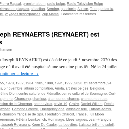
Pierre Rapsat
,
premier album
,
radio belge
,
Radio Télévision Belge
clérose en plaques
,
sélection
,
Seraing
,
spectacle
,
Suisse
,
Te rappelles-tu
,
sur
de
,
Voyages désorganisés
,
Zap Mama
|
Commentaires fermés
REYNAERT
(Joseph
REYNAERT.S)
oseph REYNAERTS (REYNAERT) est
s
Chanson
Joseph REYNAERT) est décédé ce jeudi 5 novembre 2020 des
e où il avait été hospitalisé une semaine plus tôt. Né le 24 juillet
ontinuer la lecture
→
55
,
1978
,
1982
,
1984
,
1985
,
1988
,
1991
,
1992
,
2020
,
21 septembre
,
24
rs
,
5 novembre
,
album compilation
,
Ariola
,
artistes belges
,
Belgique
,
éline Dion
,
centre culturel de Flémalle
,
centre culturel de Soumagne
,
Cerf-
cophone
,
Chansong
,
chanteur
,
chanteur de charme
,
chanteur de rues
,
ision de la Chanson
,
coronavirus
,
covid-19
,
Croire
,
Daniel Willem
,
Décès
,
ttchen
,
Edmond Lefèvre
,
Emergency one
,
émission télé
,
Enfants admis
,
la chanson française de Spa
,
Fondation Charcot
,
France
,
Full Moon
Lenorman
,
Héléna Lemkovitch
,
Hommage
,
Idées vagues
,
Jean-François
,
Joseph Reynaerts
,
Koen De Cauter
,
La Louvière
,
Laissez briller le soleil
,