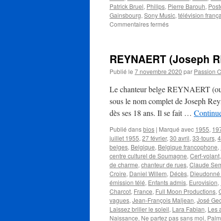
Patrick Bruel
,
Philips
,
Pierre Barouh
,
Post
Gainsbourg
,
Sony Music
,
télévision franç
sur
Commentaires fermés
BEART
Guy
REYNAERT (Joseph R
Publié le
7 novembre 2020
par
Passion 
Le chanteur belge REYNAERT (ou J
sous le nom complet de Joseph Reynae
dès ses 18 ans. Il se fait …
Continue
Publié dans
bios
|
Marqué avec
1955
,
19
juillet 1955
,
27 février
,
30 avril
,
33-tours
,
4
belges
,
Belgique
,
Belgique francophone
,
centre culturel de Soumagne
,
Cerf-volant
de charme
,
chanteur de rues
,
Claude Se
Croire
,
Daniel Willem
,
Décès
,
Dieudonné
émission télé
,
Enfants admis
,
Eurovision
,
Charcot
,
France
,
Full Moon Productions
,
vagues
,
Jean-François Maljean
,
José Ge
Laissez briller le soleil
,
Lara Fabian
,
Les 
Naissance
,
Ne partez pas sans moi
,
Palm