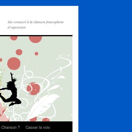
Site consacré à la chanson francophone
d’expression
on Chanson ?
Casser la voix