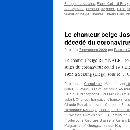
Philippe Lafontaine
,
Pierre Collard-Bovy
,
francophone
,
Renaud
,
Reynaert
,
RTBF
,
s
télévision belge
,
Théâtre
,
Thierry Plas
,
Vi
Le chanteur belge J
décédé du coronaviru
Publié le
7 novembre 2020
par
Passion 
Le chanteur belge REYNAERT (ou 
suites du coronavirus covid-19 à Lièg
1955 à Seraing (Liège) sous le …
C
Publié dans
Carnet noir
|
Marqué avec
19
juillet
,
27 février
,
30 avril
,
33-tours
,
45-tou
Belgique francophone
,
Brassens vivant
,
C
volant
,
Chanson française
,
Chanson fran
Claude Semal
,
concours
,
Concours Eurov
Dieudonné Kabongo
,
Dublin
,
Edmond Bla
Eurovision
,
Eurovision 1988
,
Festival de 
Productions
,
Georges Brassens
,
Gérard 
Maljean
,
José Georges
,
Joseph Reynaert