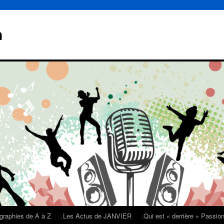
n
graphies de A à Z
.Les Actus de JANVIER
.Qui est « derrière » Passi