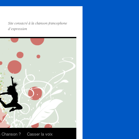
Site consacré à la chanson francophone
d’expression
on Chanson ?
Casser la voix