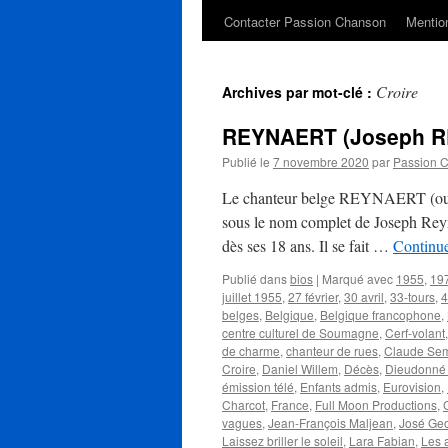
Contacter Passion Chanson
Mention
Croire
Archives par mot-clé :
REYNAERT (Joseph R
Publié le
7 novembre 2020
par
Passion 
Le chanteur belge REYNAERT (ou J
sous le nom complet de Joseph Reynae
dès ses 18 ans. Il se fait …
Continue
Publié dans
bios
|
Marqué avec
1955
,
19
juillet 1955
,
27 février
,
30 avril
,
33-tours
,
4
belges
,
Belgique
,
Belgique francophone
,
centre culturel de Soumagne
,
Cerf-volant
de charme
,
chanteur de rues
,
Claude Se
Croire
,
Daniel Willem
,
Décès
,
Dieudonné
émission télé
,
Enfants admis
,
Eurovision
,
Charcot
,
France
,
Full Moon Productions
,
vagues
,
Jean-François Maljean
,
José Ge
Laissez briller le soleil
,
Lara Fabian
,
Les 