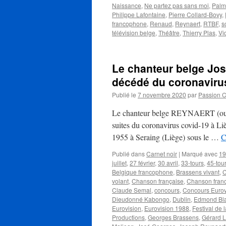
Naissance
,
Ne partez pas sans moi
,
Palm
Philippe Lafontaine
,
Pierre Collard-Bovy
,
francophone
,
Renaud
,
Reynaert
,
RTBF
,
s
télévision belge
,
Théâtre
,
Thierry Plas
,
Vi
Le chanteur belge J
décédé du coronaviru
Publié le
7 novembre 2020
par
Passion 
Le chanteur belge REYNAERT (ou 
suites du coronavirus covid-19 à Lièg
1955 à Seraing (Liège) sous le …
C
Publié dans
Carnet noir
|
Marqué avec
19
juillet
,
27 février
,
30 avril
,
33-tours
,
45-tou
Belgique francophone
,
Brassens vivant
,
C
volant
,
Chanson française
,
Chanson fran
Claude Semal
,
concours
,
Concours Eurov
Dieudonné Kabongo
,
Dublin
,
Edmond Bla
Eurovision
,
Eurovision 1988
,
Festival de 
Productions
,
Georges Brassens
,
Gérard 