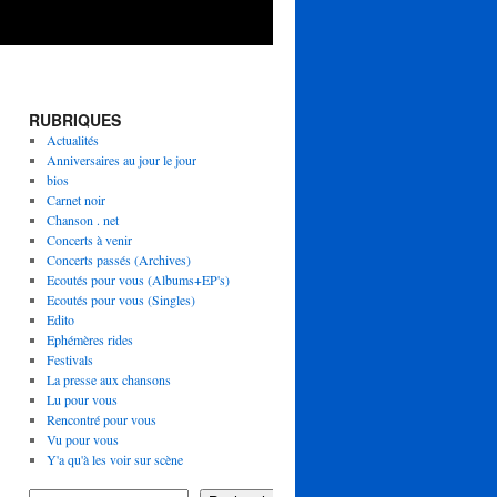
RUBRIQUES
Actualités
Anniversaires au jour le jour
bios
Carnet noir
Chanson . net
Concerts à venir
Concerts passés (Archives)
Ecoutés pour vous (Albums+EP's)
Ecoutés pour vous (Singles)
Edito
Ephémères rides
Festivals
La presse aux chansons
Lu pour vous
Rencontré pour vous
Vu pour vous
Y'a qu'à les voir sur scène