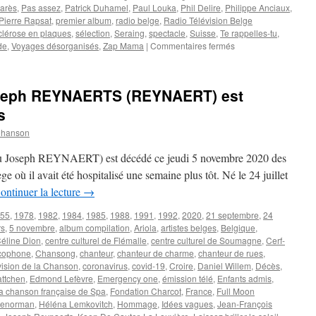
arès
,
Pas assez
,
Patrick Duhamel
,
Paul Louka
,
Phil Delire
,
Philippe Anciaux
,
Pierre Rapsat
,
premier album
,
radio belge
,
Radio Télévision Belge
clérose en plaques
,
sélection
,
Seraing
,
spectacle
,
Suisse
,
Te rappelles-tu
,
sur
de
,
Voyages désorganisés
,
Zap Mama
|
Commentaires fermés
REYNAERT
(Joseph
REYNAERT.S)
oseph REYNAERTS (REYNAERT) est
s
Chanson
Joseph REYNAERT) est décédé ce jeudi 5 novembre 2020 des
e où il avait été hospitalisé une semaine plus tôt. Né le 24 juillet
ontinuer la lecture
→
55
,
1978
,
1982
,
1984
,
1985
,
1988
,
1991
,
1992
,
2020
,
21 septembre
,
24
rs
,
5 novembre
,
album compilation
,
Ariola
,
artistes belges
,
Belgique
,
éline Dion
,
centre culturel de Flémalle
,
centre culturel de Soumagne
,
Cerf-
cophone
,
Chansong
,
chanteur
,
chanteur de charme
,
chanteur de rues
,
ision de la Chanson
,
coronavirus
,
covid-19
,
Croire
,
Daniel Willem
,
Décès
,
ttchen
,
Edmond Lefèvre
,
Emergency one
,
émission télé
,
Enfants admis
,
la chanson française de Spa
,
Fondation Charcot
,
France
,
Full Moon
Lenorman
,
Héléna Lemkovitch
,
Hommage
,
Idées vagues
,
Jean-François