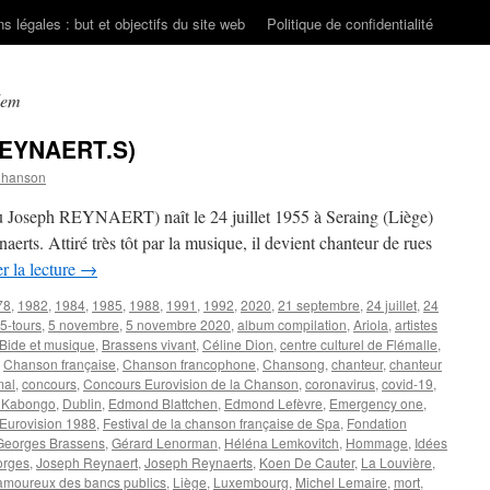
s légales : but et objectifs du site web
Politique de confidentialité
lem
EYNAERT.S)
Chanson
oseph REYNAERT) naît le 24 juillet 1955 à Seraing (Liège)
rts. Attiré très tôt par la musique, il devient chanteur de rues
r la lecture
→
78
,
1982
,
1984
,
1985
,
1988
,
1991
,
1992
,
2020
,
21 septembre
,
24 juillet
,
24
5-tours
,
5 novembre
,
5 novembre 2020
,
album compilation
,
Ariola
,
artistes
Bide et musique
,
Brassens vivant
,
Céline Dion
,
centre culturel de Flémalle
,
,
Chanson française
,
Chanson francophone
,
Chansong
,
chanteur
,
chanteur
mal
,
concours
,
Concours Eurovision de la Chanson
,
coronavirus
,
covid-19
,
 Kabongo
,
Dublin
,
Edmond Blattchen
,
Edmond Lefèvre
,
Emergency one
,
Eurovision 1988
,
Festival de la chanson française de Spa
,
Fondation
Georges Brassens
,
Gérard Lenorman
,
Héléna Lemkovitch
,
Hommage
,
Idées
orges
,
Joseph Reynaert
,
Joseph Reynaerts
,
Koen De Cauter
,
La Louvière
,
amoureux des bancs publics
,
Liège
,
Luxembourg
,
Michel Lemaire
,
mort
,