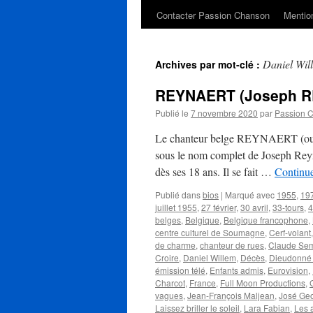
Contacter Passion Chanson
Mention
Daniel Wil
Archives par mot-clé :
REYNAERT (Joseph R
Publié le
7 novembre 2020
par
Passion 
Le chanteur belge REYNAERT (ou J
sous le nom complet de Joseph Reynae
dès ses 18 ans. Il se fait …
Continue
Publié dans
bios
|
Marqué avec
1955
,
19
juillet 1955
,
27 février
,
30 avril
,
33-tours
,
4
belges
,
Belgique
,
Belgique francophone
,
centre culturel de Soumagne
,
Cerf-volant
de charme
,
chanteur de rues
,
Claude Se
Croire
,
Daniel Willem
,
Décès
,
Dieudonné
émission télé
,
Enfants admis
,
Eurovision
,
Charcot
,
France
,
Full Moon Productions
,
vagues
,
Jean-François Maljean
,
José Ge
Laissez briller le soleil
,
Lara Fabian
,
Les 