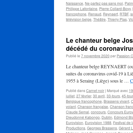
Naissance
,
Ne partez pas sans moi
,
Palm
Philippe Lafontaine
,
Pierre Collard-Bovy
,
francophone
,
Renaud
,
Reynaert
,
RTBF
,
s
télévision belge
,
Théâtre
,
Thierry Plas
,
Vi
Le chanteur belge J
décédé du coronaviru
Publié le
7 novembre 2020
par
Passion 
Le chanteur belge REYNAERT (ou 
suites du coronavirus covid-19 à Lièg
1955 à Seraing (Liège) sous le …
C
Publié dans
Carnet noir
|
Marqué avec
19
juillet
,
27 février
,
30 avril
,
33-tours
,
45-tou
Belgique francophone
,
Brassens vivant
,
C
volant
,
Chanson française
,
Chanson fran
Claude Semal
,
concours
,
Concours Eurov
Dieudonné Kabongo
,
Dublin
,
Edmond Bla
Eurovision
,
Eurovision 1988
,
Festival de 
Productions
,
Georges Brassens
,
Gérard 