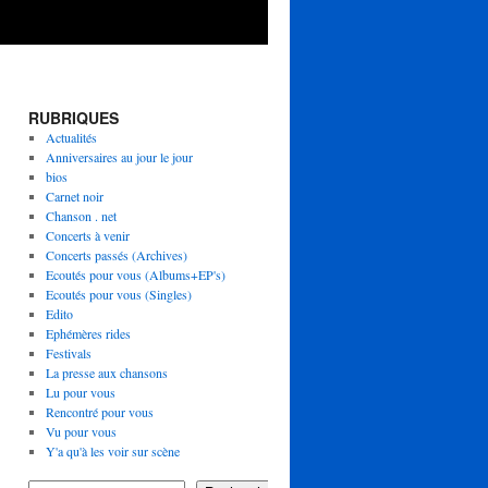
RUBRIQUES
Actualités
Anniversaires au jour le jour
bios
Carnet noir
Chanson . net
Concerts à venir
Concerts passés (Archives)
Ecoutés pour vous (Albums+EP's)
Ecoutés pour vous (Singles)
Edito
Ephémères rides
Festivals
La presse aux chansons
Lu pour vous
Rencontré pour vous
Vu pour vous
Y'a qu'à les voir sur scène