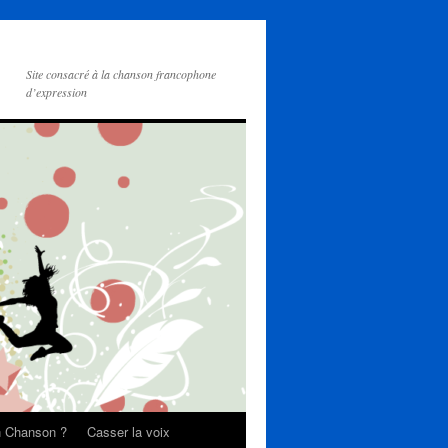
Site consacré à la chanson francophone
d’expression
on Chanson ?
Casser la voix