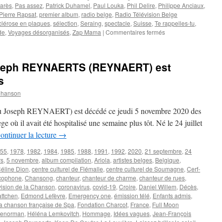
arès
,
Pas assez
,
Patrick Duhamel
,
Paul Louka
,
Phil Delire
,
Philippe Anciaux
,
Pierre Rapsat
,
premier album
,
radio belge
,
Radio Télévision Belge
clérose en plaques
,
sélection
,
Seraing
,
spectacle
,
Suisse
,
Te rappelles-tu
,
sur
de
,
Voyages désorganisés
,
Zap Mama
|
Commentaires fermés
REYNAERT
(Joseph
REYNAERT.S)
oseph REYNAERTS (REYNAERT) est
s
Chanson
Joseph REYNAERT) est décédé ce jeudi 5 novembre 2020 des
e où il avait été hospitalisé une semaine plus tôt. Né le 24 juillet
ontinuer la lecture
→
55
,
1978
,
1982
,
1984
,
1985
,
1988
,
1991
,
1992
,
2020
,
21 septembre
,
24
rs
,
5 novembre
,
album compilation
,
Ariola
,
artistes belges
,
Belgique
,
éline Dion
,
centre culturel de Flémalle
,
centre culturel de Soumagne
,
Cerf-
cophone
,
Chansong
,
chanteur
,
chanteur de charme
,
chanteur de rues
,
ision de la Chanson
,
coronavirus
,
covid-19
,
Croire
,
Daniel Willem
,
Décès
,
ttchen
,
Edmond Lefèvre
,
Emergency one
,
émission télé
,
Enfants admis
,
la chanson française de Spa
,
Fondation Charcot
,
France
,
Full Moon
Lenorman
,
Héléna Lemkovitch
,
Hommage
,
Idées vagues
,
Jean-François