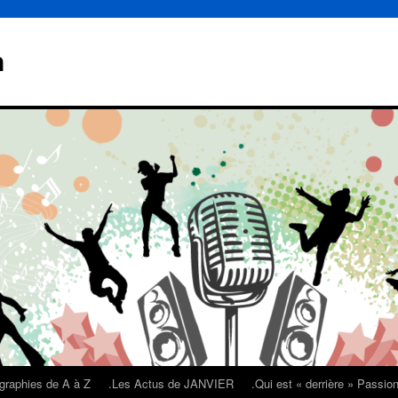
n
graphies de A à Z
.Les Actus de JANVIER
.Qui est « derrière » Passi