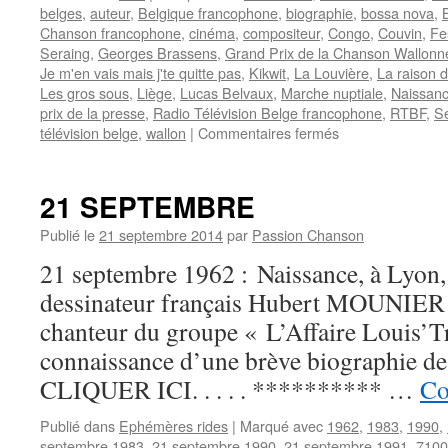
belges
,
auteur
,
Belgique francophone
,
biographie
,
bossa nova
,
Chanson francophone
,
cinéma
,
compositeur
,
Congo
,
Couvin
,
Fe
Seraing
,
Georges Brassens
,
Grand Prix de la Chanson Wallonn
Je m'en vais mais j'te quitte pas
,
Kikwit
,
La Louvière
,
La raison d
Les gros sous
,
Liège
,
Lucas Belvaux
,
Marche nuptiale
,
Naissan
prix de la presse
,
Radio Télévision Belge francophone
,
RTBF
,
S
sur
télévision belge
,
wallon
|
Commentaires fermés
ANCIAUX
Philippe
21 SEPTEMBRE
Publié le
21 septembre 2014
par
Passion Chanson
21 septembre 1962 : Naissance, à Lyon,
dessinateur français Hubert MOUNIER q
chanteur du groupe « L’Affaire Louis’T
connaissance d’une brève biographie de c
CLIQUER ICI. . . . . ********** …
Co
Publié dans
Ephémères rides
|
Marqué avec
1962
,
1983
,
1990
,
septembre 1983
,
21 septembre 1990
,
21 septembre 1991
,
7100