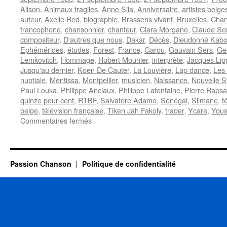
Alison
,
Animaux fragiles
,
Anne Sila
,
Anniversaire
,
artistes belge
auteur
,
Axelle Red
,
biographie
,
Brassens vivant
,
Bruxelles
,
Chan
francophone
,
chansonnier
,
chanteur
,
Clara Morgane
,
Claude Se
compositeur
,
D'autres que nous
,
Dakar
,
Décès
,
Dieudonné Kab
Ephémérides
,
études
,
Forest
,
France
,
Garou
,
Gauvain Sers
,
Ge
Lemkovitch
,
Hommage
,
Hubert Mounier
,
interprète
,
Jacques Lip
Jusqu'au dernier
,
Koen De Cauter
,
La Louvière
,
Lap dance
,
Les 
nuptiale
,
Mentissa
,
Montpellier
,
musicien
,
Naissance
,
Nouvelle S
Paul Louka
,
Philippe Anciaux
,
Philippe Lafontaine
,
Pierre Rapsa
quinze pour cent
,
RTBF
,
Salvatore Adamo
,
Sénégal
,
Slimane
,
t
belge
,
télévision française
,
Tiken Jah Fakoly
,
trader
,
Ycare
,
Yous
sur
Commentaires fermés
21
SEPTEMBRE
Passion Chanson
Politique de confidentialité