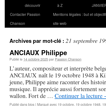
découvrir
à Z
JANVIE
Contacter Passion
Mentions légales : but et objecti
Chanson
site web
21 septembre 19
Archives par mot-clé :
ANCIAUX Philippe
Publié le
14 octobre 2025
par
Passion Chanson
L’auteur, compositeur et interprète belg
ANCIAUX naît le 19 octobre 1948 à Ki
jeune, Philippe aime raconter des histoir
musique. Il apprécie aussi fortement son 
wallon. Fort de …
Continuer la lecture
Publié dans
bios
|
Marqué avec
19 octobre
,
19 octobre 1948
,
19