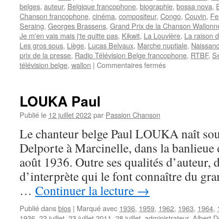
belges
,
auteur
,
Belgique francophone
,
biographie
,
bossa nova
,
Chanson francophone
,
cinéma
,
compositeur
,
Congo
,
Couvin
,
Fe
Seraing
,
Georges Brassens
,
Grand Prix de la Chanson Wallonn
Je m'en vais mais j'te quitte pas
,
Kikwit
,
La Louvière
,
La raison d
Les gros sous
,
Liège
,
Lucas Belvaux
,
Marche nuptiale
,
Naissan
prix de la presse
,
Radio Télévision Belge francophone
,
RTBF
,
S
sur
télévision belge
,
wallon
|
Commentaires fermés
ANCIAUX
Philippe
LOUKA Paul
Publié le
12 juillet 2022
par
Passion Chanson
Le chanteur belge Paul LOUKA naît sou
Delporte à Marcinelle, dans la banlieue 
août 1936. Outre ses qualités d’auteur, 
d’interprète qui le font connaître du gran
…
Continuer la lecture
→
Publié dans
bios
|
Marqué avec
1936
,
1959
,
1962
,
1963
,
1964
,
1936
,
23 juillet
,
23 juillet 2011
,
28 juillet
,
administrateur
,
Albert 