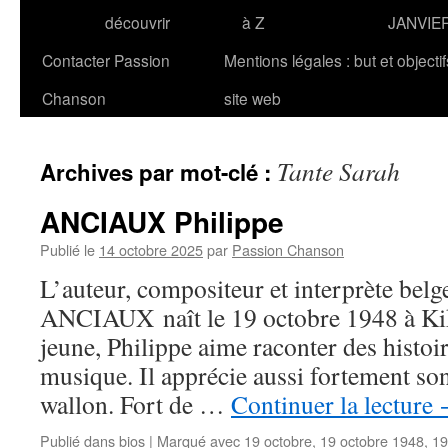
découvrir
à Z
JANVIE
Contacter Passion
Mentions légales : but et objecti
Chanson
site web
Tante Sarah
Archives par mot-clé :
ANCIAUX Philippe
Publié le
14 octobre 2025
par
Passion Chanson
L’auteur, compositeur et interprète belg
ANCIAUX naît le 19 octobre 1948 à Ki
jeune, Philippe aime raconter des histoir
musique. Il apprécie aussi fortement son 
wallon. Fort de …
Continuer la lecture
Publié dans
bios
|
Marqué avec
19 octobre
,
19 octobre 1948
,
19