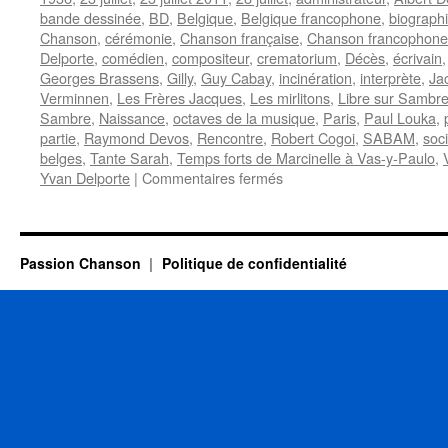
bande dessinée
,
BD
,
Belgique
,
Belgique francophone
,
biograph
Chanson
,
cérémonie
,
Chanson française
,
Chanson francophone
Delporte
,
comédien
,
compositeur
,
crematorium
,
Décès
,
écrivain
Georges Brassens
,
Gilly
,
Guy Cabay
,
incinération
,
interprète
,
Ja
Verminnen
,
Les Frères Jacques
,
Les mirlitons
,
Libre sur Sambr
Sambre
,
Naissance
,
octaves de la musique
,
Paris
,
Paul Louka
,
partie
,
Raymond Devos
,
Rencontre
,
Robert Cogoi
,
SABAM
,
soc
belges
,
Tante Sarah
,
Temps forts de Marcinelle à Vas-y-Paulo
,
sur
Yvan Delporte
|
Commentaires fermés
LOUKA
Paul
Passion Chanson
Politique de confidentialité