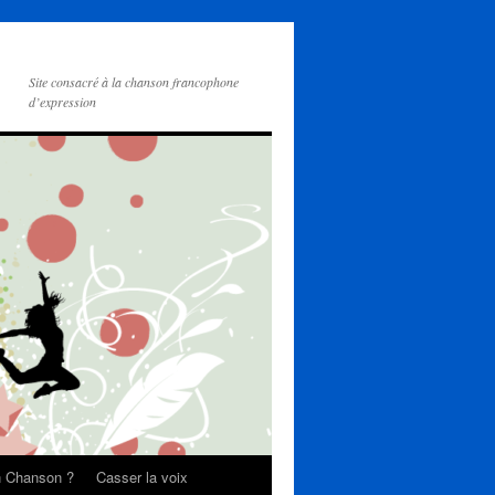
Site consacré à la chanson francophone
d’expression
on Chanson ?
Casser la voix