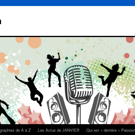
n
graphies de A à Z
.Les Actus de JANVIER
.Qui est « derrière » Passi