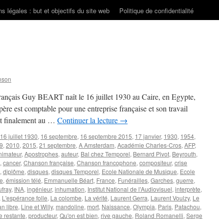
s légales : but et objectifs du site web
Politique de confidentialité
nson
 français Guy BEART naît le 16 juillet 1930 au Caire, en Egypte,
re est comptable pour une entreprise française et son travail
est finalement au …
Continuer la lecture
→
16 juillet 1930
,
16 septembre
,
16 septembre 2015
,
17 janvier
,
1930
,
1954
,
9
,
2010
,
2015
,
21 septembre
,
A Amsterdam
,
Académie Charles-Cros
,
AFP
,
nimateur
,
Apostrophes
,
auteur
,
Bal chez Temporel
,
Bernard Pivot
,
Beyrouth
,
,
cancer
,
Chanson française
,
Chanson francophone
,
compositeur
,
crise
,
diplôme
,
disques
,
disques Temporel
,
Ecole Nationale de Musique
,
Ecole
e
,
émission télé
,
Emmanuelle Béart
,
France
,
Funérailles
,
Garches
,
guerre
,
fray
,
INA
,
ingénieur
,
inhumation
,
Institut National de l'Audiovisuel
,
interprète
,
,
L'espérance folle
,
La colombe
,
La vérité
,
Laurent Gerra
,
Laurent Voulzy
,
Le
an libre
,
Line et Willy
,
mandoline
,
mort
,
Naissance
,
Olympia
,
Paris
,
Patachou
,
e restante
,
producteur
,
Qu'on est bien
,
rive gauche
,
Roland Romanelli
,
Serge