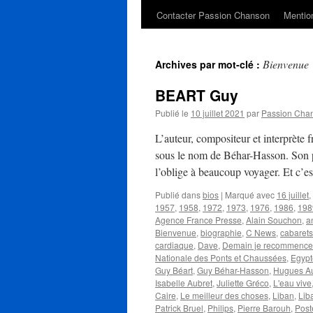
Contacter Passion Chanson
Mention
Bienvenue
Archives par mot-clé :
BEART Guy
Publié le
10 juillet 2021
par
Passion Cha
L’auteur, compositeur et interprète
sous le nom de Béhar-Hasson. Son pè
l’oblige à beaucoup voyager. Et c’
Publié dans
bios
|
Marqué avec
16 juillet
,
1957
,
1958
,
1972
,
1973
,
1976
,
1986
,
198
Agence France Presse
,
Alain Souchon
,
a
Bienvenue
,
biographie
,
C News
,
cabarets
cardiaque
,
Dave
,
Demain je recommence
Nationale des Ponts et Chaussées
,
Egypt
Guy Béart
,
Guy Béhar-Hasson
,
Hugues Au
Isabelle Aubret
,
Juliette Gréco
,
L'eau vive
Caire
,
Le meilleur des choses
,
Liban
,
Lib
Patrick Bruel
,
Philips
,
Pierre Barouh
,
Post