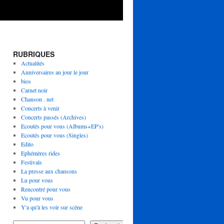
RUBRIQUES
Actualités
Anniversaires au jour le jour
bios
Carnet noir
Chanson . net
Concerts à venir
Concerts passés (Archives)
Ecoutés pour vous (Albums+EP's)
Ecoutés pour vous (Singles)
Edito
Ephémères rides
Festivals
La presse aux chansons
Lu pour vous
Rencontré pour vous
Vu pour vous
Y'a qu'à les voir sur scène