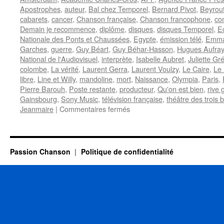
Apostrophes
,
auteur
,
Bal chez Temporel
,
Bernard Pivot
,
Beyrou
cabarets
,
cancer
,
Chanson française
,
Chanson francophone
,
co
Demain je recommence
,
diplôme
,
disques
,
disques Temporel
,
E
Nationale des Ponts et Chaussées
,
Egypte
,
émission télé
,
Emma
Garches
,
guerre
,
Guy Béart
,
Guy Béhar-Hasson
,
Hugues Aufray
National de l'Audiovisuel
,
interprète
,
Isabelle Aubret
,
Juliette Gr
colombe
,
La vérité
,
Laurent Gerra
,
Laurent Voulzy
,
Le Caire
,
Le 
libre
,
Line et Willy
,
mandoline
,
mort
,
Naissance
,
Olympia
,
Paris
,
Pierre Barouh
,
Poste restante
,
producteur
,
Qu'on est bien
,
rive
Gainsbourg
,
Sony Music
,
télévision française
,
théâtre des trois 
sur
Jeanmaire
|
Commentaires fermés
BEART
Guy
Passion Chanson
Politique de confidentialité