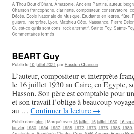
A Thou Bout d’Chant
,
Amazonie
,
Anciens Pantins
,
auteur
,
biogr
Chanson francophone
,
clarinette
,
compositeur
,
conservatoire
,
co
Décès
,
Ecole Nationale de Musique
,
Etudiante en lettres
,
flûte
,
guitare
,
interprète
,
Lyon
,
Matthieu Côte
,
Naissance
,
Pierre Delo
Qu'est-ce qu'ils sont cons
,
rock alternatif
,
Sainte Foy
,
Sainte-Foy
sur
Commentaires fermés
CÔTE
Matthieu
BEART Guy
Publié le
10 juillet 2021
par
Passion Chanson
L’auteur, compositeur et interprète fr
le 16 juillet 1930 au Caire, en Egypte, 
Hasson. Son père est comptable pour une
et son travail l’oblige à beaucoup voyage
au …
Continuer la lecture
→
Publié dans
bios
|
Marqué avec
16 juillet
,
16 juillet 1930
,
16 sep
janvier
,
1930
,
1954
,
1957
,
1958
,
1972
,
1973
,
1976
,
1986
,
1989
Amsterdam
,
Académie Charles-Cros
,
AFP
,
Agence France Pre