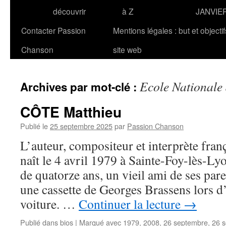
découvrir
à Z
JANVIE
Contacter Passion
Mentions légales : but et objecti
Chanson
site web
Ecole Nationale
Archives par mot-clé :
CÔTE Matthieu
Publié le
25 septembre 2025
par
Passion Chanson
L’auteur, compositeur et interprète fr
naît le 4 avril 1979 à Sainte-Foy-lès-Lyo
de quatorze ans, un vieil ami de ses pare
une cassette de Georges Brassens lors 
voiture. …
Continuer la lecture
→
Publié dans
bios
|
Marqué avec
1979
,
2008
,
26 septembre
,
26 