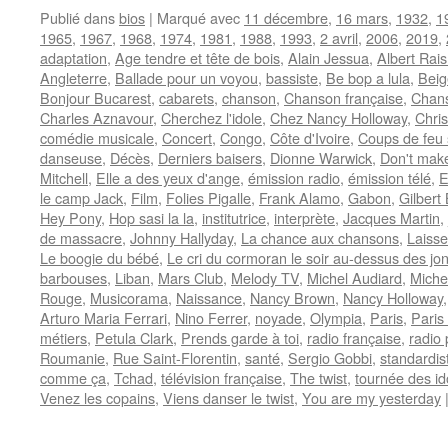
Publié dans
bios
|
Marqué avec
11 décembre
,
16 mars
,
1932
,
1
1965
,
1967
,
1968
,
1974
,
1981
,
1988
,
1993
,
2 avril
,
2006
,
2019
,
adaptation
,
Age tendre et tête de bois
,
Alain Jessua
,
Albert Rais
Angleterre
,
Ballade pour un voyou
,
bassiste
,
Be bop a lula
,
Beig
Bonjour Bucarest
,
cabarets
,
chanson
,
Chanson française
,
Chan
Charles Aznavour
,
Cherchez l'idole
,
Chez Nancy Holloway
,
Chri
comédie musicale
,
Concert
,
Congo
,
Côte d'Ivoire
,
Coups de feu 
danseuse
,
Décès
,
Derniers baisers
,
Dionne Warwick
,
Don't mak
Mitchell
,
Elle a des yeux d'ange
,
émission radio
,
émission télé
,
E
le camp Jack
,
Film
,
Folies Pigalle
,
Frank Alamo
,
Gabon
,
Gilbert
Hey Pony
,
Hop sasi la la
,
institutrice
,
interprète
,
Jacques Martin
,
de massacre
,
Johnny Hallyday
,
La chance aux chansons
,
Laisse
Le boogie du bébé
,
Le cri du cormoran le soir au-dessus des jo
barbouses
,
Liban
,
Mars Club
,
Melody TV
,
Michel Audiard
,
Miche
Rouge
,
Musicorama
,
Naissance
,
Nancy Brown
,
Nancy Holloway
Arturo Maria Ferrari
,
Nino Ferrer
,
noyade
,
Olympia
,
Paris
,
Paris
métiers
,
Petula Clark
,
Prends garde à toi
,
radio française
,
radio 
Roumanie
,
Rue Saint-Florentin
,
santé
,
Sergio Gobbi
,
standardis
comme ça
,
Tchad
,
télévision française
,
The twist
,
tournée des id
Venez les copains
,
Viens danser le twist
,
You are my yesterday