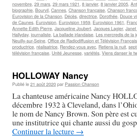
novembre
,
29 mars
,
29 mars 1921
,
8 janvier
,
8 janvier 2005
,
An
biographie
,
Bourvil
,
Cannes
,
Chanson française
,
Chanson franc
Eurovision de la Chanson
,
Décès
,
directrice
,
Dorothée
,
Douce vi
de Caunes
,
Eurovision
,
Eurovision 1959
,
Eurovision 1961
,
Fran
Annette Edith Pierre
,
Jacqueline Joubert
,
Jacques Lagier
,
Janet
Hallyday
,
journaliste
,
La ballade irlandaise
,
Les mercredis de la 
Neuilly-sur-Seine
,
Office de Radiodiffusion et Télévision Français
productrice
,
réalisatrice
,
Rendez-vous avec
,
Retiens la nuit
,
sep
télévision française
,
Unité Jeunesse
,
variétés
,
Viens danser le tw
HOLLOWAY Nancy
Publié le
21 août 2020
par
Passion Chanson
La chanteuse américaine Nancy HOLLO
décembre 1932 à Cleveland, dans l’Ohio
le nom de Nancy Brown. Son père est cui
une institutrice qui chante aussi du gosp
Continuer la lecture
→