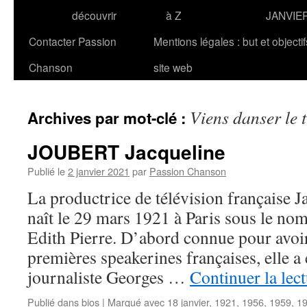
découvrir
à Z
JANVIE
Contacter Passion
Mentions légales : but et objecti
Chanson
site web
Viens danser le t
Archives par mot-clé :
JOUBERT Jacqueline
Publié le
2 janvier 2021
par
Passion Chanson
La productrice de télévision français
naît le 29 mars 1921 à Paris sous le no
Edith Pierre. D’abord connue pour avoir
premières speakerines françaises, elle a
journaliste Georges …
Continuer la lec
Publié dans
bios
|
Marqué avec
18 janvier
,
1921
,
1956
,
1959
,
1