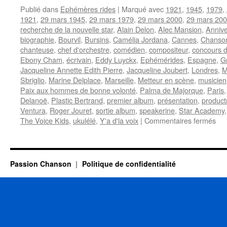
Publié dans
Ephémères rides
|
Marqué avec
1921
,
1945
,
1979
,
1921
,
29 mars 1945
,
29 mars 1979
,
29 mars 2000
,
29 mars 20
recherche de la nouvelle star
,
Alain Delon
,
Alec Mansion
,
Annive
biographie
,
Bourvil
,
Bursins
,
Camélia Jordana
,
Cannes
,
Chanson
chanteuse
,
chef d'orchestre
,
comédien
,
compositeur
,
concours d
Ebony Cham
,
écrivain
,
Eddy Luyckx
,
Ephémérides
,
Espagne
,
G
Jacqueline Annette Edith Pierre
,
Jacqueline Joubert
,
Londres
,
M
Sbriglio
,
Marine Delplace
,
Marseille
,
Metteur en scène
,
musicien
Paix aux hommes de bonne volonté
,
Palma de Majorque
,
Paris
Delanoë
,
Plastic Bertrand
,
premier album
,
présentation
,
product
Ventura
,
Roger Jouret
,
sortie album
,
speakerine
,
Star Academy
sur
The Voice Kids
,
ukulélé
,
Y'a d'la voix
|
Commentaires fermés
29
MA
Passion Chanson
Politique de confidentialité