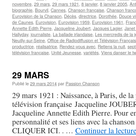
novembre
,
29 mars
,
29 mars 1921
,
8 janvier
,
8 janvier 2005
,
An
biographie
,
Bourvil
,
Cannes
,
Chanson française
,
Chanson franc
Eurovision de la Chanson
,
Décès
,
directrice
,
Dorothée
,
Douce vi
de Caunes
,
Eurovision
,
Eurovision 1959
,
Eurovision 1961
,
Fran
Annette Edith Pierre
,
Jacqueline Joubert
,
Jacques Lagier
,
Janet
Hallyday
,
journaliste
,
La ballade irlandaise
,
Les mercredis de la 
Neuilly-sur-Seine
,
Office de Radiodiffusion et Télévision Français
productrice
,
réalisatrice
,
Rendez-vous avec
,
Retiens la nuit
,
sep
télévision française
,
Unité Jeunesse
,
variétés
,
Viens danser le tw
29 MARS
Publié le
29 mars 2014
par
Passion Chanson
29 mars 1921 : Naissance, à Paris, de la
télévision française Jacqueline JOUBE
Jacqueline Annette Edith Pierre. Pour en
personnalité et ses liens avec la chanso
CLIQUER ICI. . …
Continuer la lectur