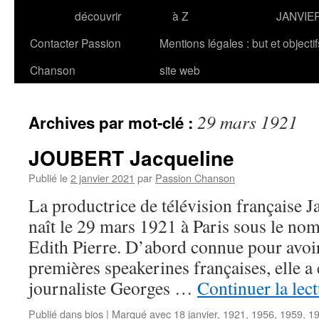
découvrir
à Z
JANVIE
Contacter Passion
Mentions légales : but et objecti
Chanson
site web
29 mars 1921
Archives par mot-clé :
JOUBERT Jacqueline
Publié le
2 janvier 2021
par
Passion Chanson
La productrice de télévision français
naît le 29 mars 1921 à Paris sous le no
Edith Pierre. D’abord connue pour avoir
premières speakerines françaises, elle a
journaliste Georges …
Continuer la lec
Publié dans
bios
|
Marqué avec
18 janvier
,
1921
,
1956
,
1959
,
1