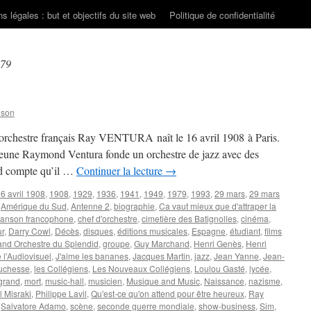
s légales : but et objectifs du site web
Politique de confidentialité
979
nson
’orchestre français Ray VENTURA naît le 16 avril 1908 à Paris.
le jeune Raymond Ventura fonde un orchestre de jazz avec des
end compte qu’il …
Continuer la lecture
→
6 avril 1908
,
1908
,
1929
,
1936
,
1941
,
1949
,
1979
,
1993
,
29 mars
,
29 mars
,
Amérique du Sud
,
Antenne 2
,
biographie
,
Ca vaut mieux que d'attraper la
anson francophone
,
chef d'orchestre
,
cimetière des Batignolles
,
cinéma
,
r
,
Darry Cowl
,
Décès
,
disques
,
éditions musicales
,
Espagne
,
étudiant
,
films
and Orchestre du Splendid
,
groupe
,
Guy Marchand
,
Henri Genès
,
Henri
e l'Audiovisuel
,
J'aime les bananes
,
Jacques Martin
,
jazz
,
Jean Yanne
,
Jean-
duchesse
,
les Collégiens
,
Les Nouveaux Collégiens
,
Loulou Gasté
,
lycée
,
grand
,
mort
,
music-hall
,
musicien
,
Musique and Music
,
Naissance
,
nazisme
,
l Misraki
,
Philippe Lavil
,
Qu'est-ce qu'on attend pour être heureux
,
Ray
,
Salvatore Adamo
,
scène
,
seconde guerre mondiale
,
show-business
,
Sim
,