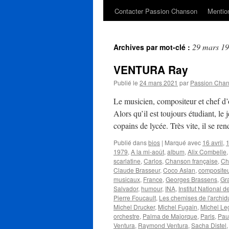
Contacter Passion Chanson
Mention
29 mars 1
Archives par mot-clé :
VENTURA Ray
Publié le
24 mars 2021
par
Passion Cha
Le musicien, compositeur et chef d
Alors qu’il est toujours étudiant, 
copains de lycée. Très vite, il se r
Publié dans
bios
|
Marqué avec
16 avril
,
1
1979
,
A la mi-août
,
album
,
Alix Combelle
scarlatine
,
Carlos
,
Chanson française
,
Ch
Claude Brasseur
,
Coco Aslan
,
compositeu
musicaux
,
France
,
Georges Brassens
,
Gr
Salvador
,
humour
,
INA
,
Institut National d
Pierre Foucault
,
Les chemises de l'archi
Michel Drucker
,
Michel Fugain
,
Michel Le
orchestre
,
Palma de Majorque
,
Paris
,
Pau
Ventura
,
Raymond Ventura
,
Sacha Distel