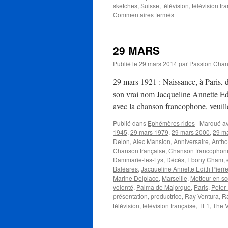
sketches
,
Suisse
,
télévision
,
télévision fr
sur
Commentaires fermés
VENTURA
Ray
29 MARS
Publié le
29 mars 2014
par
Passion Cha
29 mars 1921 : Naissance, à Paris, 
son vrai nom Jacqueline Annette Edit
avec la chanson francophone, veu
Publié dans
Ephémères rides
|
Marqué a
1945
,
29 mars 1979
,
29 mars 2000
,
29 m
Delon
,
Alec Mansion
,
Anniversaire
,
Antho
Chanson française
,
Chanson francophon
Dammarie-les-Lys
,
Décès
,
Ebony Cham
,
Baléares
,
Jacqueline Annette Edith Pierr
Marine Delplace
,
Marseille
,
Metteur en s
volonté
,
Palma de Majorque
,
Paris
,
Peter
présentation
,
productrice
,
Ray Ventura
,
R
télévision
,
télévision française
,
TF1
,
The V