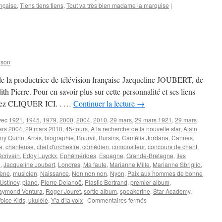
ançaise
,
Tiens tiens tiens
,
Tout va très bien madame la marquise
|
nson
de la productrice de télévision française Jacqueline JOUBERT, de
h Pierre. Pour en savoir plus sur cette personnalité et ses liens
illez CLIQUER ICI. . …
Continuer la lecture
→
vec
1921
,
1945
,
1979
,
2000
,
2004
,
2010
,
29 mars
,
29 mars 1921
,
29 mars
ars 2004
,
29 mars 2010
,
45-tours
,
A la recherche de la nouvelle star
,
Alain
ny Quinn
,
Arras
,
biographie
,
Bourvil
,
Bursins
,
Camélia Jordana
,
Cannes
,
e
,
chanteuse
,
chef d'orchestre
,
comédien
,
compositeur
,
concours de chant
,
écrivain
,
Eddy Luyckx
,
Ephémérides
,
Espagne
,
Grande-Bretagne
,
îles
e
,
Jacqueline Joubert
,
Londres
,
Ma faute
,
Marianne Mille
,
Marianne Sbriglio
,
cène
,
musicien
,
Naissance
,
Non non non
,
Nyon
,
Paix aux hommes de bonne
 Ustinov
,
piano
,
Pierre Delanoë
,
Plastic Bertrand
,
premier album
,
aymond Ventura
,
Roger Jouret
,
sortie album
,
speakerine
,
Star Academy
,
sur
oice Kids
,
ukulélé
,
Y'a d'la voix
|
Commentaires fermés
29
MARS