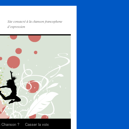
Site consacré à la chanson francophone
d’expression
on Chanson ?
Casser la voix