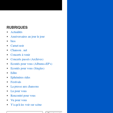
RUBRIQUES
Actualités
Anniversaires au jour le jour
bios
Carnet noir
Chanson . net
Concerts à venir
Concerts passés (Archives)
Ecoutés pour vous (Albums+EP's)
Ecoutés pour vous (Singles)
Edito
Ephémères rides
Festivals
La presse aux chansons
Lu pour vous
Rencontré pour vous
Vu pour vous
Y'a qu'à les voir sur scène