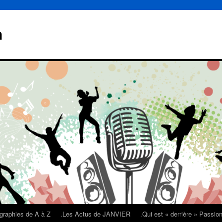
n
graphies de A à Z
.Les Actus de JANVIER
.Qui est « derrière » Passi