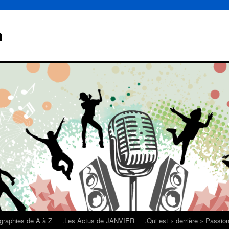
n
graphies de A à Z
.Les Actus de JANVIER
.Qui est « derrière » Passi