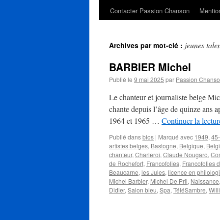
Contacter Passion Chanson
Mention
jeunes tale
Archives par mot-clé :
BARBIER Michel
Publié le
9 mai 2025
par
Passion Chans
Le chanteur et journaliste belge Mic
chante depuis l’âge de quinze ans ap
1964 et 1965 …
Continuer la lectu
Publié dans
bios
|
Marqué avec
1949
,
45-
artistes belges
,
Bastogne
,
Belgique
,
Belg
chanteur
,
Charleroi
,
Claude Nougaro
,
Com
de Rochefort
,
Francofolies
,
Francofolies 
Beaucarne
,
les Jules
,
licence en philolo
Michel Barbier
,
Michel De Pril
,
Naissance
Didier
,
Salon bleu
,
Spa
,
TéléSambre
,
Wil