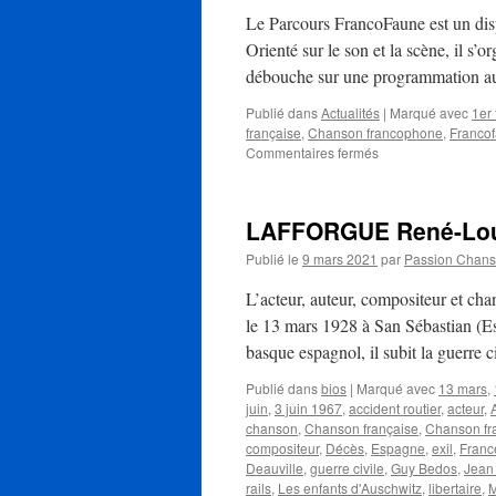
Le Parcours FrancoFaune est un dis
Orienté sur le son et la scène, il s’
débouche sur une programmation au
Publié dans
Actualités
|
Marqué avec
1er 
française
,
Chanson francophone
,
Franco
sur
Commentaires fermés
Appel
aux
artistes
LAFFORGUE René-Lo
pour
le
Publié le
9 mars 2021
par
Passion Chan
parcours
FrancoFaune
L’acteur, auteur, compositeur et 
de
le 13 mars 1928 à San Sébastian (Es
Bruxelles
basque espagnol, il subit la guerre 
Publié dans
bios
|
Marqué avec
13 mars
,
juin
,
3 juin 1967
,
accident routier
,
acteur
,
chanson
,
Chanson française
,
Chanson f
compositeur
,
Décès
,
Espagne
,
exil
,
Franc
Deauville
,
guerre civile
,
Guy Bedos
,
Jean 
rails
,
Les enfants d'Auschwitz
,
libertaire
,
M