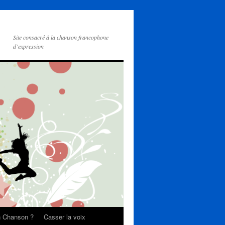
Site consacré à la chanson francophone
d’expression
on Chanson ?
Casser la voix