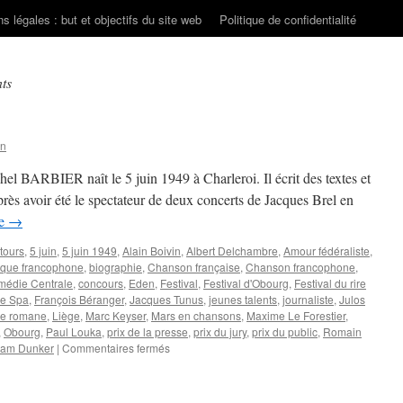
s légales : but et objectifs du site web
Politique de confidentialité
nts
on
hel BARBIER naît le 5 juin 1949 à Charleroi. Il écrit des textes et
rès avoir été le spectateur de deux concerts de Jacques Brel en
re
→
tours
,
5 juin
,
5 juin 1949
,
Alain Boivin
,
Albert Delchambre
,
Amour fédéraliste
,
ique francophone
,
biographie
,
Chanson française
,
Chanson francophone
,
édie Centrale
,
concours
,
Eden
,
Festival
,
Festival d'Obourg
,
Festival du rire
de Spa
,
François Béranger
,
Jacques Tunus
,
jeunes talents
,
journaliste
,
Julos
gie romane
,
Liège
,
Marc Keyser
,
Mars en chansons
,
Maxime Le Forestier
,
,
Obourg
,
Paul Louka
,
prix de la presse
,
prix du jury
,
prix du public
,
Romain
sur
liam Dunker
|
Commentaires fermés
BARBIER
Michel