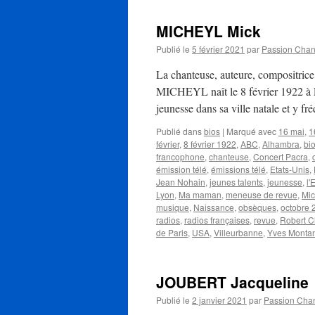
MICHEYL Mick
Publié le
5 février 2021
par
Passion Cha
La chanteuse, auteure, compositrice,
MICHEYL naît le 8 février 1922 à L
jeunesse dans sa ville natale et y f
Publié dans
bios
|
Marqué avec
16 mai
,
1
février
,
8 février 1922
,
ABC
,
Alhambra
,
bi
francophone
,
chanteuse
,
Concert Pacra
,
émission télé
,
émissions télé
,
Etats-Unis
,
Jean Nohain
,
jeunes talents
,
jeunesse
,
l'
Lyon
,
Ma maman
,
meneuse de revue
,
Mic
musique
,
Naissance
,
obsèques
,
octobre 
radios
,
radios françaises
,
revue
,
Robert C
de Paris
,
USA
,
Villeurbanne
,
Yves Monta
JOUBERT Jacqueline
Publié le
2 janvier 2021
par
Passion Cha