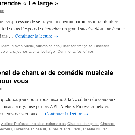
rendre « Le large »
son
tueuse qui essaie de se frayer un chemin parmi les innombrables
 toile dans l’espoir de décrocher un grand succès et/ou une écoute
t dans …
Continuer la lecture
→
|
Marqué avec
Adolie
,
artistes belges
,
Chanson française
,
Chanson
sur
 de chant
,
jeunes talents
,
Le large
|
Commentaires fermés
ADOLIE
compte
bien
onal de chant et de comédie musicale
prendre
« Le
 pour vous
large »
on
te quelques jours pour vous inscrire à la 7e édition du concours
 musicale organisé par les API, Ateliers Professionnels les
amat.eurs.rices ou aux …
Continuer la lecture
→
,
Ateliers Professionnels les Inclassables
,
Chanson française
,
Chanson
oncours
,
Fabienne Thibeault
,
jeunes talents
,
Paris
,
Théâtre du Petit