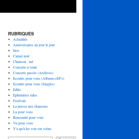
RUBRIQUES
Actualités
Anniversaires au jour le jour
bios
Carnet noir
Chanson . net
Concerts à venir
Concerts passés (Archives)
Ecoutés pour vous (Albums+EP's)
Ecoutés pour vous (Singles)
Edito
Ephémères rides
Festivals
La presse aux chansons
Lu pour vous
Rencontré pour vous
Vu pour vous
Y'a qu'à les voir sur scène