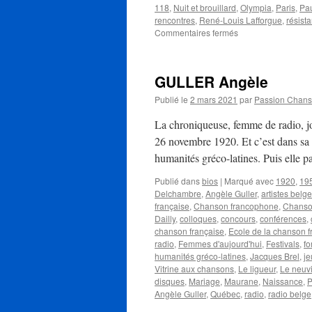
118
,
Nuit et brouillard
,
Olympia
,
Paris
,
Pau
rencontres
,
René-Louis Lafforgue
,
résist
sur
Commentaires fermés
LAFFORGUE
René-
Louis
GULLER Angèle
Publié le
2 mars 2021
par
Passion Chan
La chroniqueuse, femme de radio, j
26 novembre 1920. Et c’est dans sa v
humanités gréco-latines. Puis elle 
Publié dans
bios
|
Marqué avec
1920
,
19
Delchambre
,
Angèle Guller
,
artistes belg
française
,
Chanson francophone
,
Chanso
Dailly
,
colloques
,
concours
,
conférences
,
chanson française
,
Ecole de la chanson f
radio
,
Femmes d'aujourd'hui
,
Festivals
,
fo
humanités gréco-latines
,
Jacques Brel
,
je
Vitrine aux chansons
,
Le ligueur
,
Le neuv
disques
,
Mariage
,
Maurane
,
Naissance
,
P
Angèle Guller
,
Québec
,
radio
,
radio belge