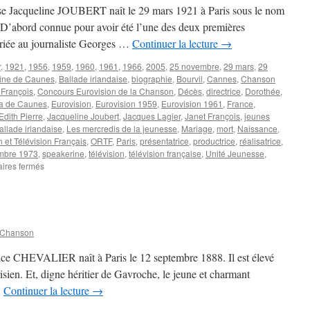
aise Jacqueline JOUBERT naît le 29 mars 1921 à Paris sous le nom
 D’abord connue pour avoir été l’une des deux premières
mariée au journaliste Georges …
Continuer la lecture
→
r
,
1921
,
1956
,
1959
,
1960
,
1961
,
1966
,
2005
,
25 novembre
,
29 mars
,
29
ine de Caunes
,
Ballade irlandaise
,
biographie
,
Bourvil
,
Cannes
,
Chanson
François
,
Concours Eurovision de la Chanson
,
Décès
,
directrice
,
Dorothée
,
 de Caunes
,
Eurovision
,
Eurovision 1959
,
Eurovision 1961
,
France
,
Edith Pierre
,
Jacqueline Joubert
,
Jacques Lagier
,
Janet François
,
jeunes
allade irlandaise
,
Les mercredis de la jeunesse
,
Mariage
,
mort
,
Naissance
,
n et Télévision Français
,
ORTF
,
Paris
,
présentatrice
,
productrice
,
réalisatrice
,
mbre 1973
,
speakerine
,
télévision
,
télévision française
,
Unité Jeunesse
,
sur
ires fermés
JOUBERT
Jacqueline
 Chanson
rice CHEVALIER naît à Paris le 12 septembre 1888. Il est élevé
arisien. Et, digne héritier de Gavroche, le jeune et charmant
…
Continuer la lecture
→