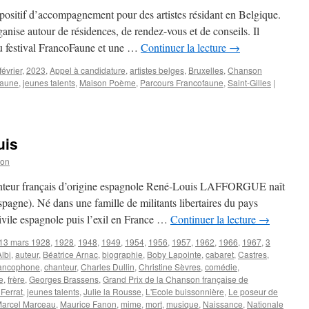
positif d’accompagnement pour des artistes résidant en Belgique.
organise autour de résidences, de rendez-vous et de conseils. Il
 festival FrancoFaune et une …
Continuer la lecture
→
février
,
2023
,
Appel à candidature
,
artistes belges
,
Bruxelles
,
Chanson
faune
,
jeunes talents
,
Maison Poème
,
Parcours Francofaune
,
Saint-Gilles
|
uis
son
chanteur français d’origine espagnole René-Louis LAFFORGUE naît
pagne). Né dans une famille de militants libertaires du pays
civile espagnole puis l’exil en France …
Continuer la lecture
→
13 mars 1928
,
1928
,
1948
,
1949
,
1954
,
1956
,
1957
,
1962
,
1966
,
1967
,
3
Albi
,
auteur
,
Béatrice Arnac
,
biographie
,
Boby Lapointe
,
cabaret
,
Castres
,
rancophone
,
chanteur
,
Charles Dullin
,
Christine Sèvres
,
comédie
,
e
,
frère
,
Georges Brassens
,
Grand Prix de la Chanson française de
Ferrat
,
jeunes talents
,
Julie la Rousse
,
L'Ecole buissonnière
,
Le poseur de
arcel Marceau
,
Maurice Fanon
,
mime
,
mort
,
musique
,
Naissance
,
Nationale