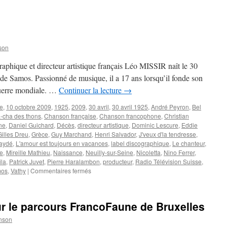
s
ional
son
phique et directeur artistique français Léo MISSIR naît le 30
e
 de Samos. Passionné de musique, il a 17 ans lorsqu’il fonde son
e
guerre mondiale. …
Continuer la lecture
→
re
,
10 octobre 2009
,
1925
,
2009
,
30 avril
,
30 avril 1925
,
André Peyron
,
Bel
-cha des thons
,
Chanson française
,
Chanson francophone
,
Christian
ne
,
Daniel Guichard
,
Décès
,
directeur artistique
,
Dominic Lescure
,
Eddie
Gilles Dreu
,
Grèce
,
Guy Marchand
,
Henri Salvador
,
J'veux d'la tendresse
,
Daydé
,
L'amour est toujours en vacances
,
label discographique
,
Le chanteur
,
se
,
Mireille Mathieu
,
Naissance
,
Neuilly-sur-Seine
,
Nicoletta
,
Nino Ferrer
,
ila
,
Patrick Juvet
,
Pierre Haralambon
,
producteur
,
Radio Télévision Suisse
,
sur
os
,
Vathy
|
Commentaires fermés
MISSIR
Léo
ur le parcours FrancoFaune de Bruxelles
nson