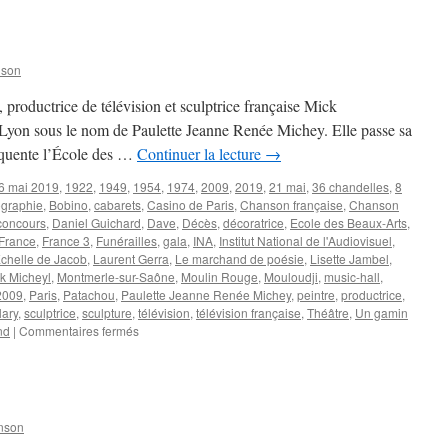
Angèle
nson
 productrice de télévision et sculptrice française Mick
yon sous le nom de Paulette Jeanne Renée Michey. Elle passe sa
réquente l’École des …
Continuer la lecture
→
6 mai 2019
,
1922
,
1949
,
1954
,
1974
,
2009
,
2019
,
21 mai
,
36 chandelles
,
8
ographie
,
Bobino
,
cabarets
,
Casino de Paris
,
Chanson française
,
Chanson
concours
,
Daniel Guichard
,
Dave
,
Décès
,
décoratrice
,
Ecole des Beaux-Arts
,
France
,
France 3
,
Funérailles
,
gala
,
INA
,
Institut National de l'Audiovisuel
,
Echelle de Jacob
,
Laurent Gerra
,
Le marchand de poésie
,
Lisette Jambel
,
k Micheyl
,
Montmerle-sur-Saône
,
Moulin Rouge
,
Mouloudji
,
music-hall
,
2009
,
Paris
,
Patachou
,
Paulette Jeanne Renée Michey
,
peintre
,
productrice
,
lary
,
sculptrice
,
sculpture
,
télévision
,
télévision française
,
Théâtre
,
Un gamin
sur
nd
|
Commentaires fermés
MICHEYL
Mick
nson