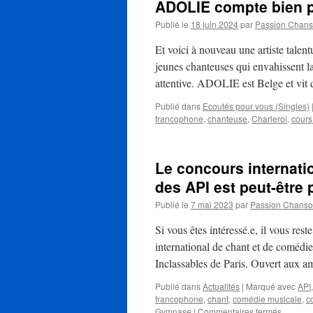
ADOLIE compte bien p
Publié le
18 juin 2024
par
Passion Chan
Et voici à nouveau une artiste talen
jeunes chanteuses qui envahissent la
attentive. ADOLIE est Belge et vi
Publié dans
Ecoutés pour vous (Singles)
francophone
,
chanteuse
,
Charleroi
,
cours
Le concours internati
des API est peut-être
Publié le
7 mai 2023
par
Passion Chans
Si vous êtes intéressé.e, il vous res
international de chant et de comédie
Inclassables de Paris. Ouvert aux 
Publié dans
Actualités
|
Marqué avec
API
francophone
,
chant
,
comédie musicale
,
c
sur
Gymnase
|
Commentaires fermés