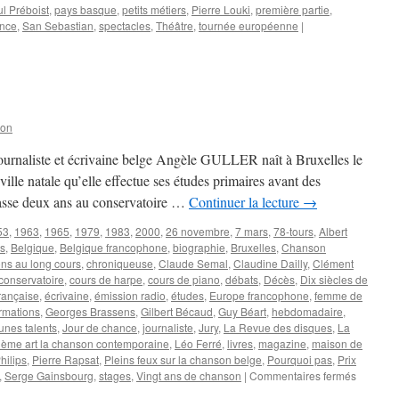
l Préboist
,
pays basque
,
petits métiers
,
Pierre Louki
,
première partie
,
ance
,
San Sebastian
,
spectacles
,
Théâtre
,
tournée européenne
|
son
ournaliste et écrivaine belge Angèle GULLER naît à Bruxelles le
ille natale qu’elle effectue ses études primaires avant des
passe deux ans au conservatoire …
Continuer la lecture
→
53
,
1963
,
1965
,
1979
,
1983
,
2000
,
26 novembre
,
7 mars
,
78-tours
,
Albert
es
,
Belgique
,
Belgique francophone
,
biographie
,
Bruxelles
,
Chanson
ns au long cours
,
chroniqueuse
,
Claude Semal
,
Claudine Dailly
,
Clément
conservatoire
,
cours de harpe
,
cours de piano
,
débats
,
Décès
,
Dix siècles de
rançaise
,
écrivaine
,
émission radio
,
études
,
Europe francophone
,
femme de
rmations
,
Georges Brassens
,
Gilbert Bécaud
,
Guy Béart
,
hebdomadaire
,
unes talents
,
Jour de chance
,
journaliste
,
Jury
,
La Revue des disques
,
La
ième art la chanson contemporaine
,
Léo Ferré
,
livres
,
magazine
,
maison de
hilips
,
Pierre Rapsat
,
Pleins feux sur la chanson belge
,
Pourquoi pas
,
Prix
sur
,
Serge Gainsbourg
,
stages
,
Vingt ans de chanson
|
Commentaires fermés
GULLER