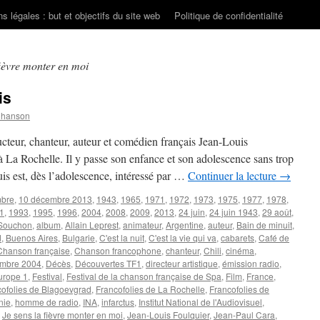
s légales : but et objectifs du site web
Politique de confidentialité
fièvre monter en moi
is
Chanson
teur, chanteur, auteur et comédien français Jean-Louis
a Rochelle. Il y passe son enfance et son adolescence sans trop
uis est, dès l’adolescence, intéressé par …
Continuer la lecture
→
mbre
,
10 décembre 2013
,
1943
,
1965
,
1971
,
1972
,
1973
,
1975
,
1977
,
1978
,
1
,
1993
,
1995
,
1996
,
2004
,
2008
,
2009
,
2013
,
24 juin
,
24 juin 1943
,
29 août
,
 Souchon
,
album
,
Allain Leprest
,
animateur
,
Argentine
,
auteur
,
Bain de minuit
,
d
,
Buenos Aires
,
Bulgarie
,
C'est la nuit
,
C'est la vie qui va
,
cabarets
,
Café de
Chanson française
,
Chanson francophone
,
chanteur
,
Chili
,
cinéma
,
mbre 2004
,
Décès
,
Découvertes TF1
,
directeur artistique
,
émission radio
,
urope 1
,
Festival
,
Festival de la chanson française de Spa
,
Film
,
France
,
cofolies de Blagoevgrad
,
Francofolies de La Rochelle
,
Francofolies de
nie
,
homme de radio
,
INA
,
infarctus
,
Institut National de l'Audiovisuel
,
,
Je sens la fièvre monter en moi
,
Jean-Louis Foulquier
,
Jean-Paul Cara
,