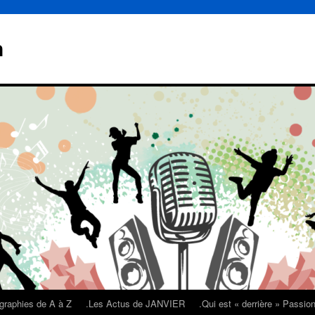
n
graphies de A à Z
.Les Actus de JANVIER
.Qui est « derrière » Passi