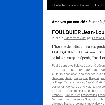
Contacter Passion Chanson
Mention
Je sens la 
Archives par mot-clé :
FOULQUIER Jean-Lou
Publié le
6 décembre 2020
par
Passion 
L’homme de radio, animateur, produc
FOULQUIER naît le 24 juin 1943 à L
se faire remarquer. Sportif, Jean-Lo
Publié dans
bios
|
Marqué avec
10 déce
1979
,
1981
,
1983
,
1984
,
1985
,
1989
,
199
45-tours
,
adaptation
,
adolescence
,
Alain
Belgique
,
Berlin
,
biographie
,
Blagoevgra
la Plage
,
Canada
,
cancer
,
Captain Café
,
comédien
,
Concert
,
David Mac Neil
,
déce
enfance
,
Et dans l'air flottait ton parfum
,
E
France 3
,
France Inter
,
Francofolies
,
Fran
Montréal
,
Francofolies de Spa
,
francopho
Jacques Besnard
,
Je mène mauvaise vie