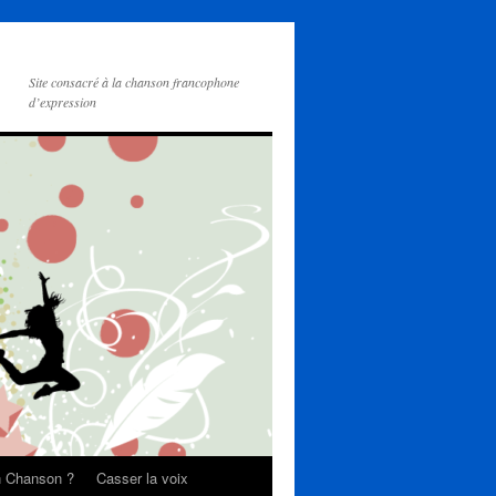
Site consacré à la chanson francophone
d’expression
on Chanson ?
Casser la voix