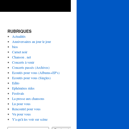
RUBRIQUES
Actualités
Anniversaires au jour le jour
bios
Carnet noir
Chanson . net
Concerts à venir
Concerts passés (Archives)
Ecoutés pour vous (Albums+EP's)
Ecoutés pour vous (Singles)
Edito
Ephémères rides
Festivals
La presse aux chansons
Lu pour vous
Rencontré pour vous
Vu pour vous
Y'a qu'à les voir sur scène