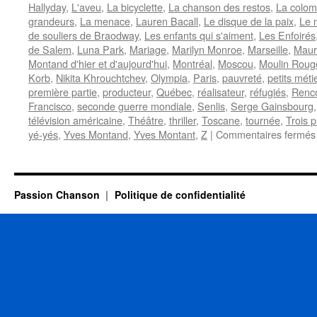
Hallyday
,
L'aveu
,
La bicyclette
,
La chanson des restos
,
La colom
grandeurs
,
La menace
,
Lauren Bacall
,
Le disque de la paix
,
Le m
de souliers de Braodway
,
Les enfants qui s'aiment
,
Les Enfoirés
de Salem
,
Luna Park
,
Mariage
,
Marilyn Monroe
,
Marseille
,
Maur
Montand d'hier et d'aujourd'hui
,
Montréal
,
Moscou
,
Moulin Roug
Korb
,
Nikita Khrouchtchev
,
Olympia
,
Paris
,
pauvreté
,
petits méti
première partie
,
producteur
,
Québec
,
réalisateur
,
réfugiés
,
Renc
Francisco
,
seconde guerre mondiale
,
Senlis
,
Serge Gainsbourg
télévision américaine
,
Théâtre
,
thriller
,
Toscane
,
tournée
,
Trois p
yé-yés
,
Yves Montand
,
Yves Montant
,
Z
|
Commentaires fermés
Passion Chanson
Politique de confidentialité