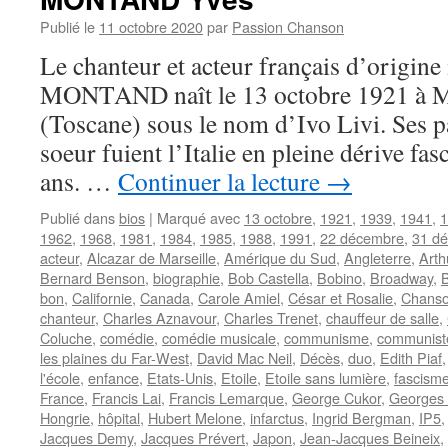
Publié le
11 octobre 2020
par
Passion Chanson
Le chanteur et acteur français d’origine
MONTAND naît le 13 octobre 1921 à
(Toscane) sous le nom d’Ivo Livi. Ses pa
soeur fuient l’Italie en pleine dérive fas
ans. …
Continuer la lecture
→
Publié dans
bios
|
Marqué avec
13 octobre
,
1921
,
1939
,
1941
,
1
1962
,
1968
,
1981
,
1984
,
1985
,
1988
,
1991
,
22 décembre
,
31 d
acteur
,
Alcazar de Marseille
,
Amérique du Sud
,
Angleterre
,
Arth
Bernard Benson
,
biographie
,
Bob Castella
,
Bobino
,
Broadway
,
bon
,
Californie
,
Canada
,
Carole Amiel
,
César et Rosalie
,
Chanso
chanteur
,
Charles Aznavour
,
Charles Trenet
,
chauffeur de salle
,
Coluche
,
comédie
,
comédie musicale
,
communisme
,
communist
les plaines du Far-West
,
David Mac Neil
,
Décès
,
duo
,
Edith Piaf
l'école
,
enfance
,
Etats-Unis
,
Etoile
,
Etoile sans lumière
,
fascism
France
,
Francis Lai
,
Francis Lemarque
,
George Cukor
,
Georges
Hongrie
,
hôpital
,
Hubert Melone
,
infarctus
,
Ingrid Bergman
,
IP5
Jacques Demy
,
Jacques Prévert
,
Japon
,
Jean-Jacques Beineix
,