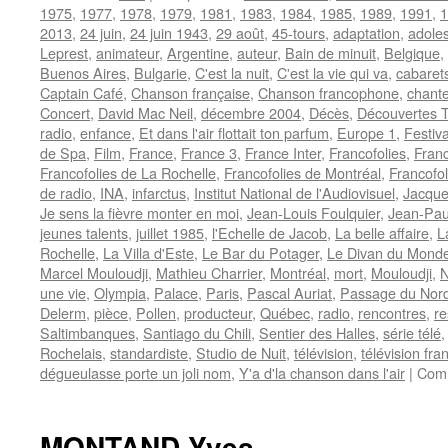
1975
,
1977
,
1978
,
1979
,
1981
,
1983
,
1984
,
1985
,
1989
,
1991
,
1
2013
,
24 juin
,
24 juin 1943
,
29 août
,
45-tours
,
adaptation
,
adole
Leprest
,
animateur
,
Argentine
,
auteur
,
Bain de minuit
,
Belgique
,
Buenos Aires
,
Bulgarie
,
C'est la nuit
,
C'est la vie qui va
,
cabaret
Captain Café
,
Chanson française
,
Chanson francophone
,
chant
Concert
,
David Mac Neil
,
décembre 2004
,
Décès
,
Découvertes 
radio
,
enfance
,
Et dans l'air flottait ton parfum
,
Europe 1
,
Festiva
de Spa
,
Film
,
France
,
France 3
,
France Inter
,
Francofolies
,
Franc
Francofolies de La Rochelle
,
Francofolies de Montréal
,
Francofo
de radio
,
INA
,
infarctus
,
Institut National de l'Audiovisuel
,
Jacque
Je sens la fièvre monter en moi
,
Jean-Louis Foulquier
,
Jean-Pau
jeunes talents
,
juillet 1985
,
l'Echelle de Jacob
,
La belle affaire
,
L
Rochelle
,
La Villa d'Este
,
Le Bar du Potager
,
Le Divan du Mond
Marcel Mouloudji
,
Mathieu Charrier
,
Montréal
,
mort
,
Mouloudji
,
N
une vie
,
Olympia
,
Palace
,
Paris
,
Pascal Auriat
,
Passage du Nor
Delerm
,
pièce
,
Pollen
,
producteur
,
Québec
,
radio
,
rencontres
,
re
Saltimbanques
,
Santiago du Chili
,
Sentier des Halles
,
série télé
Rochelais
,
standardiste
,
Studio de Nuit
,
télévision
,
télévision fra
dégueulasse porte un joli nom
,
Y'a d'la chanson dans l'air
|
Comm
MONTAND Yves