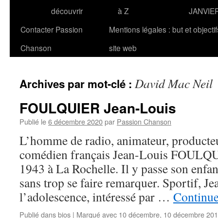
découvrir
à Z
JANVIE
Contacter Passion
Mentions légales : but et objecti
Chanson
site web
David Mac Neil
Archives par mot-clé :
FOULQUIER Jean-Louis
Publié le
6 décembre 2020
par
Passion Chanson
L’homme de radio, animateur, producteur
comédien français Jean-Louis FOULQUI
1943 à La Rochelle. Il y passe son enfa
sans trop se faire remarquer. Sportif, Je
l’adolescence, intéressé par …
Continue
Publié dans
bios
|
Marqué avec
10 décembre
,
10 décembre 20