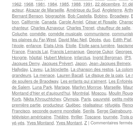
1962
,
1968
,
1981
,
1984
,
1985
,
1988
,
1991
,
22 décembre
,
31 d
acteur
,
Alcazar de Marseille
,
Amérique du Sud
,
Angleterre
,
Arth
Bernard Benson
,
biographie
,
Bob Castella
,
Bobino
,
Broadway
,
bon
,
Californie
,
Canada
,
Carole Amiel
,
César et Rosalie
,
Chanso
chanteur
,
Charles Aznavour
,
Charles Trenet
,
chauffeur de salle
,
Coluche
,
comédie
,
comédie musicale
,
communisme
,
communist
les plaines du Far-West
,
David Mac Neil
,
Décès
,
duo
,
Edith Piaf
l'école
,
enfance
,
Etats-Unis
,
Etoile
,
Etoile sans lumière
,
fascism
France
,
Francis Lai
,
Francis Lemarque
,
George Cukor
,
Georges
Hongrie
,
hôpital
,
Hubert Melone
,
infarctus
,
Ingrid Bergman
,
IP5
Jacques Demy
,
Jacques Prévert
,
Japon
,
Jean-Jacques Beineix
,
Hallyday
,
L'aveu
,
La bicyclette
,
La chanson des restos
,
La colom
grandeurs
,
La menace
,
Lauren Bacall
,
Le disque de la paix
,
Le m
de souliers de Braodway
,
Les enfants qui s'aiment
,
Les Enfoirés
de Salem
,
Luna Park
,
Mariage
,
Marilyn Monroe
,
Marseille
,
Maur
Montand d'hier et d'aujourd'hui
,
Montréal
,
Moscou
,
Moulin Roug
Korb
,
Nikita Khrouchtchev
,
Olympia
,
Paris
,
pauvreté
,
petits méti
première partie
,
producteur
,
Québec
,
réalisateur
,
réfugiés
,
Renc
Francisco
,
seconde guerre mondiale
,
Senlis
,
Serge Gainsbourg
télévision américaine
,
Théâtre
,
thriller
,
Toscane
,
tournée
,
Trois p
yé-yés
,
Yves Montand
,
Yves Montant
,
Z
|
Commentaires fermés