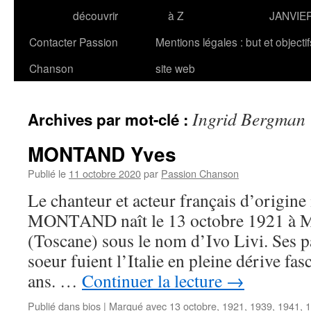
découvrir
à Z
JANVIE
Contacter Passion
Mentions légales : but et objecti
Chanson
site web
Ingrid Bergman
Archives par mot-clé :
MONTAND Yves
Publié le
11 octobre 2020
par
Passion Chanson
Le chanteur et acteur français d’origine
MONTAND naît le 13 octobre 1921 à
(Toscane) sous le nom d’Ivo Livi. Ses pa
soeur fuient l’Italie en pleine dérive fas
ans. …
Continuer la lecture
→
Publié dans
bios
|
Marqué avec
13 octobre
,
1921
,
1939
,
1941
,
1