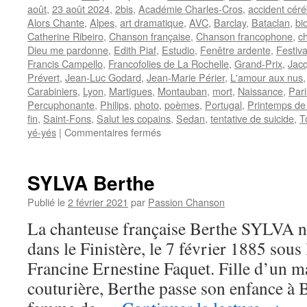
août
,
23 août 2024
,
2bis
,
Académie Charles-Cros
,
accident céré
Alors Chante
,
Alpes
,
art dramatique
,
AVC
,
Barclay
,
Bataclan
,
bi
Catherine Ribeiro
,
Chanson française
,
Chanson francophone
,
c
Dieu me pardonne
,
Edith Piaf
,
Estudio
,
Fenêtre ardente
,
Festiva
Francis Campello
,
Francofolies de La Rochelle
,
Grand-Prix
,
Jacq
Prévert
,
Jean-Luc Godard
,
Jean-Marie Périer
,
L'amour aux nus
Carabiniers
,
Lyon
,
Martigues
,
Montauban
,
mort
,
Naissance
,
Pari
Percuphonante
,
Philips
,
photo
,
poèmes
,
Portugal
,
Printemps de
fin
,
Saint-Fons
,
Salut les copains
,
Sedan
,
tentative de suicide
,
T
sur
yé-yés
|
Commentaires fermés
RIBEIRO
Catherine
SYLVA Berthe
Publié le
2 février 2021
par
Passion Chanson
La chanteuse française Berthe SYLVA n
dans le Finistère, le 7 février 1885 sou
Francine Ernestine Faquet. Fille d’un m
couturière, Berthe passe son enfance à B