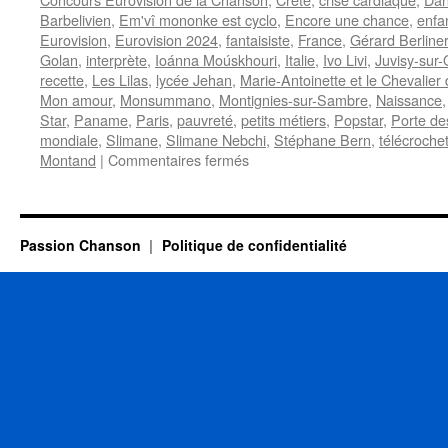
Barbelivien
,
Em'vî mononke est cyclo
,
Encore une chance
,
enfa
Eurovision
,
Eurovision 2024
,
fantaisiste
,
France
,
Gérard Berliner
Golan
,
interprète
,
Ioánna Moúskhouri
,
Italie
,
Ivo Livi
,
Juvisy-sur
recette
,
Les Lilas
,
lycée Jehan
,
Marie-Antoinette et le Chevalie
Mon amour
,
Monsummano
,
Montignies-sur-Sambre
,
Naissance
Star
,
Paname
,
Paris
,
pauvreté
,
petits métiers
,
Popstar
,
Porte des
mondiale
,
Slimane
,
Slimane Nebchi
,
Stéphane Bern
,
télécroche
sur
Montand
|
Commentaires fermés
13
OCTOBRE
Passion Chanson
Politique de confidentialité