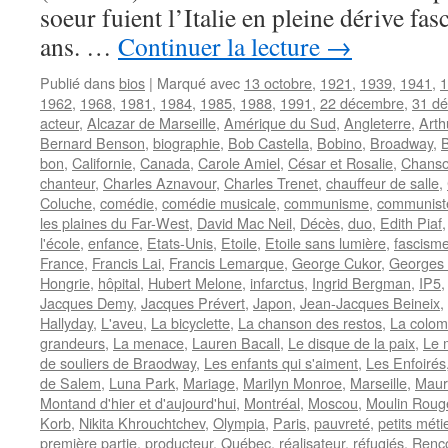
soeur fuient l’Italie en pleine dérive fas
ans. …
Continuer la lecture
→
Publié dans
bios
|
Marqué avec
13 octobre
,
1921
,
1939
,
1941
,
1
1962
,
1968
,
1981
,
1984
,
1985
,
1988
,
1991
,
22 décembre
,
31 d
acteur
,
Alcazar de Marseille
,
Amérique du Sud
,
Angleterre
,
Arth
Bernard Benson
,
biographie
,
Bob Castella
,
Bobino
,
Broadway
,
bon
,
Californie
,
Canada
,
Carole Amiel
,
César et Rosalie
,
Chanso
chanteur
,
Charles Aznavour
,
Charles Trenet
,
chauffeur de salle
,
Coluche
,
comédie
,
comédie musicale
,
communisme
,
communist
les plaines du Far-West
,
David Mac Neil
,
Décès
,
duo
,
Edith Piaf
l'école
,
enfance
,
Etats-Unis
,
Etoile
,
Etoile sans lumière
,
fascism
France
,
Francis Lai
,
Francis Lemarque
,
George Cukor
,
Georges
Hongrie
,
hôpital
,
Hubert Melone
,
infarctus
,
Ingrid Bergman
,
IP5
Jacques Demy
,
Jacques Prévert
,
Japon
,
Jean-Jacques Beineix
,
Hallyday
,
L'aveu
,
La bicyclette
,
La chanson des restos
,
La colom
grandeurs
,
La menace
,
Lauren Bacall
,
Le disque de la paix
,
Le m
de souliers de Braodway
,
Les enfants qui s'aiment
,
Les Enfoirés
de Salem
,
Luna Park
,
Mariage
,
Marilyn Monroe
,
Marseille
,
Maur
Montand d'hier et d'aujourd'hui
,
Montréal
,
Moscou
,
Moulin Roug
Korb
,
Nikita Khrouchtchev
,
Olympia
,
Paris
,
pauvreté
,
petits méti
première partie
,
producteur
,
Québec
,
réalisateur
,
réfugiés
,
Renc