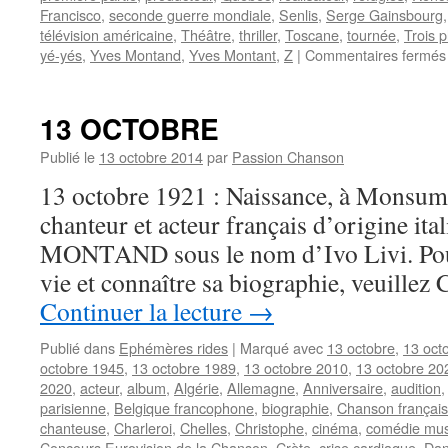
Francisco
,
seconde guerre mondiale
,
Senlis
,
Serge Gainsbourg
télévision américaine
,
Théâtre
,
thriller
,
Toscane
,
tournée
,
Trois p
yé-yés
,
Yves Montand
,
Yves Montant
,
Z
|
Commentaires fermés
13 OCTOBRE
Publié le
13 octobre 2014
par
Passion Chanson
13 octobre 1921 : Naissance, à Monsu
chanteur et acteur français d’origine ita
MONTAND sous le nom d’Ivo Livi. Pour 
vie et connaître sa biographie, veuillez
Continuer la lecture
→
Publié dans
Ephémères rides
|
Marqué avec
13 octobre
,
13 oct
octobre 1945
,
13 octobre 1989
,
13 octobre 2010
,
13 octobre 20
2020
,
acteur
,
album
,
Algérie
,
Allemagne
,
Anniversaire
,
audition
parisienne
,
Belgique francophone
,
biographie
,
Chanson françai
chanteuse
,
Charleroi
,
Chelles
,
Christophe
,
cinéma
,
comédie mus
Concours Eurovision de la Chanson
,
Crète
,
crise cardiaque
,
Dan