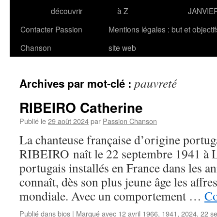
découvrir
à Z
JANVIE
Contacter Passion
Mentions légales : but et objecti
Chanson
site web
pauvreté
Archives par mot-clé :
RIBEIRO Catherine
Publié le
29 août 2024
par
Passion Chanson
La chanteuse française d’origine portug
RIBEIRO naît le 22 septembre 1941 à L
portugais installés en France dans les a
connaît, dès son plus jeune âge les affre
mondiale. Avec un comportement …
Co
Publié dans
bios
|
Marqué avec
12 avril 1966
,
1941
,
2024
,
22 s