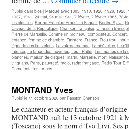
femme de …
Continuer la lecture
→
Publié dans
bios
|
Marqué avec
1885
,
1910
,
1920
,
1926
,
1928
,
1937
,
1941
,
24 mai
,
24 mai 1941
,
7 février
,
7 février 1885
,
78-to
les aiguilles
,
Berthe Francine Ernestine Faquet
,
Berthe Sylva
,
bi
Caveau de la République
,
Chanson française
,
Chanson francop
Pierre de Marseille
,
Comme un moineau
,
compositeur
,
Concert
,
enfance
,
femme de chambre
,
Finistère
,
France
,
Frou frou
,
inhum
légende des flots bleus
,
La voix de maman
,
Lambézellec
,
Le p't
faïence
,
Le tango des fauvettes
,
Léon Raiter
,
Les mômes de la c
blanches
,
maison de disques
,
marin
,
Marseille
,
mort
,
Naissance
vingt ans
,
Paris
,
pauvreté
,
radio
,
radio française
,
Radio Tour Eiff
sur
Commentaires fermés
SYLVA
Berthe
MONTAND Yves
Publié le
11 octobre 2020
par
Passion Chanson
Le chanteur et acteur français d’origine
MONTAND naît le 13 octobre 1921 à
(Toscane) sous le nom d’Ivo Livi. Ses pa