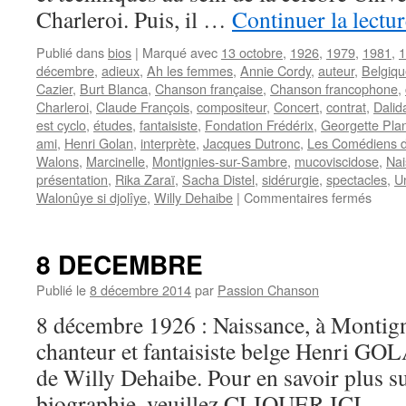
Charleroi. Puis, il …
Continuer la lectu
Publié dans
bios
|
Marqué avec
13 octobre
,
1926
,
1979
,
1981
,
1
décembre
,
adieux
,
Ah les femmes
,
Annie Cordy
,
auteur
,
Belgiqu
Cazier
,
Burt Blanca
,
Chanson française
,
Chanson francophone
,
Charleroi
,
Claude François
,
compositeur
,
Concert
,
contrat
,
Dalid
est cyclo
,
études
,
fantaisiste
,
Fondation Frédérix
,
Georgette Pla
ami
,
Henri Golan
,
interprète
,
Jacques Dutronc
,
Les Comédiens d
Walons
,
Marcinelle
,
Montignies-sur-Sambre
,
mucoviscidose
,
Nai
présentation
,
Rika Zaraï
,
Sacha Distel
,
sidérurgie
,
spectacles
,
Un
sur
Walonûye si djolîye
,
Willy Dehaibe
|
Commentaires fermés
GOL
Henri
8 DECEMBRE
Publié le
8 décembre 2014
par
Passion Chanson
8 décembre 1926 : Naissance, à Montig
chanteur et fantaisiste belge Henri GO
de Willy Dehaibe. Pour en savoir plus su
biographie, veuillez CLIQUER ICI. . .