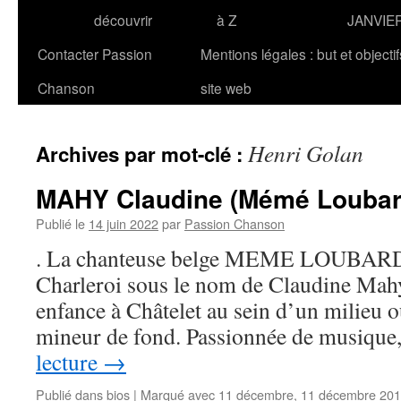
découvrir
à Z
JANVIE
Contacter Passion
Mentions légales : but et objecti
Chanson
site web
Henri Golan
Archives par mot-clé :
MAHY Claudine (Mémé Loubar
Publié le
14 juin 2022
par
Passion Chanson
. La chanteuse belge MEME LOUBARD n
Charleroi sous le nom de Claudine Mahy
enfance à Châtelet au sein d’un milieu o
mineur de fond. Passionnée de musiqu
lecture
→
Publié dans
bios
|
Marqué avec
11 décembre
,
11 décembre 20