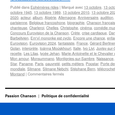
Publié dans
Ephémères rides
|
Marqué avec
13 octobre
,
13 oct
octobre 1945
,
13 octobre 1989
,
13 octobre 2010
,
13 octobre 20
2020
,
acteur
,
album
,
Algérie
,
Allemagne
,
Anniversaire
,
audition
parisienne
,
Belgique francophone
,
biographie
,
Chanson françai
chanteuse
,
Charleroi
,
Chelles
,
Christophe
,
cinéma
,
comédie mus
Concours Eurovision de la Chanson
,
Crète
,
crise cardiaque
,
Dan
Barbelivien
,
Em'vî mononke est cyclo
,
Encore une chance
,
enfa
Eurovision
,
Eurovision 2024
,
fantaisiste
,
France
,
Gérard Berliner
Golan
,
interprète
,
Ioánna Moúskhouri
,
Italie
,
Ivo Livi
,
Juvisy-sur
recette
,
Les Lilas
,
lycée Jehan
,
Marie-Antoinette et le Chevalie
Mon amour
,
Monsummano
,
Montignies-sur-Sambre
,
Naissance
Star
,
Paname
,
Paris
,
pauvreté
,
petits métiers
,
Popstar
,
Porte des
mondiale
,
Slimane
,
Slimane Nebchi
,
Stéphane Bern
,
télécroche
sur
Montand
|
Commentaires fermés
13
OCTOBRE
Passion Chanson
Politique de confidentialité