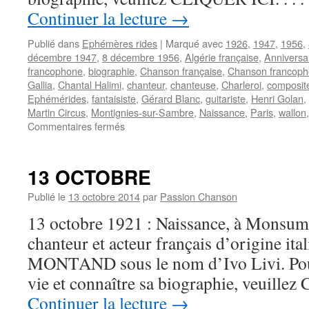
Continuer la lecture
→
Publié dans
Ephémères rides
|
Marqué avec
1926
,
1947
,
1956
,
décembre 1947
,
8 décembre 1956
,
Algérie française
,
Anniversa
francophone
,
biographie
,
Chanson française
,
Chanson francop
Gallia
,
Chantal Halimi
,
chanteur
,
chanteuse
,
Charleroi
,
composit
Ephémérides
,
fantaisiste
,
Gérard Blanc
,
guitariste
,
Henri Golan
,
Martin Circus
,
Montignies-sur-Sambre
,
Naissance
,
Paris
,
wallon
sur
Commentaires fermés
8
DECEMBRE
13 OCTOBRE
Publié le
13 octobre 2014
par
Passion Chanson
13 octobre 1921 : Naissance, à Monsu
chanteur et acteur français d’origine ita
MONTAND sous le nom d’Ivo Livi. Pour 
vie et connaître sa biographie, veuillez
Continuer la lecture
→