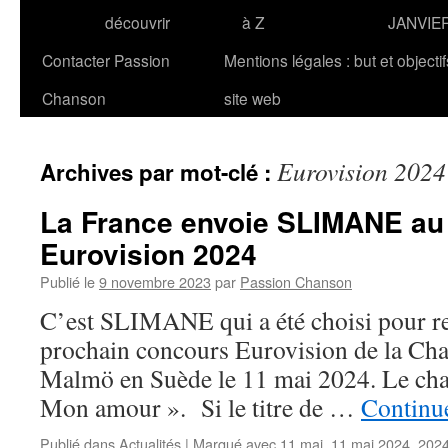
découvrir
à Z
JANVIE
Contacter Passion
Mentions légales : but et objecti
Chanson
site web
Eurovision 2024
Archives par mot-clé :
La France envoie SLIMANE au
Eurovision 2024
Publié le
9 novembre 2023
par
Passion Chanson
C’est SLIMANE qui a été choisi pour re
prochain concours Eurovision de la Cha
Malmö en Suède le 11 mai 2024. Le cha
Mon amour ». Si le titre de …
Continue
Publié dans
Actualités
|
Marqué avec
11 mai
,
11 mai 2024
,
202