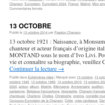
Chanson
,
Eurovision
,
Eurovision 2024
,
France
,
Malmö
,
Mon am
sur
Commentaires fermés
La
France
envoie
13 OCTOBRE
SLIMANE
au
Publié le
13 octobre 2014
par
Passion Chanson
concours
13 octobre 1921 : Naissance, à Monsu
Eurovision
2024
chanteur et acteur français d’origine ita
MONTAND sous le nom d’Ivo Livi. Pour 
vie et connaître sa biographie, veuillez
Continuer la lecture
→
Publié dans
Ephémères rides
|
Marqué avec
13 octobre
,
13 oct
octobre 1945
,
13 octobre 1989
,
13 octobre 2010
,
13 octobre 20
2020
,
acteur
,
album
,
Algérie
,
Allemagne
,
Anniversaire
,
audition
parisienne
,
Belgique francophone
,
biographie
,
Chanson françai
chanteuse
,
Charleroi
,
Chelles
,
Christophe
,
cinéma
,
comédie mus
Concours Eurovision de la Chanson
,
Crète
,
crise cardiaque
,
Dan