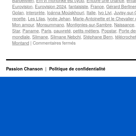
Barbelivien
,
Em'vî mononke est cyclo
,
Encore une chance
,
enfa
Eurovision
,
Eurovision 2024
,
fantaisiste
,
France
,
Gérard Berliner
Golan
,
interprète
,
Ioánna Moúskhouri
,
Italie
,
Ivo Livi
,
Juvisy-sur
recette
,
Les Lilas
,
lycée Jehan
,
Marie-Antoinette et le Chevalie
Mon amour
,
Monsummano
,
Montignies-sur-Sambre
,
Naissance
Star
,
Paname
,
Paris
,
pauvreté
,
petits métiers
,
Popstar
,
Porte des
mondiale
,
Slimane
,
Slimane Nebchi
,
Stéphane Bern
,
télécroche
sur
Montand
|
Commentaires fermés
13
OCTOBRE
Passion Chanson
Politique de confidentialité