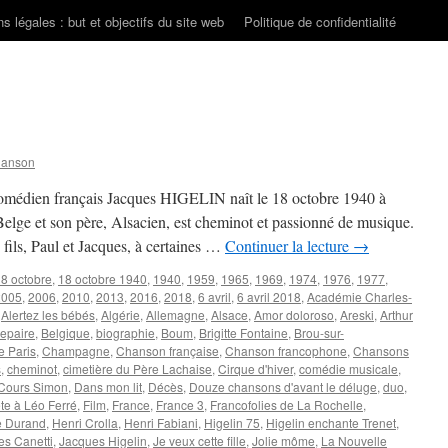
s légales : but et objectifs du site web
Politique de confidentialité
hanson
 comédien français Jacques HIGELIN naît le 18 octobre 1940 à
elge et son père, Alsacien, est cheminot et passionné de musique.
 fils, Paul et Jacques, à certaines …
Continuer la lecture
→
8 octobre
,
18 octobre 1940
,
1940
,
1959
,
1965
,
1969
,
1974
,
1976
,
1977
,
2005
,
2006
,
2010
,
2013
,
2016
,
2018
,
6 avril
,
6 avril 2018
,
Académie Charles-
,
Alertez les bébés
,
Algérie
,
Allemagne
,
Alsace
,
Amor doloroso
,
Areski
,
Arthur
epaire
,
Belgique
,
biographie
,
Boum
,
Brigitte Fontaine
,
Brou-sur-
e Paris
,
Champagne
,
Chanson française
,
Chanson francophone
,
Chansons
s
,
cheminot
,
cimetière du Père Lachaise
,
Cirque d'hiver
,
comédie musicale
,
Cours Simon
,
Dans mon lit
,
Décès
,
Douze chansons d'avant le déluge
,
duo
,
te à Léo Ferré
,
Film
,
France
,
France 3
,
Francofolies de La Rochelle
,
e Durand
,
Henri Crolla
,
Henri Fabiani
,
Higelin 75
,
Higelin enchante Trenet
,
es Canetti
,
Jacques Higelin
,
Je veux cette fille
,
Jolie môme
,
La Nouvelle