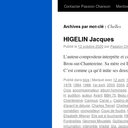
Contacter Passion Chanson
Mention
Chelles
Archives par mot-clé :
HIGELIN Jacques
Publié le
12 octobre 2020
par
Passion C
L’auteur-compositeur-interprète et
Brou-sur-Chantereine. Sa mère est B
C’est comme ça qu’il initie ses deux
Publié dans
bios
|
Marqué avec
12 avril
,
1
1978
,
1984
,
1988
,
1er avril
,
2003
,
2004
,
Cros
,
accompagnateur
,
album hommage
H
,
audition
,
auteur
,
Avant
,
BBH 75
,
Beau r
Chantereine
,
Campus
,
Canal +
,
Casino d
d'avant le déluge
,
Charles Trenet
,
Chelle
comédien
,
compositeur
,
Coup de foudre
,
Elisabeth Wiener
,
Elle est si touchante
,
Fê
Funérailles
,
Georges Moustaki
,
Guillaum
inhumation
,
interprète
,
Irradié
,
Izia
,
Jacqu