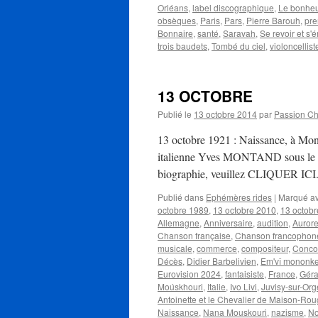
Orléans
,
label discographique
,
Le bonheu
obsèques
,
Paris
,
Pars
,
Pierre Barouh
,
pre
Bonnaire
,
santé
,
Saravah
,
Se revoir et s'
trois baudets
,
Tombé du ciel
,
violoncellist
13 OCTOBRE
Publié le
13 octobre 2014
par
Passion C
13 octobre 1921 : Naissance, à Mon
italienne Yves MONTAND sous le nom
biographie, veuillez CLIQUER ICI. 
Publié dans
Ephémères rides
|
Marqué a
octobre 1989
,
13 octobre 2010
,
13 octob
Allemagne
,
Anniversaire
,
audition
,
Aurore
Chanson française
,
Chanson francophon
musicale
,
commerce
,
compositeur
,
Concou
Décès
,
Didier Barbelivien
,
Em'vî mononke 
Eurovision 2024
,
fantaisiste
,
France
,
Géra
Moúskhouri
,
Italie
,
Ivo Livi
,
Juvisy-sur-Org
Antoinette et le Chevalier de Maison-Ro
Naissance
,
Nana Mouskouri
,
nazisme
,
No