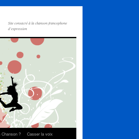
Site consacré à la chanson francophone
d’expression
on Chanson ?
Casser la voix