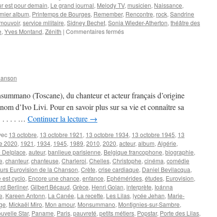
r est pour demain
,
Le grand journal
,
Melody TV
,
musicien
,
Naissance
,
mier album
,
Printemps de Bourges
,
Remember
,
Rencontre
,
rock
,
Sandrine
émouvoir
,
service militaire
,
Sidney Bechet
,
Sonia Wieder-Atherton
,
théâtre des
sur
e
,
Yves Montand
,
Zénith
|
Commentaires fermés
HIGELIN
Jacques
hanson
summano (Toscane), du chanteur et acteur français d’origine
 d’Ivo Livi. Pour en savoir plus sur sa vie et connaître sa
. . . . …
Continuer la lecture
→
vec
13 octobre
,
13 octobre 1921
,
13 octobre 1934
,
13 octobre 1945
,
13
re 2020
,
1921
,
1934
,
1945
,
1989
,
2010
,
2020
,
acteur
,
album
,
Algérie
,
 Delplace
,
auteur
,
banlieue parisienne
,
Belgique francophone
,
biographie
,
e
,
chanteur
,
chanteuse
,
Charleroi
,
Chelles
,
Christophe
,
cinéma
,
comédie
rs Eurovision de la Chanson
,
Crète
,
crise cardiaque
,
Daniel Bevilacqua
,
est cyclo
,
Encore une chance
,
enfance
,
Ephémérides
,
études
,
Eurovision
,
rd Berliner
,
Gilbert Bécaud
,
Grèce
,
Henri Golan
,
interprète
,
Ioánna
e
,
Kareen Antonn
,
La Canée
,
La recette
,
Les Lilas
,
lycée Jehan
,
Marie-
uge
,
Mickaël Miro
,
Mon amour
,
Monsummano
,
Montignies-sur-Sambre
,
uvelle Star
,
Paname
,
Paris
,
pauvreté
,
petits métiers
,
Popstar
,
Porte des Lilas
,