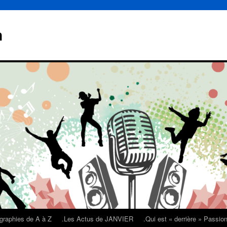
n
graphies de A à Z
.Les Actus de JANVIER
.Qui est « derrière » Passi