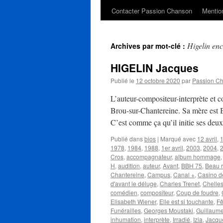
Contacter Passion Chanson
Mention
Higelin en
Archives par mot-clé :
HIGELIN Jacques
Publié le
12 octobre 2020
par
Passion C
L’auteur-compositeur-interprète et
Brou-sur-Chantereine. Sa mère est B
C’est comme ça qu’il initie ses deux
Publié dans
bios
|
Marqué avec
12 avril
,
1
1978
,
1984
,
1988
,
1er avril
,
2003
,
2004
,
Cros
,
accompagnateur
,
album hommage
H
,
audition
,
auteur
,
Avant
,
BBH 75
,
Beau r
Chantereine
,
Campus
,
Canal +
,
Casino d
d'avant le déluge
,
Charles Trenet
,
Chelle
comédien
,
compositeur
,
Coup de foudre
,
Elisabeth Wiener
,
Elle est si touchante
,
Fê
Funérailles
,
Georges Moustaki
,
Guillaum
inhumation
,
interprète
,
Irradié
,
Izia
,
Jacqu