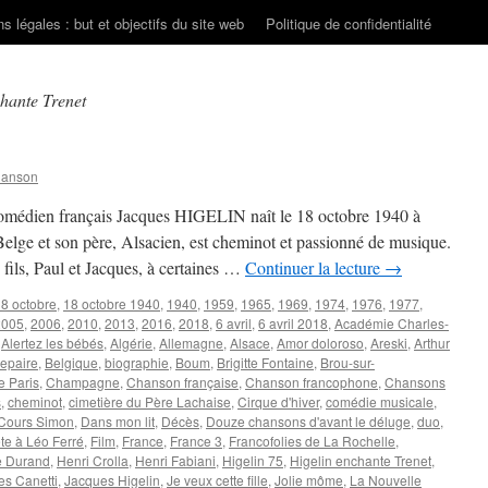
s légales : but et objectifs du site web
Politique de confidentialité
chante Trenet
hanson
 comédien français Jacques HIGELIN naît le 18 octobre 1940 à
elge et son père, Alsacien, est cheminot et passionné de musique.
 fils, Paul et Jacques, à certaines …
Continuer la lecture
→
8 octobre
,
18 octobre 1940
,
1940
,
1959
,
1965
,
1969
,
1974
,
1976
,
1977
,
2005
,
2006
,
2010
,
2013
,
2016
,
2018
,
6 avril
,
6 avril 2018
,
Académie Charles-
,
Alertez les bébés
,
Algérie
,
Allemagne
,
Alsace
,
Amor doloroso
,
Areski
,
Arthur
epaire
,
Belgique
,
biographie
,
Boum
,
Brigitte Fontaine
,
Brou-sur-
e Paris
,
Champagne
,
Chanson française
,
Chanson francophone
,
Chansons
s
,
cheminot
,
cimetière du Père Lachaise
,
Cirque d'hiver
,
comédie musicale
,
Cours Simon
,
Dans mon lit
,
Décès
,
Douze chansons d'avant le déluge
,
duo
,
te à Léo Ferré
,
Film
,
France
,
France 3
,
Francofolies de La Rochelle
,
e Durand
,
Henri Crolla
,
Henri Fabiani
,
Higelin 75
,
Higelin enchante Trenet
,
es Canetti
,
Jacques Higelin
,
Je veux cette fille
,
Jolie môme
,
La Nouvelle