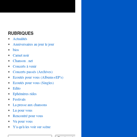
RUBRIQUES
Actualités
Anniversaires au jour le jour
bios
Carnet noir
Chanson . net
Concerts à venir
Concerts passés (Archives)
Ecoutés pour vous (Albums+EP's)
Ecoutés pour vous (Singles)
Edito
Ephémères rides
Festivals
La presse aux chansons
Lu pour vous
Rencontré pour vous
Vu pour vous
Y'a qu'à les voir sur scène