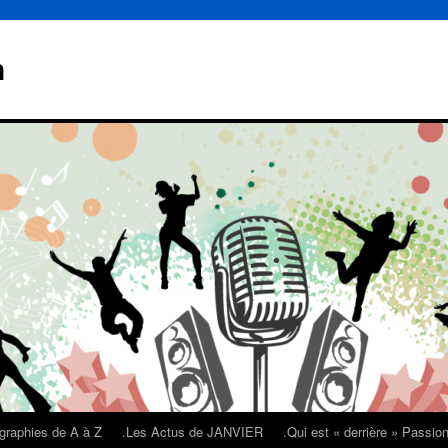
n
graphies de A à Z
.Les Actus de JANVIER
.Qui est « derrière » Passi