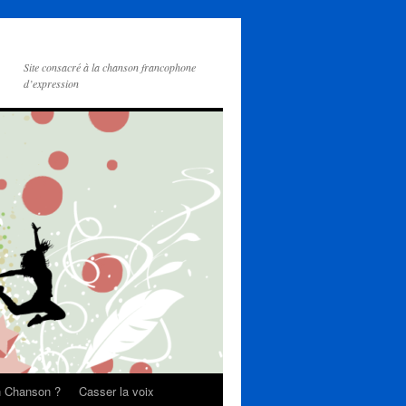
Site consacré à la chanson francophone
d’expression
on Chanson ?
Casser la voix