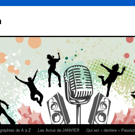
n
graphies de A à Z
.Les Actus de JANVIER
.Qui est « derrière » Passi