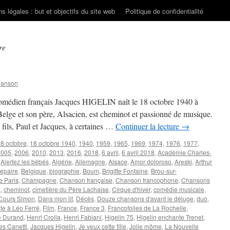
s légales : but et objectifs du site web
Politique de confidentialité
re
hanson
 comédien français Jacques HIGELIN naît le 18 octobre 1940 à
elge et son père, Alsacien, est cheminot et passionné de musique.
 fils, Paul et Jacques, à certaines …
Continuer la lecture
→
8 octobre
,
18 octobre 1940
,
1940
,
1959
,
1965
,
1969
,
1974
,
1976
,
1977
,
2005
,
2006
,
2010
,
2013
,
2016
,
2018
,
6 avril
,
6 avril 2018
,
Académie Charles-
,
Alertez les bébés
,
Algérie
,
Allemagne
,
Alsace
,
Amor doloroso
,
Areski
,
Arthur
epaire
,
Belgique
,
biographie
,
Boum
,
Brigitte Fontaine
,
Brou-sur-
e Paris
,
Champagne
,
Chanson française
,
Chanson francophone
,
Chansons
s
,
cheminot
,
cimetière du Père Lachaise
,
Cirque d'hiver
,
comédie musicale
,
Cours Simon
,
Dans mon lit
,
Décès
,
Douze chansons d'avant le déluge
,
duo
,
te à Léo Ferré
,
Film
,
France
,
France 3
,
Francofolies de La Rochelle
,
e Durand
,
Henri Crolla
,
Henri Fabiani
,
Higelin 75
,
Higelin enchante Trenet
,
es Canetti
,
Jacques Higelin
,
Je veux cette fille
,
Jolie môme
,
La Nouvelle