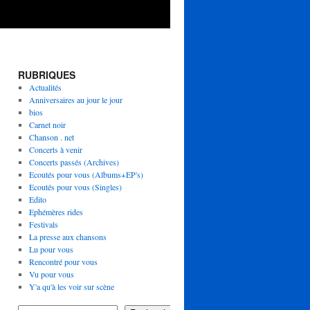
RUBRIQUES
Actualités
Anniversaires au jour le jour
bios
Carnet noir
Chanson . net
Concerts à venir
Concerts passés (Archives)
Ecoutés pour vous (Albums+EP's)
Ecoutés pour vous (Singles)
Edito
Ephémères rides
Festivals
La presse aux chansons
Lu pour vous
Rencontré pour vous
Vu pour vous
Y'a qu'à les voir sur scène