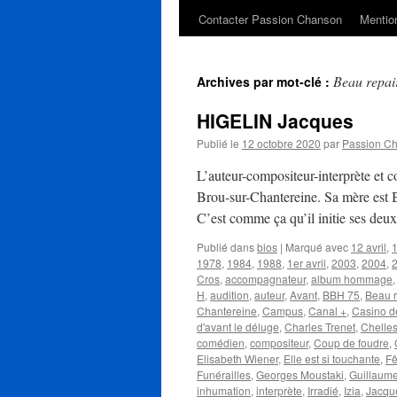
Contacter Passion Chanson
Mention
Beau repai
Archives par mot-clé :
HIGELIN Jacques
Publié le
12 octobre 2020
par
Passion C
L’auteur-compositeur-interprète et
Brou-sur-Chantereine. Sa mère est B
C’est comme ça qu’il initie ses deux
Publié dans
bios
|
Marqué avec
12 avril
,
1
1978
,
1984
,
1988
,
1er avril
,
2003
,
2004
,
Cros
,
accompagnateur
,
album hommage
H
,
audition
,
auteur
,
Avant
,
BBH 75
,
Beau r
Chantereine
,
Campus
,
Canal +
,
Casino d
d'avant le déluge
,
Charles Trenet
,
Chelle
comédien
,
compositeur
,
Coup de foudre
,
Elisabeth Wiener
,
Elle est si touchante
,
Fê
Funérailles
,
Georges Moustaki
,
Guillaum
inhumation
,
interprète
,
Irradié
,
Izia
,
Jacqu