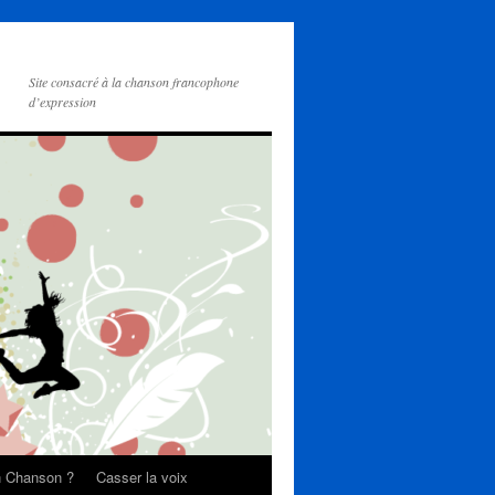
Site consacré à la chanson francophone
d’expression
on Chanson ?
Casser la voix