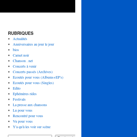
RUBRIQUES
Actualités
Anniversaires au jour le jour
bios
Carnet noir
Chanson . net
Concerts à venir
Concerts passés (Archives)
Ecoutés pour vous (Albums+EP's)
Ecoutés pour vous (Singles)
Edito
Ephémères rides
Festivals
La presse aux chansons
Lu pour vous
Rencontré pour vous
Vu pour vous
Y'a qu'à les voir sur scène