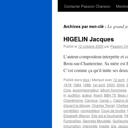
Contacter Passion Chanson
Mention
Le grand j
Archives par mot-clé :
HIGELIN Jacques
Publié le
12 octobre 2020
par
Passion C
L’auteur-compositeur-interprète et
Brou-sur-Chantereine. Sa mère est B
C’est comme ça qu’il initie ses deux
Publié dans
bios
|
Marqué avec
12 avril
,
1
1978
,
1984
,
1988
,
1er avril
,
2003
,
2004
,
Cros
,
accompagnateur
,
album hommage
H
,
audition
,
auteur
,
Avant
,
BBH 75
,
Beau r
Chantereine
,
Campus
,
Canal +
,
Casino d
d'avant le déluge
,
Charles Trenet
,
Chelle
comédien
,
compositeur
,
Coup de foudre
,
Elisabeth Wiener
,
Elle est si touchante
,
Fê
Funérailles
,
Georges Moustaki
,
Guillaum
inhumation
,
interprète
,
Irradié
,
Izia
,
Jacqu