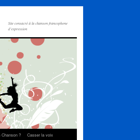
Site consacré à la chanson francophone
d’expression
on Chanson ?
Casser la voix