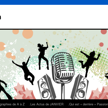
n
graphies de A à Z
.Les Actus de JANVIER
.Qui est « derrière » Passi