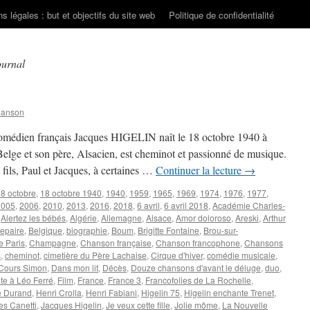
s légales : but et objectifs du site web
Politique de confidentialité
ournal
hanson
 comédien français Jacques HIGELIN naît le 18 octobre 1940 à
elge et son père, Alsacien, est cheminot et passionné de musique.
 fils, Paul et Jacques, à certaines …
Continuer la lecture
→
8 octobre
,
18 octobre 1940
,
1940
,
1959
,
1965
,
1969
,
1974
,
1976
,
1977
,
2005
,
2006
,
2010
,
2013
,
2016
,
2018
,
6 avril
,
6 avril 2018
,
Académie Charles-
,
Alertez les bébés
,
Algérie
,
Allemagne
,
Alsace
,
Amor doloroso
,
Areski
,
Arthur
epaire
,
Belgique
,
biographie
,
Boum
,
Brigitte Fontaine
,
Brou-sur-
e Paris
,
Champagne
,
Chanson française
,
Chanson francophone
,
Chansons
s
,
cheminot
,
cimetière du Père Lachaise
,
Cirque d'hiver
,
comédie musicale
,
Cours Simon
,
Dans mon lit
,
Décès
,
Douze chansons d'avant le déluge
,
duo
,
te à Léo Ferré
,
Film
,
France
,
France 3
,
Francofolies de La Rochelle
,
e Durand
,
Henri Crolla
,
Henri Fabiani
,
Higelin 75
,
Higelin enchante Trenet
,
es Canetti
,
Jacques Higelin
,
Je veux cette fille
,
Jolie môme
,
La Nouvelle