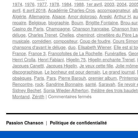
1974
,
1976
,
1977
,
1978
,
1984
,
1988
,
1er avril
,
2003
,
2004
,
200
avril
,
6 avril 2018
,
Académie Charles-Cros
,
accompagnateur
,
al
Algérie
,
Allemagne
,
Alsace
,
Amor doloroso
,
Areski
,
Arthur H
,
au
repaire
,
Belgique
,
biographie
,
Boum
,
Brigitte Fontaine
,
Brou-sur
Casino de Paris
,
Champagne
,
Chanson française
,
Chanson fra
déluge
,
Charles Trenet
,
Chelles
,
cheminot
,
cimetière du Père La
musicale
,
comédien
,
compositeur
,
Coup de foudre
,
Cours Simo
chansons d'avant le déluge
,
duo
,
Elisabeth Wiener
,
Elle est si 
France
,
France 3
,
Francofolies de La Rochelle
,
Funérailles
,
Geor
Henri Crolla
,
Henri Fabiani
,
Higelin 75
,
Higelin enchante Trenet
,
Jacques Canetti
,
Jacques Higelin
,
Je veux cette fille
,
Jolie môme
discographique
,
Le bonheur est pour demain
,
Le grand journal
,
obsèques
,
Paris
,
Pars
,
Pierre Barouh
,
premier album
,
Printemp
Rencontre
,
rock
,
Sandrine Bonnaire
,
santé
,
Saravah
,
Se revoir 
Sidney Bechet
,
Sonia Wieder-Atherton
,
théâtre des trois baudet
sur
Montand
,
Zénith
|
Commentaires fermés
HIGELIN
Jacques
Passion Chanson
Politique de confidentialité