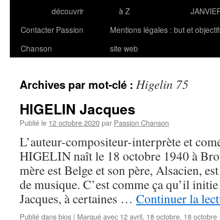
découvrir
à Z
JANVIE
Contacter Passion
Mentions légales : but et objecti
Chanson
site web
Higelin 75
Archives par mot-clé :
HIGELIN Jacques
Publié le
12 octobre 2020
par
Passion Chanson
L’auteur-compositeur-interprète et com
HIGELIN naît le 18 octobre 1940 à Bro
mère est Belge et son père, Alsacien, es
de musique. C’est comme ça qu’il initie s
Jacques, à certaines …
Continuer la lec
Publié dans
bios
|
Marqué avec
12 avril
,
18 octobre
,
18 octobre