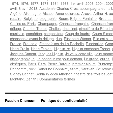
1974
,
1976
,
1977
,
1978
,
1984
,
1988
,
1er avril
,
2003
,
2004
,
200
avril
,
6 avril 2018
,
Académie Charles-Cros
,
accompagnateur
,
al
Algérie
,
Allemagne
,
Alsace
,
Amor doloroso
,
Areski
,
Arthur H
,
au
repaire
,
Belgique
,
biographie
,
Boum
,
Brigitte Fontaine
,
Brou-sur
Casino de Paris
,
Champagne
,
Chanson française
,
Chanson fra
déluge
,
Charles Trenet
,
Chelles
,
cheminot
,
cimetière du Père La
musicale
,
comédien
,
compositeur
,
Coup de foudre
,
Cours Simo
chansons d'avant le déluge
,
duo
,
Elisabeth Wiener
,
Elle est si 
France
,
France 3
,
Francofolies de La Rochelle
,
Funérailles
,
Geor
Henri Crolla
,
Henri Fabiani
,
Higelin 75
,
Higelin enchante Trenet
,
Jacques Canetti
,
Jacques Higelin
,
Je veux cette fille
,
Jolie môme
discographique
,
Le bonheur est pour demain
,
Le grand journal
,
obsèques
,
Paris
,
Pars
,
Pierre Barouh
,
premier album
,
Printemp
Rencontre
,
rock
,
Sandrine Bonnaire
,
santé
,
Saravah
,
Se revoir 
Sidney Bechet
,
Sonia Wieder-Atherton
,
théâtre des trois baudet
sur
Montand
,
Zénith
|
Commentaires fermés
HIGELIN
Jacques
Passion Chanson
Politique de confidentialité