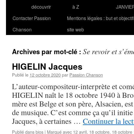
découvrir
à Z
JANVIE
Contacter Passion
Mentions légales : but et objecti
Chanson
site web
Se revoir et s’é
Archives par mot-clé :
HIGELIN Jacques
Publié le
12 octobre 2020
par
Passion Chanson
L’auteur-compositeur-interprète et com
HIGELIN naît le 18 octobre 1940 à Bro
mère est Belge et son père, Alsacien, es
de musique. C’est comme ça qu’il initie s
Jacques, à certaines …
Continuer la lec
Publié dans
bios
|
Marqué avec
12 avril
,
18 octobre
,
18 octobre