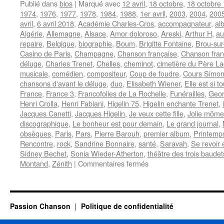
Publié dans
bios
|
Marqué avec
12 avril
,
18 octobre
,
18 octobre
1974
,
1976
,
1977
,
1978
,
1984
,
1988
,
1er avril
,
2003
,
2004
,
200
avril
,
6 avril 2018
,
Académie Charles-Cros
,
accompagnateur
,
al
Algérie
,
Allemagne
,
Alsace
,
Amor doloroso
,
Areski
,
Arthur H
,
au
repaire
,
Belgique
,
biographie
,
Boum
,
Brigitte Fontaine
,
Brou-sur
Casino de Paris
,
Champagne
,
Chanson française
,
Chanson fra
déluge
,
Charles Trenet
,
Chelles
,
cheminot
,
cimetière du Père La
musicale
,
comédien
,
compositeur
,
Coup de foudre
,
Cours Simo
chansons d'avant le déluge
,
duo
,
Elisabeth Wiener
,
Elle est si 
France
,
France 3
,
Francofolies de La Rochelle
,
Funérailles
,
Geor
Henri Crolla
,
Henri Fabiani
,
Higelin 75
,
Higelin enchante Trenet
,
Jacques Canetti
,
Jacques Higelin
,
Je veux cette fille
,
Jolie môme
discographique
,
Le bonheur est pour demain
,
Le grand journal
,
obsèques
,
Paris
,
Pars
,
Pierre Barouh
,
premier album
,
Printemp
Rencontre
,
rock
,
Sandrine Bonnaire
,
santé
,
Saravah
,
Se revoir 
Sidney Bechet
,
Sonia Wieder-Atherton
,
théâtre des trois baudet
sur
Montand
,
Zénith
|
Commentaires fermés
HIGELIN
Jacques
Passion Chanson
Politique de confidentialité