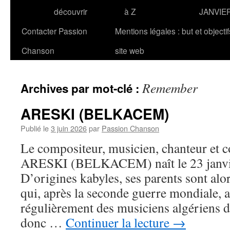
découvrir
à Z
JANVIE
Contacter Passion
Mentions légales : but et objecti
Chanson
site web
Remember
Archives par mot-clé :
ARESKI (BELKACEM)
Publié le
3 juin 2026
par
Passion Chanson
Le compositeur, musicien, chanteur et 
ARESKI (BELKACEM) naît le 23 janvier
D’origines kabyles, ses parents sont alor
qui, après la seconde guerre mondiale, a
régulièrement des musiciens algériens d
donc …
Continuer la lecture
→