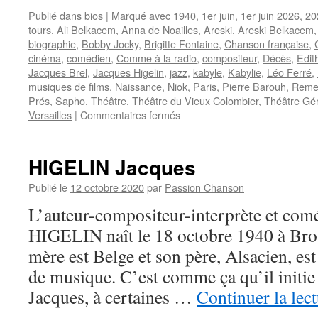
Publié dans
bios
|
Marqué avec
1940
,
1er juin
,
1er juin 2026
,
20
tours
,
Ali Belkacem
,
Anna de Noailles
,
Areski
,
Areski Belkacem
biographie
,
Bobby Jocky
,
Brigitte Fontaine
,
Chanson française
,
cinéma
,
comédien
,
Comme à la radio
,
compositeur
,
Décès
,
Edit
Jacques Brel
,
Jacques Higelin
,
jazz
,
kabyle
,
Kabylie
,
Léo Ferré
,
musiques de films
,
Naissance
,
Niok
,
Paris
,
Pierre Barouh
,
Reme
Prés
,
Sapho
,
Théâtre
,
Théâtre du Vieux Colombier
,
Théâtre Gér
sur
Versailles
|
Commentaires fermés
ARESKI
(BELKACEM)
HIGELIN Jacques
Publié le
12 octobre 2020
par
Passion Chanson
L’auteur-compositeur-interprète et com
HIGELIN naît le 18 octobre 1940 à Bro
mère est Belge et son père, Alsacien, es
de musique. C’est comme ça qu’il initie s
Jacques, à certaines …
Continuer la lec