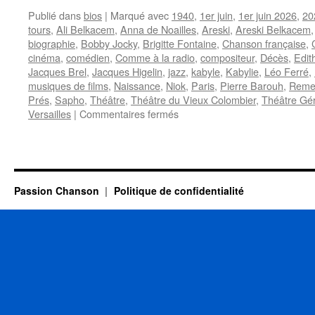
Publié dans
bios
|
Marqué avec
1940
,
1er juin
,
1er juin 2026
,
20
tours
,
Ali Belkacem
,
Anna de Noailles
,
Areski
,
Areski Belkacem
biographie
,
Bobby Jocky
,
Brigitte Fontaine
,
Chanson française
,
cinéma
,
comédien
,
Comme à la radio
,
compositeur
,
Décès
,
Edit
Jacques Brel
,
Jacques Higelin
,
jazz
,
kabyle
,
Kabylie
,
Léo Ferré
,
musiques de films
,
Naissance
,
Niok
,
Paris
,
Pierre Barouh
,
Reme
Prés
,
Sapho
,
Théâtre
,
Théâtre du Vieux Colombier
,
Théâtre Gér
sur
Versailles
|
Commentaires fermés
ARESKI
(BELKACEM)
Passion Chanson
Politique de confidentialité