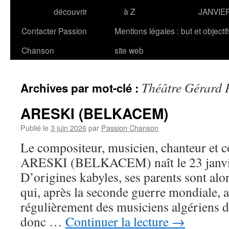
découvrir
à Z
JANVIE
Contacter Passion
Mentions légales : but et objecti
Chanson
site web
Théâtre Gérard 
Archives par mot-clé :
ARESKI (BELKACEM)
Publié le
3 juin 2026
par
Passion Chanson
Le compositeur, musicien, chanteur et 
ARESKI (BELKACEM) naît le 23 janvier
D’origines kabyles, ses parents sont alor
qui, après la seconde guerre mondiale, a
régulièrement des musiciens algériens d
donc …
Continuer la lecture
→