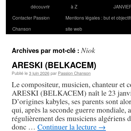
découvrir
à Z
JANVIE
Contacter Passion
Mentions légales : but et objecti
Chanson
site web
Niok
Archives par mot-clé :
ARESKI (BELKACEM)
Publié le
3 juin 2026
par
Passion Chanson
Le compositeur, musicien, chanteur et 
ARESKI (BELKACEM) naît le 23 janvier
D’origines kabyles, ses parents sont alor
qui, après la seconde guerre mondiale, a
régulièrement des musiciens algériens d
donc …
Continuer la lecture
→