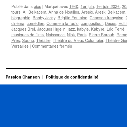
Publié dans
bios
|
Marqué avec
1940
,
1er juin
,
1er juin 2026
,
20
tours
,
Ali Belkacem
,
Anna de Noailles
,
Areski
,
Areski Belkacem
biographie
,
Bobby Jocky
,
Brigitte Fontaine
,
Chanson française
,
cinéma
,
comédien
,
Comme à la radio
,
compositeur
,
Décès
,
Edit
Jacques Brel
,
Jacques Higelin
,
jazz
,
kabyle
,
Kabylie
,
Léo Ferré
,
musiques de films
,
Naissance
,
Niok
,
Paris
,
Pierre Barouh
,
Reme
Prés
,
Sapho
,
Théâtre
,
Théâtre du Vieux Colombier
,
Théâtre Gér
sur
Versailles
|
Commentaires fermés
ARESKI
(BELKACEM)
Passion Chanson
Politique de confidentialité