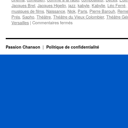
Jacques Brel
,
Jacques Higelin
,
jazz
,
kabyle
,
Kabylie
,
Léo Ferré
,
musiques de films
,
Naissance
,
Niok
,
Paris
,
Pierre Barouh
,
Reme
Prés
,
Sapho
,
Théâtre
,
Théâtre du Vieux Colombier
,
Théâtre Gér
sur
Versailles
|
Commentaires fermés
ARESKI
(BELKACEM)
Passion Chanson
Politique de confidentialité