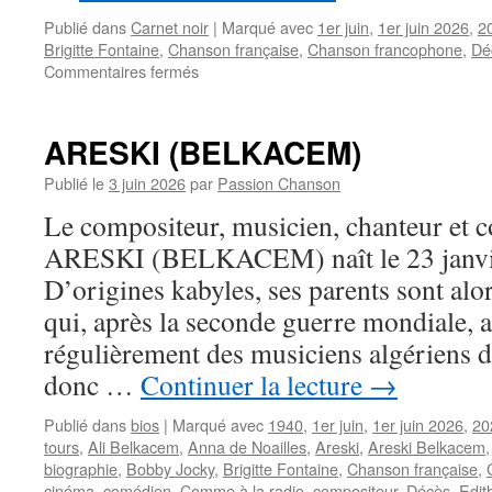
Publié dans
Carnet noir
|
Marqué avec
1er juin
,
1er juin 2026
,
2
Brigitte Fontaine
,
Chanson française
,
Chanson francophone
,
Dé
sur
Commentaires fermés
Disparition
d’ARESKI,
précurseur
ARESKI (BELKACEM)
de
l’underground
Publié le
3 juin 2026
par
Passion Chanson
francophone
Le compositeur, musicien, chanteur et 
ARESKI (BELKACEM) naît le 23 janvier
D’origines kabyles, ses parents sont alor
qui, après la seconde guerre mondiale, a
régulièrement des musiciens algériens d
donc …
Continuer la lecture
→
Publié dans
bios
|
Marqué avec
1940
,
1er juin
,
1er juin 2026
,
20
tours
,
Ali Belkacem
,
Anna de Noailles
,
Areski
,
Areski Belkacem
biographie
,
Bobby Jocky
,
Brigitte Fontaine
,
Chanson française
,
cinéma
,
comédien
,
Comme à la radio
,
compositeur
,
Décès
,
Edit