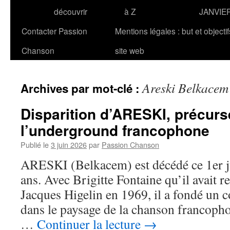
découvrir
à Z
JANVIE
Contacter Passion
Mentions légales : but et objecti
Chanson
site web
Areski Belkacem
Archives par mot-clé :
Disparition d’ARESKI, précurs
l’underground francophone
Publié le
3 juin 2026
par
Passion Chanson
ARESKI (Belkacem) est décédé ce 1er ju
ans. Avec Brigitte Fontaine qu’il avait r
Jacques Higelin en 1969, il a fondé un 
dans le paysage de la chanson francoph
…
Continuer la lecture
→