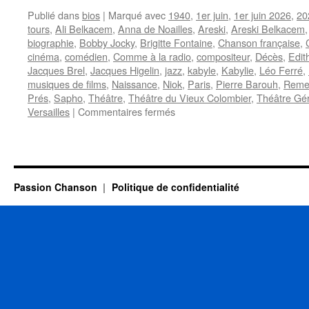
Publié dans
bios
|
Marqué avec
1940
,
1er juin
,
1er juin 2026
,
20
tours
,
Ali Belkacem
,
Anna de Noailles
,
Areski
,
Areski Belkacem
biographie
,
Bobby Jocky
,
Brigitte Fontaine
,
Chanson française
,
cinéma
,
comédien
,
Comme à la radio
,
compositeur
,
Décès
,
Edit
Jacques Brel
,
Jacques Higelin
,
jazz
,
kabyle
,
Kabylie
,
Léo Ferré
,
musiques de films
,
Naissance
,
Niok
,
Paris
,
Pierre Barouh
,
Reme
Prés
,
Sapho
,
Théâtre
,
Théâtre du Vieux Colombier
,
Théâtre Gér
sur
Versailles
|
Commentaires fermés
ARESKI
(BELKACEM)
Passion Chanson
Politique de confidentialité