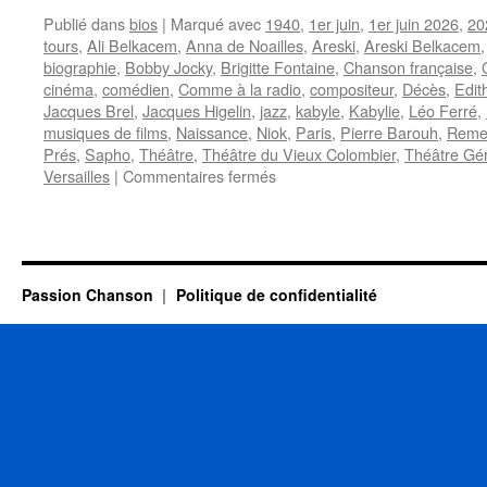
Publié dans
bios
|
Marqué avec
1940
,
1er juin
,
1er juin 2026
,
20
tours
,
Ali Belkacem
,
Anna de Noailles
,
Areski
,
Areski Belkacem
biographie
,
Bobby Jocky
,
Brigitte Fontaine
,
Chanson française
,
cinéma
,
comédien
,
Comme à la radio
,
compositeur
,
Décès
,
Edit
Jacques Brel
,
Jacques Higelin
,
jazz
,
kabyle
,
Kabylie
,
Léo Ferré
,
musiques de films
,
Naissance
,
Niok
,
Paris
,
Pierre Barouh
,
Reme
Prés
,
Sapho
,
Théâtre
,
Théâtre du Vieux Colombier
,
Théâtre Gér
sur
Versailles
|
Commentaires fermés
ARESKI
(BELKACEM)
Passion Chanson
Politique de confidentialité