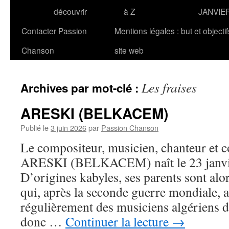
découvrir
à Z
JANVIE
Contacter Passion
Mentions légales : but et objecti
Chanson
site web
Les fraises
Archives par mot-clé :
ARESKI (BELKACEM)
Publié le
3 juin 2026
par
Passion Chanson
Le compositeur, musicien, chanteur et 
ARESKI (BELKACEM) naît le 23 janvier
D’origines kabyles, ses parents sont alor
qui, après la seconde guerre mondiale, a
régulièrement des musiciens algériens d
donc …
Continuer la lecture
→