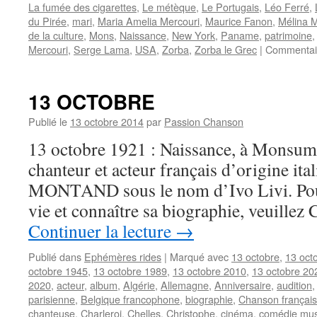
La fumée des cigarettes
,
Le métèque
,
Le Portugais
,
Léo Ferré
,
du Pirée
,
mari
,
Maria Amelia Mercouri
,
Maurice Fanon
,
Mélina M
de la culture
,
Mons
,
Naissance
,
New York
,
Paname
,
patrimoine
Mercouri
,
Serge Lama
,
USA
,
Zorba
,
Zorba le Grec
|
Commentai
13 OCTOBRE
Publié le
13 octobre 2014
par
Passion Chanson
13 octobre 1921 : Naissance, à Monsu
chanteur et acteur français d’origine ita
MONTAND sous le nom d’Ivo Livi. Pour 
vie et connaître sa biographie, veuillez
Continuer la lecture
→
Publié dans
Ephémères rides
|
Marqué avec
13 octobre
,
13 oct
octobre 1945
,
13 octobre 1989
,
13 octobre 2010
,
13 octobre 20
2020
,
acteur
,
album
,
Algérie
,
Allemagne
,
Anniversaire
,
audition
parisienne
,
Belgique francophone
,
biographie
,
Chanson françai
chanteuse
,
Charleroi
,
Chelles
,
Christophe
,
cinéma
,
comédie mus