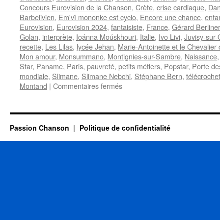
Concours Eurovision de la Chanson
,
Crète
,
crise cardiaque
,
Dan
Barbelivien
,
Em'vî mononke est cyclo
,
Encore une chance
,
enfa
Eurovision
,
Eurovision 2024
,
fantaisiste
,
France
,
Gérard Berliner
Golan
,
interprète
,
Ioánna Moúskhouri
,
Italie
,
Ivo Livi
,
Juvisy-sur
recette
,
Les Lilas
,
lycée Jehan
,
Marie-Antoinette et le Chevalie
Mon amour
,
Monsummano
,
Montignies-sur-Sambre
,
Naissance
Star
,
Paname
,
Paris
,
pauvreté
,
petits métiers
,
Popstar
,
Porte des
mondiale
,
Slimane
,
Slimane Nebchi
,
Stéphane Bern
,
télécroche
sur
Montand
|
Commentaires fermés
13
OCTOBRE
Passion Chanson
Politique de confidentialité