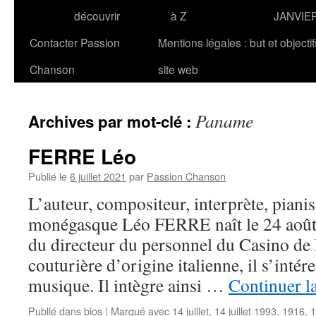
découvrir
à Z
JANVIE
Contacter Passion
Mentions légales : but et objecti
Chanson
site web
Paname
Archives par mot-clé :
FERRE Léo
Publié le
6 juillet 2021
par
Passion Chanson
L’auteur, compositeur, interprète, pianis
monégasque Léo FERRE naît le 24 août
du directeur du personnel du Casino de
couturière d’origine italienne, il s’intéres
musique. Il intègre ainsi …
Continuer l
Publié dans
bios
|
Marqué avec
14 juillet
,
14 juillet 1993
,
1916
,
1