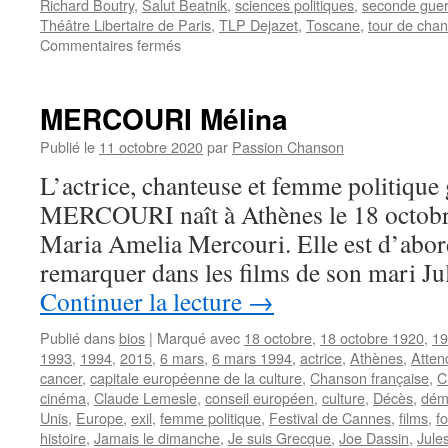
Richard Boutry
,
Salut Beatnik
,
sciences politiques
,
seconde guer
Théâtre Libertaire de Paris
,
TLP Dejazet
,
Toscane
,
tour de chan
sur
Commentaires fermés
FERRE
Léo
MERCOURI Mélina
Publié le
11 octobre 2020
par
Passion Chanson
L’actrice, chanteuse et femme politique
MERCOURI naît à Athènes le 18 octobr
Maria Amelia Mercouri. Elle est d’abord 
remarquer dans les films de son mari Ju
Continuer la lecture
→
Publié dans
bios
|
Marqué avec
18 octobre
,
18 octobre 1920
,
19
1993
,
1994
,
2015
,
6 mars
,
6 mars 1994
,
actrice
,
Athènes
,
Atten
cancer
,
capitale européenne de la culture
,
Chanson française
,
C
cinéma
,
Claude Lemesle
,
conseil européen
,
culture
,
Décès
,
dém
Unis
,
Europe
,
exil
,
femme politique
,
Festival de Cannes
,
films
,
f
histoire
,
Jamais le dimanche
,
Je suis Grecque
,
Joe Dassin
,
Jule