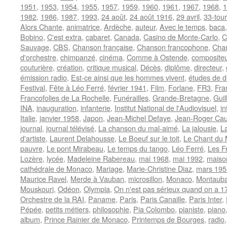
1951
,
1953
,
1954
,
1955
,
1957
,
1959
,
1960
,
1961
,
1967
,
1968
,
1
1982
,
1986
,
1987
,
1993
,
24 août
,
24 août 1916
,
29 avril
,
33-tou
Alors Chante
,
animatrice
,
Ardèche
,
auteur
,
Avec le temps
,
baca
Bobino
,
C'est extra
,
cabaret
,
Canada
,
Casino de Monte-Carlo
,
C
Sauvage
,
CBS
,
Chanson française
,
Chanson francophone
,
Char
d'orchestre
,
chimpanzé
,
cinéma
,
Comme à Ostende
,
compositeu
couturière
,
création
,
critique musical
,
Décès
,
diplôme
,
directeur
,
émission radio
,
Est-ce ainsi que les hommes vivent
,
études de dr
Festival
,
Fête à Léo Ferré
,
février 1941
,
Film
,
Forlane
,
FR3
,
Fra
Francofolies de La Rochelle
,
Funérailles
,
Grande-Bretagne
,
Guil
INA
,
inauguration
,
infanterie
,
Institut National de l'Audiovisuel
,
in
Italie
,
janvier 1958
,
Japon
,
Jean-Michel Defaye
,
Jean-Roger Ca
journal
,
journal télévisé
,
La chanson du mal-aimé
,
La jalousie
,
La
d'artiste
,
Laurent Delahousse
,
Le Boeuf sur le toit
,
Le Chant du
pauvre
,
Le pont Mirabeau
,
Le temps du tango
,
Léo Ferré
,
Les F
Lozère
,
lycée
,
Madeleine Rabereau
,
mai 1968
,
mai 1992
,
maiso
cathédrale de Monaco
,
Mariage
,
Marie-Christine Diaz
,
mars 195
Maurice Ravel
,
Merde à Vauban
,
microsillon
,
Monaco
,
Montaub
Mouskouri
,
Odéon
,
Olympia
,
On n'est pas sérieux quand on a 1
Orchestre de la RAI
,
Paname
,
Paris
,
Paris Canaille
,
Paris Inter
,
Pépée
,
petits métiers
,
philosophie
,
Pia Colombo
,
pianiste
,
piano
album
,
Prince Rainier de Monaco
,
Printemps de Bourges
,
radio