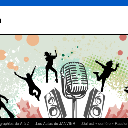
n
graphies de A à Z
.Les Actus de JANVIER
.Qui est « derrière » Passi