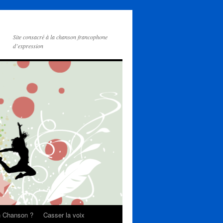
Site consacré à la chanson francophone
d’expression
on Chanson ?
Casser la voix