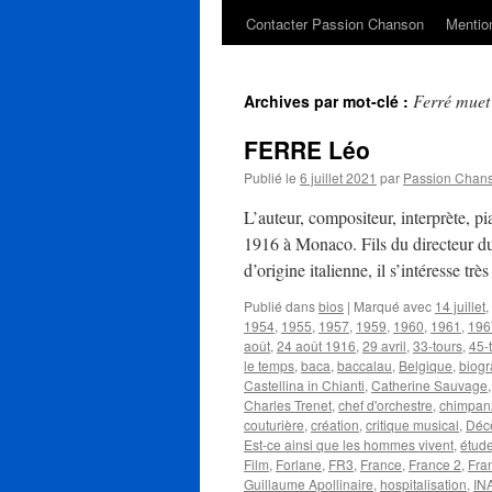
Contacter Passion Chanson
Mention
Ferré muet 
Archives par mot-clé :
FERRE Léo
Publié le
6 juillet 2021
par
Passion Chan
L’auteur, compositeur, interprète, 
1916 à Monaco. Fils du directeur d
d’origine italienne, il s’intéresse tr
Publié dans
bios
|
Marqué avec
14 juillet
,
1954
,
1955
,
1957
,
1959
,
1960
,
1961
,
196
août
,
24 août 1916
,
29 avril
,
33-tours
,
45-
le temps
,
baca
,
baccalau
,
Belgique
,
biogr
Castellina in Chianti
,
Catherine Sauvage
Charles Trenet
,
chef d'orchestre
,
chimpan
couturière
,
création
,
critique musical
,
Déc
Est-ce ainsi que les hommes vivent
,
étude
Film
,
Forlane
,
FR3
,
France
,
France 2
,
Fra
Guillaume Apollinaire
,
hospitalisation
,
IN