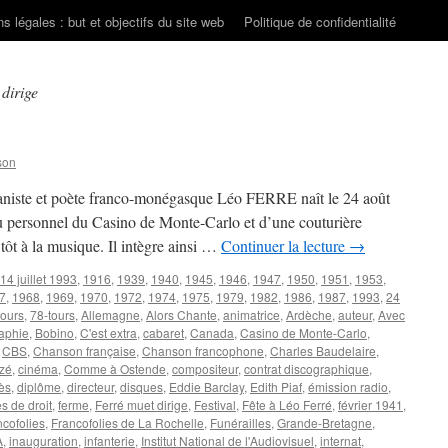
s légales : but et objectifs du site web
Politique de confidentialité
dirige
son
pianiste et poète franco-monégasque Léo FERRE naît le 24 août
u personnel du Casino de Monte-Carlo et d’une couturière
ès tôt à la musique. Il intègre ainsi …
Continuer la lecture
→
14 juillet 1993
,
1916
,
1939
,
1940
,
1945
,
1946
,
1947
,
1950
,
1951
,
1953
,
7
,
1968
,
1969
,
1970
,
1972
,
1974
,
1975
,
1979
,
1982
,
1986
,
1987
,
1993
,
24
tours
,
78-tours
,
Allemagne
,
Alors Chante
,
animatrice
,
Ardèche
,
auteur
,
Avec
aphie
,
Bobino
,
C'est extra
,
cabaret
,
Canada
,
Casino de Monte-Carlo
,
,
CBS
,
Chanson française
,
Chanson francophone
,
Charles Baudelaire
,
zé
,
cinéma
,
Comme à Ostende
,
compositeur
,
contrat discographique
,
ès
,
diplôme
,
directeur
,
disques
,
Eddie Barclay
,
Edith Piaf
,
émission radio
,
s de droit
,
ferme
,
Ferré muet dirige
,
Festival
,
Fête à Léo Ferré
,
février 1941
,
ncofolies
,
Francofolies de La Rochelle
,
Funérailles
,
Grande-Bretagne
,
A
,
inauguration
,
infanterie
,
Institut National de l'Audiovisuel
,
internat
,