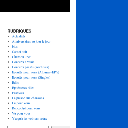
RUBRIQUES
Actualités
Anniversaires au jour le jour
bios
Carnet noir
Chanson . net
Concerts à venir
Concerts passés (Archives)
Ecoutés pour vous (Albums+EP's)
Ecoutés pour vous (Singles)
Edito
Ephémères rides
Festivals
La presse aux chansons
Lu pour vous
Rencontré pour vous
Vu pour vous
Y'a qu'à les voir sur scène