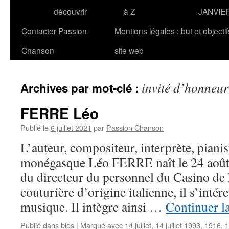
découvrir
à Z
JANVIE
Contacter Passion
Mentions légales : but et objecti
Chanson
site web
invité d’honneur
Archives par mot-clé :
FERRE Léo
Publié le
6 juillet 2021
par
Passion Chanson
L’auteur, compositeur, interprète, pianis
monégasque Léo FERRE naît le 24 août
du directeur du personnel du Casino de
couturière d’origine italienne, il s’intéres
musique. Il intègre ainsi …
Continuer l
Publié dans
bios
|
Marqué avec
14 juillet
,
14 juillet 1993
,
1916
,
1