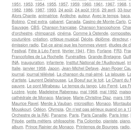
1951
,
1953
,
1954
,
1955
,
1957
,
1959
,
1960
,
1961
,
1967
,
1968
,
1
1982
,
1986
,
1987
,
1993
,
24 août
,
24 août 1916
,
29 avril
,
33-tou
Alors Chante
,
animatrice
,
Ardèche
,
auteur
,
Avec le temps
,
baca
Bobino
,
C'est extra
,
cabaret
,
Canada
,
Casino de Monte-Carlo
,
C
Sauvage
,
CBS
,
Chanson française
,
Chanson francophone
,
Char
d'orchestre
,
chimpanzé
,
cinéma
,
Comme à Ostende
,
compositeu
couturière
,
création
,
critique musical
,
Décès
,
diplôme
,
directeur
,
émission radio
,
Est-ce ainsi que les hommes vivent
,
études de dr
Festival
,
Fête à Léo Ferré
,
février 1941
,
Film
,
Forlane
,
FR3
,
Fra
Francofolies de La Rochelle
,
Funérailles
,
Grande-Bretagne
,
Guil
INA
,
inauguration
,
infanterie
,
Institut National de l'Audiovisuel
,
in
Italie
,
janvier 1958
,
Japon
,
Jean-Michel Defaye
,
Jean-Roger Ca
journal
,
journal télévisé
,
La chanson du mal-aimé
,
La jalousie
,
La
d'artiste
,
Laurent Delahousse
,
Le Boeuf sur le toit
,
Le Chant du
pauvre
,
Le pont Mirabeau
,
Le temps du tango
,
Léo Ferré
,
Les F
Lozère
,
lycée
,
Madeleine Rabereau
,
mai 1968
,
mai 1992
,
maiso
cathédrale de Monaco
,
Mariage
,
Marie-Christine Diaz
,
mars 195
Maurice Ravel
,
Merde à Vauban
,
microsillon
,
Monaco
,
Montaub
Mouskouri
,
Odéon
,
Olympia
,
On n'est pas sérieux quand on a 1
Orchestre de la RAI
,
Paname
,
Paris
,
Paris Canaille
,
Paris Inter
,
Pépée
,
petits métiers
,
philosophie
,
Pia Colombo
,
pianiste
,
piano
album
,
Prince Rainier de Monaco
,
Printemps de Bourges
,
radio