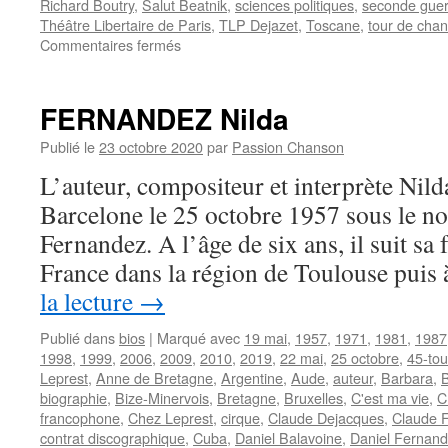
Richard Boutry
,
Salut Beatnik
,
sciences politiques
,
seconde guer
Théâtre Libertaire de Paris
,
TLP Dejazet
,
Toscane
,
tour de chan
sur
Commentaires fermés
FERRE
Léo
FERNANDEZ Nilda
Publié le
23 octobre 2020
par
Passion Chanson
L’auteur, compositeur et interprète N
Barcelone le 25 octobre 1957 sous le n
Fernandez. A l’âge de six ans, il suit sa 
France dans la région de Toulouse pui
la lecture
→
Publié dans
bios
|
Marqué avec
19 mai
,
1957
,
1971
,
1981
,
1987
1998
,
1999
,
2006
,
2009
,
2010
,
2019
,
22 mai
,
25 octobre
,
45-tou
Leprest
,
Anne de Bretagne
,
Argentine
,
Aude
,
auteur
,
Barbara
,
biographie
,
Bize-Minervois
,
Bretagne
,
Bruxelles
,
C'est ma vie
,
C
francophone
,
Chez Leprest
,
cirque
,
Claude Dejacques
,
Claude F
contrat discographique
,
Cuba
,
Daniel Balavoine
,
Daniel Fernan