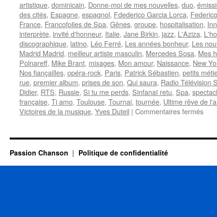
artistique
,
dominicain
,
Donne-moi de mes nouvelles
,
duo
,
émissi
des cités
,
Espagne
,
espagnol
,
Fdederico Garcia Lorca
,
Federico
France
,
Francofolies de Spa
,
Gênes
,
groupe
,
hospitalisation
,
In
interprète
,
invité d'honneur
,
Italie
,
Jane Birkin
,
jazz
,
L'Aziza
,
L'h
discographique
,
latino
,
Léo Ferré
,
Les années bonheur
,
Les nou
Madrid Madrid
,
meilleur artiste masculin
,
Mercedes Sosa
,
Mes 
Polnareff
,
Mike Brant
,
mixages
,
Mon amour
,
Naissance
,
New Yo
Nos fiançailles
,
opéra-rock
,
Paris
,
Patrick Sébastien
,
petits méti
rue
,
premier album
,
prises de son
,
Qui saura
,
Radio Télévision 
Didier
,
RTS
,
Russie
,
Si tu me perds
,
Sinfanaï retu
,
Spa
,
spectac
française
,
Ti amo
,
Toulouse
,
Tournai
,
tournée
,
Ultime rêve de l'
sur
Victoires de la musique
,
Yves Duteil
|
Commentaires fermés
FE
Nild
Passion Chanson
Politique de confidentialité