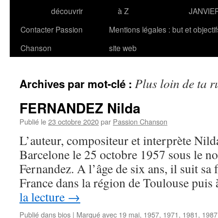
découvrir
à Z
JANVIE
Contacter Passion
Mentions légales : but et objecti
Chanson
site web
Plus loin de ta r
Archives par mot-clé :
FERNANDEZ Nilda
Publié le
23 octobre 2020
par
Passion Chanson
L’auteur, compositeur et interprète N
Barcelone le 25 octobre 1957 sous le n
Fernandez. A l’âge de six ans, il suit sa 
France dans la région de Toulouse pui
la lecture
→
Publié dans
bios
|
Marqué avec
19 mai
,
1957
,
1971
,
1981
,
1987