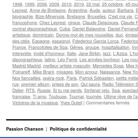
1998
,
1999
,
2006
,
2009
,
2010
,
2019
,
22 mai
,
25 octobre
,
45-tou
Leprest
,
Anne de Bretagne
,
Argentine
,
Aude
,
auteur
,
Barbara
,
biographie
,
Bize-Minervois
,
Bretagne
,
Bruxelles
,
C'est ma vie
,
C
francophone
,
Chez Leprest
,
cirque
,
Claude Dejacques
,
Claude F
contrat discographique
,
Cuba
,
Daniel Balavoine
,
Daniel Fernan
artistique
,
dominicain
,
Donne-moi de mes nouvelles
,
duo
,
émissi
des cités
,
Espagne
,
espagnol
,
Fdederico Garcia Lorca
,
Federico
France
,
Francofolies de Spa
,
Gênes
,
groupe
,
hospitalisation
,
In
interprète
,
invité d'honneur
,
Italie
,
Jane Birkin
,
jazz
,
L'Aziza
,
L'h
discographique
,
latino
,
Léo Ferré
,
Les années bonheur
,
Les nou
Madrid Madrid
,
meilleur artiste masculin
,
Mercedes Sosa
,
Mes 
Polnareff
,
Mike Brant
,
mixages
,
Mon amour
,
Naissance
,
New Yo
Nos fiançailles
,
opéra-rock
,
Paris
,
Patrick Sébastien
,
petits méti
rue
,
premier album
,
prises de son
,
Qui saura
,
Radio Télévision 
Didier
,
RTS
,
Russie
,
Si tu me perds
,
Sinfanaï retu
,
Spa
,
spectac
française
,
Ti amo
,
Toulouse
,
Tournai
,
tournée
,
Ultime rêve de l'
sur
Victoires de la musique
,
Yves Duteil
|
Commentaires fermés
FE
Nild
Passion Chanson
Politique de confidentialité