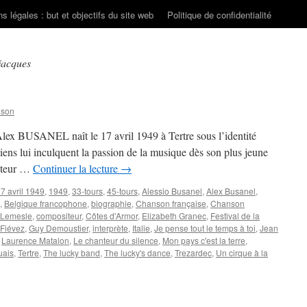
s légales : but et objectifs du site web
Politique de confidentialité
jacques
nson
Alex BUSANEL naît le 17 avril 1949 à Tertre sous l’identité
iens lui inculquent la passion de la musique dès son plus jeune
anteur …
Continuer la lecture
→
7 avril 1949
,
1949
,
33-tours
,
45-tours
,
Alessio Busanel
,
Alex Busanel
,
,
Belgique francophone
,
biographie
,
Chanson française
,
Chanson
 Lemesle
,
compositeur
,
Côtes d'Armor
,
Elizabeth Granec
,
Festival de la
 Fiévez
,
Guy Demoustier
,
interprète
,
Italie
,
Je pense tout le temps à toi
,
Jean
,
Laurence Matalon
,
Le chanteur du silence
,
Mon pays c'est la terre
,
uais
,
Tertre
,
The lucky band
,
The lucky's dance
,
Trezardec
,
Un cirque à la
SANEL
x