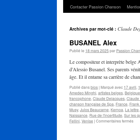
Contacter Passion Chanson
Mention
Claude De
Archives par mot-clé :
BUSANEL Alex
Publié le
18 mars 2025
par
Passion Cha
Le compositeur et interprète belge 
d’Alessio Busanel. Ses parents vénit
âge. Et il entame sa carrière de ch
Publié dans
bios
|
Marqué avec
17 avril
,
1
Amedeo Minghi
,
artistes belges
,
Belgique
francophone
,
Claude Dejacques
,
Claude
chanson française de Spa
,
France
,
Frank
Musy
,
Julos Beaucarne
,
Kernoa
,
La lettre
Naissance
,
Rue de l'incertitude
,
Sur les q
sur
Fellini
,
Venise
|
Commentaires fermés
BU
Ale