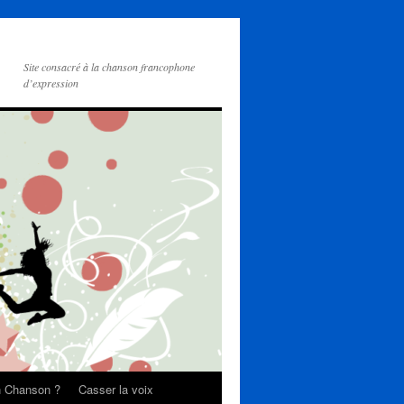
Site consacré à la chanson francophone
d’expression
on Chanson ?
Casser la voix