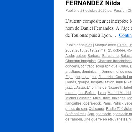
FERNANDEZ Nilda
Publié le
23 octobre 2020
par
Passion C
L’auteur, compositeur et interprèt
nom de Daniel Fernandez. A l’âge de 
de Toulouse puis à Lyon. …
Contin
Publié dans
bios
|
Marqué avec
19 mai
,
1
2009
,
2010
,
2019
,
22 mai
,
25 octobre
,
45-
Aude
,
auteur
,
Barbara
,
Barcelone
,
Batacl
Chanson française
,
Chanson francophon
concerts
,
contrat discographique
,
Cuba
,
D
artistique
,
dominicain
,
Donne-moi de mes
Espagne
,
espagnol
,
Fdederico Garcia Lo
Gênes
,
groupe
,
hospitalisation
,
Innu Nik
jazz
,
L'Aziza
,
L'homme de Nazareth
,
labe
monde
,
Les Reflets
,
Lyon
,
Madrid Madrid
Michel Polnareff
,
Mike Brant
,
mixages
,
Mo
fiançailles
,
opéra-rock
,
Paris
,
Patrick Séb
prises de son
,
Qui saura
,
Radio Télévisio
Sinfanaï retu
,
Spa
,
spectacle
,
spectacle m
de l'amour
,
Une guerre en été
,
variétés
,
V