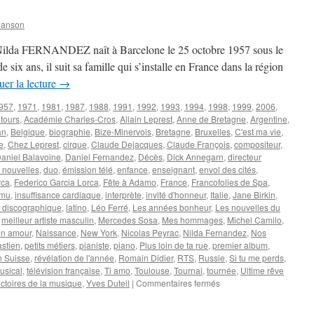
hanson
e Nilda FERNANDEZ naît à Barcelone le 25 octobre 1957 sous le
six ans, il suit sa famille qui s’installe en France dans la région
uer la lecture
→
957
,
1971
,
1981
,
1987
,
1988
,
1991
,
1992
,
1993
,
1994
,
1998
,
1999
,
2006
,
tours
,
Académie Charles-Cros
,
Allain Leprest
,
Anne de Bretagne
,
Argentine
,
an
,
Belgique
,
biographie
,
Bize-Minervois
,
Bretagne
,
Bruxelles
,
C'est ma vie
,
e
,
Chez Leprest
,
cirque
,
Claude Dejacques
,
Claude François
,
compositeur
,
aniel Balavoine
,
Daniel Fernandez
,
Décès
,
Dick Annegarn
,
directeur
 nouvelles
,
duo
,
émission télé
,
enfance
,
enseignant
,
envol des cités
,
rca
,
Federico Garcia Lorca
,
Fête à Adamo
,
France
,
Francofolies de Spa
,
amu
,
insuffisance cardiaque
,
interprète
,
invité d'honneur
,
Italie
,
Jane Birkin
,
l discographique
,
latino
,
Léo Ferré
,
Les années bonheur
,
Les nouvelles du
,
meilleur artiste masculin
,
Mercedes Sosa
,
Mes hommages
,
Michel Camilo
,
n amour
,
Naissance
,
New York
,
Nicolas Peyrac
,
Nilda Fernandez
,
Nos
astien
,
petits métiers
,
pianiste
,
piano
,
Plus loin de ta rue
,
premier album
,
n Suisse
,
révélation de l'année
,
Romain Didier
,
RTS
,
Russie
,
Si tu me perds
,
usical
,
télévision française
,
Ti amo
,
Toulouse
,
Tournai
,
tournée
,
Ultime rêve
sur
ictoires de la musique
,
Yves Duteil
|
Commentaires fermés
FERNANDEZ
Nilda