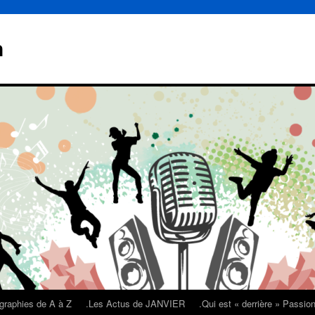
n
graphies de A à Z
.Les Actus de JANVIER
.Qui est « derrière » Passi