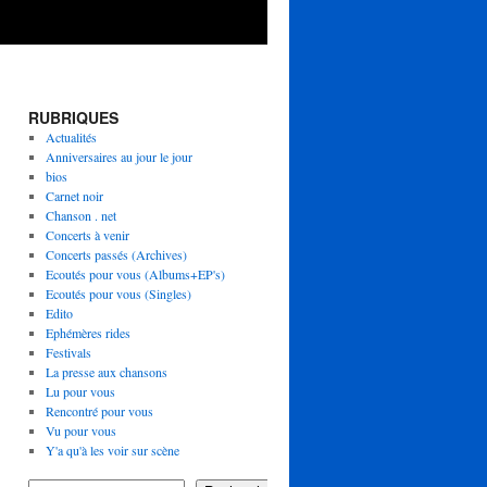
RUBRIQUES
Actualités
Anniversaires au jour le jour
bios
Carnet noir
Chanson . net
Concerts à venir
Concerts passés (Archives)
Ecoutés pour vous (Albums+EP's)
Ecoutés pour vous (Singles)
Edito
Ephémères rides
Festivals
La presse aux chansons
Lu pour vous
Rencontré pour vous
Vu pour vous
Y'a qu'à les voir sur scène