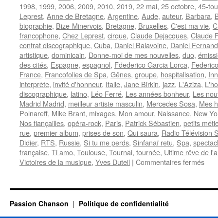
1998
,
1999
,
2006
,
2009
,
2010
,
2019
,
22 mai
,
25 octobre
,
45-tou
Leprest
,
Anne de Bretagne
,
Argentine
,
Aude
,
auteur
,
Barbara
,
biographie
,
Bize-Minervois
,
Bretagne
,
Bruxelles
,
C'est ma vie
,
C
francophone
,
Chez Leprest
,
cirque
,
Claude Dejacques
,
Claude F
contrat discographique
,
Cuba
,
Daniel Balavoine
,
Daniel Fernan
artistique
,
dominicain
,
Donne-moi de mes nouvelles
,
duo
,
émissi
des cités
,
Espagne
,
espagnol
,
Fdederico Garcia Lorca
,
Federico
France
,
Francofolies de Spa
,
Gênes
,
groupe
,
hospitalisation
,
In
interprète
,
invité d'honneur
,
Italie
,
Jane Birkin
,
jazz
,
L'Aziza
,
L'h
discographique
,
latino
,
Léo Ferré
,
Les années bonheur
,
Les nou
Madrid Madrid
,
meilleur artiste masculin
,
Mercedes Sosa
,
Mes 
Polnareff
,
Mike Brant
,
mixages
,
Mon amour
,
Naissance
,
New Yo
Nos fiançailles
,
opéra-rock
,
Paris
,
Patrick Sébastien
,
petits méti
rue
,
premier album
,
prises de son
,
Qui saura
,
Radio Télévision 
Didier
,
RTS
,
Russie
,
Si tu me perds
,
Sinfanaï retu
,
Spa
,
spectac
française
,
Ti amo
,
Toulouse
,
Tournai
,
tournée
,
Ultime rêve de l'
sur
Victoires de la musique
,
Yves Duteil
|
Commentaires fermés
FE
Nild
Passion Chanson
Politique de confidentialité