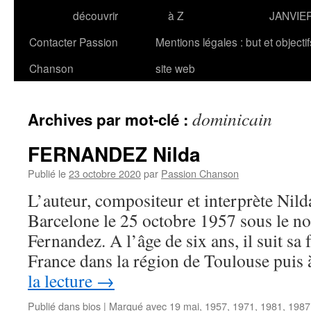
découvrir
à Z
JANVIE
Contacter Passion
Mentions légales : but et objecti
Chanson
site web
dominicain
Archives par mot-clé :
FERNANDEZ Nilda
Publié le
23 octobre 2020
par
Passion Chanson
L’auteur, compositeur et interprète N
Barcelone le 25 octobre 1957 sous le n
Fernandez. A l’âge de six ans, il suit sa 
France dans la région de Toulouse pui
la lecture
→
Publié dans
bios
|
Marqué avec
19 mai
,
1957
,
1971
,
1981
,
1987