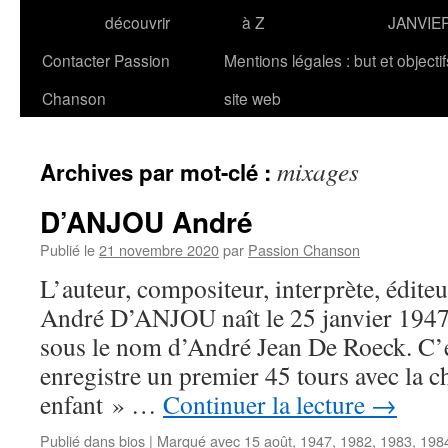
découvrir
à Z
JANVIE
Contacter Passion
Mentions légales : but et objecti
Chanson
site web
mixages
Archives par mot-clé :
D’ANJOU André
Publié le
21 novembre 2020
par
Passion Chanson
L’auteur, compositeur, interprète, édite
André D’ANJOU naît le 25 janvier 1947 
sous le nom d’André Jean De Roeck. C’es
enregistre un premier 45 tours avec la c
enfant » …
Continuer la lecture
→
Publié dans
bios
|
Marqué avec
15 août
,
1947
,
1982
,
1983
,
198