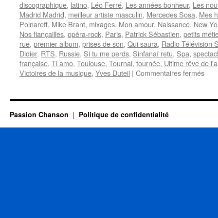
discographique
,
latino
,
Léo Ferré
,
Les années bonheur
,
Les nou
Madrid Madrid
,
meilleur artiste masculin
,
Mercedes Sosa
,
Mes 
Polnareff
,
Mike Brant
,
mixages
,
Mon amour
,
Naissance
,
New Yo
Nos fiançailles
,
opéra-rock
,
Paris
,
Patrick Sébastien
,
petits méti
rue
,
premier album
,
prises de son
,
Qui saura
,
Radio Télévision 
Didier
,
RTS
,
Russie
,
Si tu me perds
,
Sinfanaï retu
,
Spa
,
spectac
française
,
Ti amo
,
Toulouse
,
Tournai
,
tournée
,
Ultime rêve de l'
sur
Victoires de la musique
,
Yves Duteil
|
Commentaires fermés
FE
Nild
Passion Chanson
Politique de confidentialité