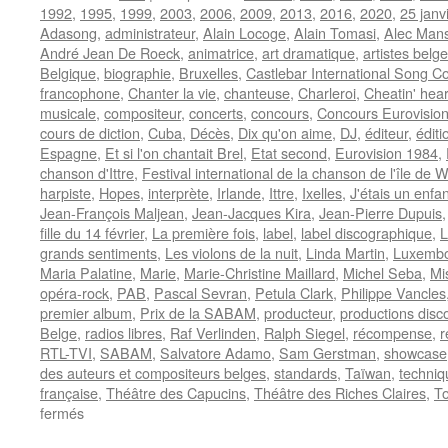
1992
,
1995
,
1999
,
2003
,
2006
,
2009
,
2013
,
2016
,
2020
,
25 janv
Adasong
,
administrateur
,
Alain Locoge
,
Alain Tomasi
,
Alec Man
André Jean De Roeck
,
animatrice
,
art dramatique
,
artistes belg
Belgique
,
biographie
,
Bruxelles
,
Castlebar International Song C
francophone
,
Chanter la vie
,
chanteuse
,
Charleroi
,
Cheatin' hear
musicale
,
compositeur
,
concerts
,
concours
,
Concours Eurovisio
cours de diction
,
Cuba
,
Décès
,
Dix qu'on aime
,
DJ
,
éditeur
,
édit
Espagne
,
Et si l'on chantait Brel
,
Etat second
,
Eurovision 1984
,
chanson d'Ittre
,
Festival international de la chanson de l'île de W
harpiste
,
Hopes
,
interprète
,
Irlande
,
Ittre
,
Ixelles
,
J'étais un enfan
Jean-François Maljean
,
Jean-Jacques Kira
,
Jean-Pierre Dupuis
fille du 14 février
,
La première fois
,
label
,
label discographique
,
L
grands sentiments
,
Les violons de la nuit
,
Linda Martin
,
Luxemb
Maria Palatine
,
Marie
,
Marie-Christine Maillard
,
Michel Seba
,
Mi
opéra-rock
,
PAB
,
Pascal Sevran
,
Petula Clark
,
Philippe Vancles
premier album
,
Prix de la SABAM
,
producteur
,
productions disc
Belge
,
radios libres
,
Raf Verlinden
,
Ralph Siegel
,
récompense
,
r
RTL-TVI
,
SABAM
,
Salvatore Adamo
,
Sam Gerstman
,
showcase
des auteurs et compositeurs belges
,
standards
,
Taïwan
,
techniq
française
,
Théâtre des Capucins
,
Théâtre des Riches Claires
,
To
sur
fermés
D’ANJOU