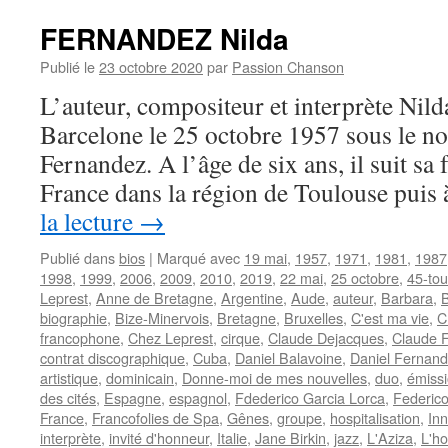
André
FERNANDEZ Nilda
Publié le
23 octobre 2020
par
Passion Chanson
L’auteur, compositeur et interprète N
Barcelone le 25 octobre 1957 sous le n
Fernandez. A l’âge de six ans, il suit sa 
France dans la région de Toulouse pui
la lecture
→
Publié dans
bios
|
Marqué avec
19 mai
,
1957
,
1971
,
1981
,
1987
1998
,
1999
,
2006
,
2009
,
2010
,
2019
,
22 mai
,
25 octobre
,
45-tou
Leprest
,
Anne de Bretagne
,
Argentine
,
Aude
,
auteur
,
Barbara
,
biographie
,
Bize-Minervois
,
Bretagne
,
Bruxelles
,
C'est ma vie
,
C
francophone
,
Chez Leprest
,
cirque
,
Claude Dejacques
,
Claude F
contrat discographique
,
Cuba
,
Daniel Balavoine
,
Daniel Fernan
artistique
,
dominicain
,
Donne-moi de mes nouvelles
,
duo
,
émissi
des cités
,
Espagne
,
espagnol
,
Fdederico Garcia Lorca
,
Federico
France
,
Francofolies de Spa
,
Gênes
,
groupe
,
hospitalisation
,
In
interprète
,
invité d'honneur
,
Italie
,
Jane Birkin
,
jazz
,
L'Aziza
,
L'h