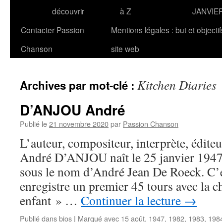
découvrir
à Z
JANVIE
Contacter Passion
Mentions légales : but et objecti
Chanson
site web
Kitchen Diaries
Archives par mot-clé :
D’ANJOU André
Publié le
21 novembre 2020
par
Passion Chanson
L’auteur, compositeur, interprète, édite
André D’ANJOU naît le 25 janvier 1947 
sous le nom d’André Jean De Roeck. C’es
enregistre un premier 45 tours avec la c
enfant » …
Continuer la lecture
→
Publié dans
bios
|
Marqué avec
15 août
,
1947
,
1982
,
1983
,
198