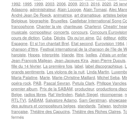
1992
,
1995
,
1999
,
2003
,
2006
,
2009
,
2013
,
2016
,
2020
,
25 janv
Adasong
,
administrateur
,
Alain Locoge
,
Alain Tomasi
,
Alec Man
André Jean De Roeck
,
animatrice
,
art dramatique
,
artistes belg
Belgique
,
biographie
,
Bruxelles
,
Castlebar International Song C
francophone
,
Chanter la vie
,
chanteuse
,
Charleroi
,
Cheatin' hear
musicale
,
compositeur
,
concerts
,
concours
,
Concours Eurovisio
cours de diction
,
Cuba
,
Décès
,
Dix qu'on aime
,
DJ
,
éditeur
,
édit
Espagne
,
Et si l'on chantait Brel
,
Etat second
,
Eurovision 1984
,
chanson d'Ittre
,
Festival international de la chanson de l'île de W
harpiste
,
Hopes
,
interprète
,
Irlande
,
Ittre
,
Ixelles
,
J'étais un enfan
Jean-François Maljean
,
Jean-Jacques Kira
,
Jean-Pierre Dupuis
fille du 14 février
,
La première fois
,
label
,
label discographique
,
L
grands sentiments
,
Les violons de la nuit
,
Linda Martin
,
Luxemb
Maria Palatine
,
Marie
,
Marie-Christine Maillard
,
Michel Seba
,
Mi
opéra-rock
,
PAB
,
Pascal Sevran
,
Petula Clark
,
Philippe Vancles
premier album
,
Prix de la SABAM
,
producteur
,
productions disc
Belge
,
radios libres
,
Raf Verlinden
,
Ralph Siegel
,
récompense
,
r
RTL-TVI
,
SABAM
,
Salvatore Adamo
,
Sam Gerstman
,
showcase
des auteurs et compositeurs belges
,
standards
,
Taïwan
,
techniq
française
,
Théâtre des Capucins
,
Théâtre des Riches Claires
,
To
sur
fermés
D’ANJOU