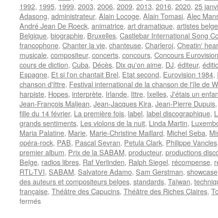
1992
,
1995
,
1999
,
2003
,
2006
,
2009
,
2013
,
2016
,
2020
,
25 janv
Adasong
,
administrateur
,
Alain Locoge
,
Alain Tomasi
,
Alec Man
André Jean De Roeck
,
animatrice
,
art dramatique
,
artistes belg
Belgique
,
biographie
,
Bruxelles
,
Castlebar International Song C
francophone
,
Chanter la vie
,
chanteuse
,
Charleroi
,
Cheatin' hear
musicale
,
compositeur
,
concerts
,
concours
,
Concours Eurovisio
cours de diction
,
Cuba
,
Décès
,
Dix qu'on aime
,
DJ
,
éditeur
,
édit
Espagne
,
Et si l'on chantait Brel
,
Etat second
,
Eurovision 1984
,
chanson d'Ittre
,
Festival international de la chanson de l'île de W
harpiste
,
Hopes
,
interprète
,
Irlande
,
Ittre
,
Ixelles
,
J'étais un enfan
Jean-François Maljean
,
Jean-Jacques Kira
,
Jean-Pierre Dupuis
fille du 14 février
,
La première fois
,
label
,
label discographique
,
L
grands sentiments
,
Les violons de la nuit
,
Linda Martin
,
Luxemb
Maria Palatine
,
Marie
,
Marie-Christine Maillard
,
Michel Seba
,
Mi
opéra-rock
,
PAB
,
Pascal Sevran
,
Petula Clark
,
Philippe Vancles
premier album
,
Prix de la SABAM
,
producteur
,
productions disc
Belge
,
radios libres
,
Raf Verlinden
,
Ralph Siegel
,
récompense
,
r
RTL-TVI
,
SABAM
,
Salvatore Adamo
,
Sam Gerstman
,
showcase
des auteurs et compositeurs belges
,
standards
,
Taïwan
,
techniq
française
,
Théâtre des Capucins
,
Théâtre des Riches Claires
,
To
sur
fermés
D’ANJOU