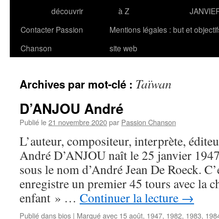
découvrir
à Z
JANVIE
Contacter Passion
Mentions légales : but et objecti
Chanson
site web
Taïwan
Archives par mot-clé :
D’ANJOU André
Publié le
21 novembre 2020
par
Passion Chanson
L’auteur, compositeur, interprète, édite
André D’ANJOU naît le 25 janvier 1947 
sous le nom d’André Jean De Roeck. C’es
enregistre un premier 45 tours avec la c
enfant » …
Continuer la lecture
→
Publié dans
bios
|
Marqué avec
15 août
,
1947
,
1982
,
1983
,
198