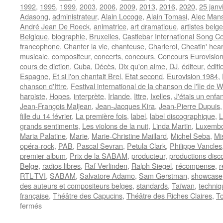
1992
,
1995
,
1999
,
2003
,
2006
,
2009
,
2013
,
2016
,
2020
,
25 janv
Adasong
,
administrateur
,
Alain Locoge
,
Alain Tomasi
,
Alec Man
André Jean De Roeck
,
animatrice
,
art dramatique
,
artistes belg
Belgique
,
biographie
,
Bruxelles
,
Castlebar International Song C
francophone
,
Chanter la vie
,
chanteuse
,
Charleroi
,
Cheatin' hear
musicale
,
compositeur
,
concerts
,
concours
,
Concours Eurovisio
cours de diction
,
Cuba
,
Décès
,
Dix qu'on aime
,
DJ
,
éditeur
,
édit
Espagne
,
Et si l'on chantait Brel
,
Etat second
,
Eurovision 1984
,
chanson d'Ittre
,
Festival international de la chanson de l'île de W
harpiste
,
Hopes
,
interprète
,
Irlande
,
Ittre
,
Ixelles
,
J'étais un enfan
Jean-François Maljean
,
Jean-Jacques Kira
,
Jean-Pierre Dupuis
fille du 14 février
,
La première fois
,
label
,
label discographique
,
L
grands sentiments
,
Les violons de la nuit
,
Linda Martin
,
Luxemb
Maria Palatine
,
Marie
,
Marie-Christine Maillard
,
Michel Seba
,
Mi
opéra-rock
,
PAB
,
Pascal Sevran
,
Petula Clark
,
Philippe Vancles
premier album
,
Prix de la SABAM
,
producteur
,
productions disc
Belge
,
radios libres
,
Raf Verlinden
,
Ralph Siegel
,
récompense
,
r
RTL-TVI
,
SABAM
,
Salvatore Adamo
,
Sam Gerstman
,
showcase
des auteurs et compositeurs belges
,
standards
,
Taïwan
,
techniq
française
,
Théâtre des Capucins
,
Théâtre des Riches Claires
,
To
sur
fermés
D’ANJOU