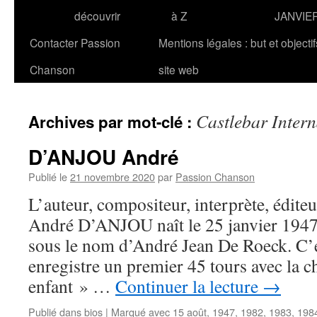
découvrir
à Z
JANVIE
Contacter Passion
Mentions légales : but et objecti
Chanson
site web
Castlebar Inter
Archives par mot-clé :
D’ANJOU André
Publié le
21 novembre 2020
par
Passion Chanson
L’auteur, compositeur, interprète, édite
André D’ANJOU naît le 25 janvier 1947 
sous le nom d’André Jean De Roeck. C’es
enregistre un premier 45 tours avec la c
enfant » …
Continuer la lecture
→
Publié dans
bios
|
Marqué avec
15 août
,
1947
,
1982
,
1983
,
198