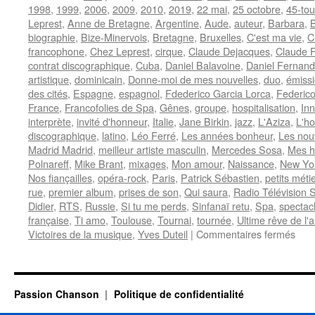
1998
,
1999
,
2006
,
2009
,
2010
,
2019
,
22 mai
,
25 octobre
,
45-tou
Leprest
,
Anne de Bretagne
,
Argentine
,
Aude
,
auteur
,
Barbara
,
biographie
,
Bize-Minervois
,
Bretagne
,
Bruxelles
,
C'est ma vie
,
C
francophone
,
Chez Leprest
,
cirque
,
Claude Dejacques
,
Claude F
contrat discographique
,
Cuba
,
Daniel Balavoine
,
Daniel Fernan
artistique
,
dominicain
,
Donne-moi de mes nouvelles
,
duo
,
émissi
des cités
,
Espagne
,
espagnol
,
Fdederico Garcia Lorca
,
Federico
France
,
Francofolies de Spa
,
Gênes
,
groupe
,
hospitalisation
,
In
interprète
,
invité d'honneur
,
Italie
,
Jane Birkin
,
jazz
,
L'Aziza
,
L'h
discographique
,
latino
,
Léo Ferré
,
Les années bonheur
,
Les nou
Madrid Madrid
,
meilleur artiste masculin
,
Mercedes Sosa
,
Mes 
Polnareff
,
Mike Brant
,
mixages
,
Mon amour
,
Naissance
,
New Yo
Nos fiançailles
,
opéra-rock
,
Paris
,
Patrick Sébastien
,
petits méti
rue
,
premier album
,
prises de son
,
Qui saura
,
Radio Télévision 
Didier
,
RTS
,
Russie
,
Si tu me perds
,
Sinfanaï retu
,
Spa
,
spectac
française
,
Ti amo
,
Toulouse
,
Tournai
,
tournée
,
Ultime rêve de l'
sur
Victoires de la musique
,
Yves Duteil
|
Commentaires fermés
FE
Nild
Passion Chanson
Politique de confidentialité