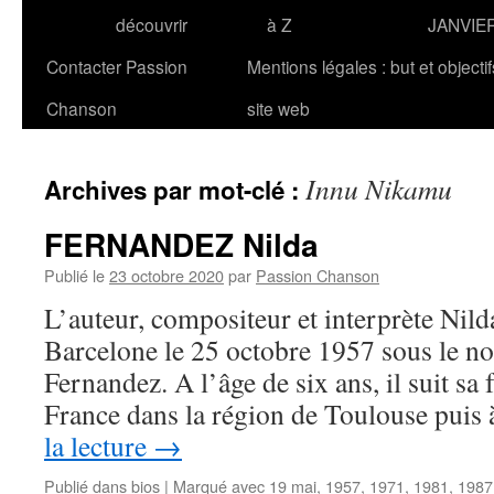
découvrir
à Z
JANVIE
Contacter Passion
Mentions légales : but et objecti
Chanson
site web
Innu Nikamu
Archives par mot-clé :
FERNANDEZ Nilda
Publié le
23 octobre 2020
par
Passion Chanson
L’auteur, compositeur et interprète N
Barcelone le 25 octobre 1957 sous le n
Fernandez. A l’âge de six ans, il suit sa 
France dans la région de Toulouse pui
la lecture
→
Publié dans
bios
|
Marqué avec
19 mai
,
1957
,
1971
,
1981
,
1987