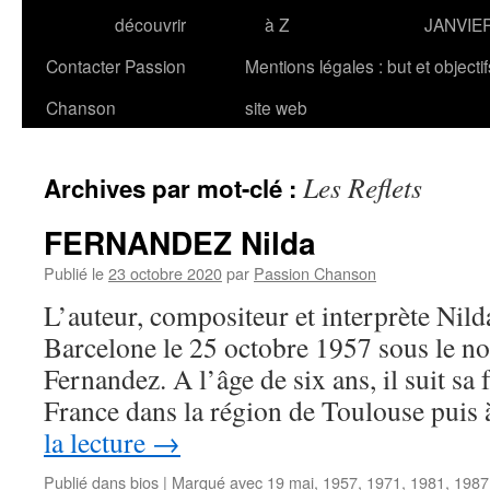
découvrir
à Z
JANVIE
Contacter Passion
Mentions légales : but et objecti
Chanson
site web
Les Reflets
Archives par mot-clé :
FERNANDEZ Nilda
Publié le
23 octobre 2020
par
Passion Chanson
L’auteur, compositeur et interprète N
Barcelone le 25 octobre 1957 sous le n
Fernandez. A l’âge de six ans, il suit sa 
France dans la région de Toulouse pui
la lecture
→
Publié dans
bios
|
Marqué avec
19 mai
,
1957
,
1971
,
1981
,
1987