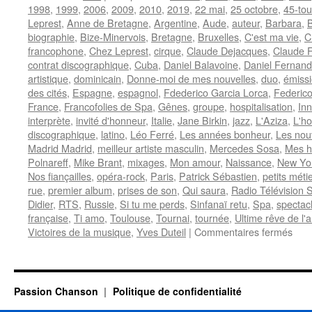
1998
,
1999
,
2006
,
2009
,
2010
,
2019
,
22 mai
,
25 octobre
,
45-tou
Leprest
,
Anne de Bretagne
,
Argentine
,
Aude
,
auteur
,
Barbara
,
biographie
,
Bize-Minervois
,
Bretagne
,
Bruxelles
,
C'est ma vie
,
C
francophone
,
Chez Leprest
,
cirque
,
Claude Dejacques
,
Claude F
contrat discographique
,
Cuba
,
Daniel Balavoine
,
Daniel Fernan
artistique
,
dominicain
,
Donne-moi de mes nouvelles
,
duo
,
émissi
des cités
,
Espagne
,
espagnol
,
Fdederico Garcia Lorca
,
Federico
France
,
Francofolies de Spa
,
Gênes
,
groupe
,
hospitalisation
,
In
interprète
,
invité d'honneur
,
Italie
,
Jane Birkin
,
jazz
,
L'Aziza
,
L'h
discographique
,
latino
,
Léo Ferré
,
Les années bonheur
,
Les nou
Madrid Madrid
,
meilleur artiste masculin
,
Mercedes Sosa
,
Mes 
Polnareff
,
Mike Brant
,
mixages
,
Mon amour
,
Naissance
,
New Yo
Nos fiançailles
,
opéra-rock
,
Paris
,
Patrick Sébastien
,
petits méti
rue
,
premier album
,
prises de son
,
Qui saura
,
Radio Télévision 
Didier
,
RTS
,
Russie
,
Si tu me perds
,
Sinfanaï retu
,
Spa
,
spectac
française
,
Ti amo
,
Toulouse
,
Tournai
,
tournée
,
Ultime rêve de l'
sur
Victoires de la musique
,
Yves Duteil
|
Commentaires fermés
FE
Nild
Passion Chanson
Politique de confidentialité