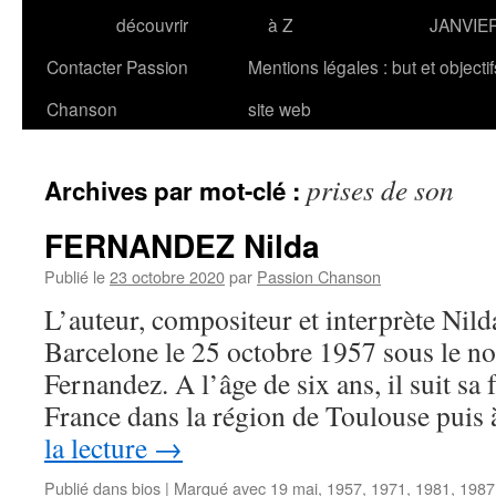
découvrir
à Z
JANVIE
Contacter Passion
Mentions légales : but et objecti
Chanson
site web
prises de son
Archives par mot-clé :
FERNANDEZ Nilda
Publié le
23 octobre 2020
par
Passion Chanson
L’auteur, compositeur et interprète N
Barcelone le 25 octobre 1957 sous le n
Fernandez. A l’âge de six ans, il suit sa 
France dans la région de Toulouse pui
la lecture
→
Publié dans
bios
|
Marqué avec
19 mai
,
1957
,
1971
,
1981
,
1987