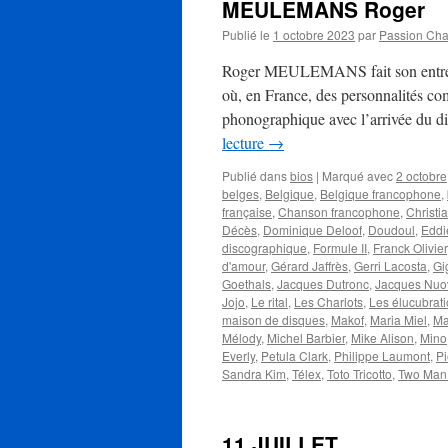
MEULEMANS Roger
Publié le
1 octobre 2023
par
Passion Ch
Roger MEULEMANS fait son entrée d
où, en France, des personnalités co
phonographique avec l’arrivée du di
lecture
→
Publié dans
bios
|
Marqué avec
2 octobre
belges
,
Belgique
,
Belgique francophone
,
française
,
Chanson francophone
,
Christi
Décès
,
Dominique Deloof
,
Doudoul
,
Eddi
discographique
,
Formule II
,
Franck Olivier
d'amour
,
Gérard Jaffrès
,
Gerri Lacosta
,
Gi
Goethals
,
Jacques Dutronc
,
Jacques Nuo
Jojo
,
Le rital
,
Les Charlots
,
Les élucubrat
maison de disques
,
Makof
,
Maria Miel
,
Ma
Mélody
,
Michel Barbier
,
Mike Alison
,
Mino
Everly
,
Petula Clark
,
Philippe Laumont
,
Pi
Sandra Kim
,
Télex
,
Toto Tricotto
,
Two Man
11 JUILLET