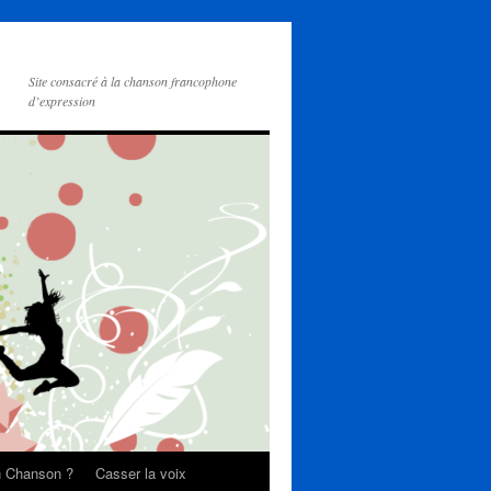
Site consacré à la chanson francophone
d’expression
on Chanson ?
Casser la voix