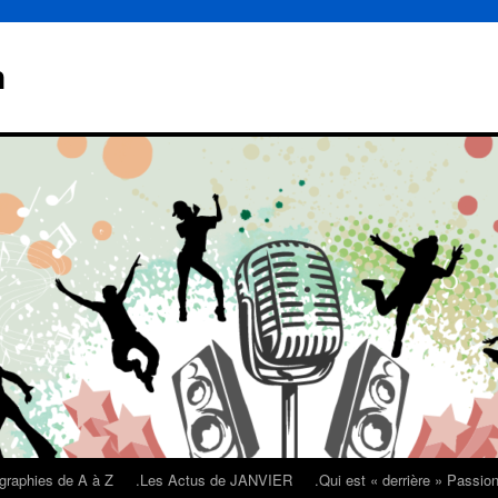
n
graphies de A à Z
.Les Actus de JANVIER
.Qui est « derrière » Passi