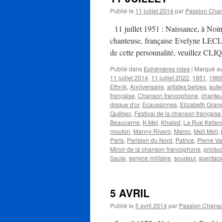
Publié le
11 juillet 2014
par
Passion Cha
11 juillet 1951 : Naissance, à Nointe
chanteuse, française Evelyne LECLE
de cette personnalité, veuillez CL
Publié dans
Ephémères rides
|
Marqué a
11 juillet 2014
,
11 juillet 2022
,
1951
,
196
Ethnik
,
Anniversaire
,
artistes belges
,
aute
française
,
Chanson francophone
,
chanteu
disque d'or
,
Ecaussinnes
,
Elizabeth Gran
Québec
,
Festival de la chanson français
Beaucarne
,
K-Mel
,
Khaled
,
La Rue Ketan
mouton
,
Manny Rivero
,
Maroc
,
Meli Meli
,
Paris
,
Parisien du Nord
,
Patrice
,
Pierre V
Miroir de la chanson francophone
,
produc
Saule
,
service militaire
,
soudeur
,
spectacl
5 AVRIL
Publié le
5 avril 2014
par
Passion Chans