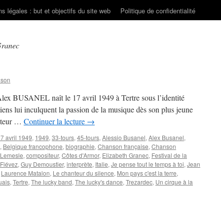
s légales : but et objectifs du site web
Politique de confidentialité
Granec
nson
Alex BUSANEL naît le 17 avril 1949 à Tertre sous l’identité
iens lui inculquent la passion de la musique dès son plus jeune
anteur …
Continuer la lecture
→
7 avril 1949
,
1949
,
33-tours
,
45-tours
,
Alessio Busanel
,
Alex Busanel
,
,
Belgique francophone
,
biographie
,
Chanson française
,
Chanson
 Lemesle
,
compositeur
,
Côtes d'Armor
,
Elizabeth Granec
,
Festival de la
 Fiévez
,
Guy Demoustier
,
interprète
,
Italie
,
Je pense tout le temps à toi
,
Jean
,
Laurence Matalon
,
Le chanteur du silence
,
Mon pays c'est la terre
,
uais
,
Tertre
,
The lucky band
,
The lucky's dance
,
Trezardec
,
Un cirque à la
SANEL
x