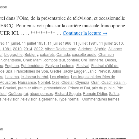
nson
l dans l’Oise, de la présentatrice de télévision, et occasionnelle
RCQ. Pour en savoir plus sur la carrière musicale francophone
IQUER ICI. . . . . ********** …
Continuer la lecture
→
vec
11 juillet
,
11 juillet 1951
,
11 juillet 1966
,
11 juillet 1981
,
11 juillet 2010
,
6
,
1981
,
2010
,
2014
,
2022
,
Albert Delchambre
,
Aldebert
,
Algérie
,
Alliance
ur
,
biographie
,
Bobigny
,
cabarets
,
Canada
,
cassette audio
,
Chanson
r
,
chanteuse
,
Cheb Mami
,
compositeur
,
conteur
,
Cré Tonnerre
,
Décès
,
ec
,
Enghien
,
Ephémérides
,
Evelyne Leclercq
,
Festival
,
Festival d'été de
e de Spa
,
Francofolies de Spa
,
Giedré
,
Jacky Lagger
,
Janic Prévost
,
Julos
ou
,
Lasemo
,
le Jaseur boréal
,
Les cigales
,
Les loups ont des têtes de
Mouscron
,
Naissance
,
Nointel
,
Oise
,
Oldelaf
,
Olympia
,
Oran
,
Ouach etsalini
,
an Braekel
,
premier album
,
présentatrice
,
Prince of Raï
,
prix du public
,
Prix
teur
,
Québec
,
raï
,
récompenses
,
Richard Seguin
,
Romain Didier
,
Saïda
,
sur
e
,
télévision
,
télévision algérienne
,
Type normal
|
Commentaires fermés
11
JUILLET
on