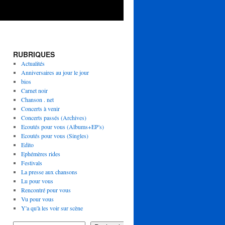
RUBRIQUES
Actualités
Anniversaires au jour le jour
bios
Carnet noir
Chanson . net
Concerts à venir
Concerts passés (Archives)
Ecoutés pour vous (Albums+EP's)
Ecoutés pour vous (Singles)
Edito
Ephémères rides
Festivals
La presse aux chansons
Lu pour vous
Rencontré pour vous
Vu pour vous
Y'a qu'à les voir sur scène