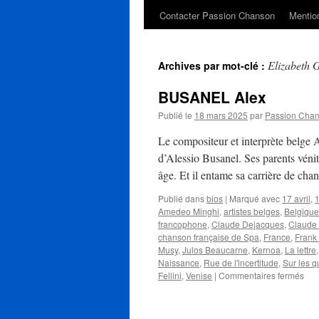
Contacter Passion Chanson
Mention
Elizabeth 
Archives par mot-clé :
BUSANEL Alex
Publié le
18 mars 2025
par
Passion Cha
Le compositeur et interprète belge 
d’Alessio Busanel. Ses parents vénit
âge. Et il entame sa carrière de ch
Publié dans
bios
|
Marqué avec
17 avril
,
1
Amedeo Minghi
,
artistes belges
,
Belgique
francophone
,
Claude Dejacques
,
Claude
chanson française de Spa
,
France
,
Frank
Musy
,
Julos Beaucarne
,
Kernoa
,
La lettre
Naissance
,
Rue de l'incertitude
,
Sur les q
sur
Fellini
,
Venise
|
Commentaires fermés
BU
Ale