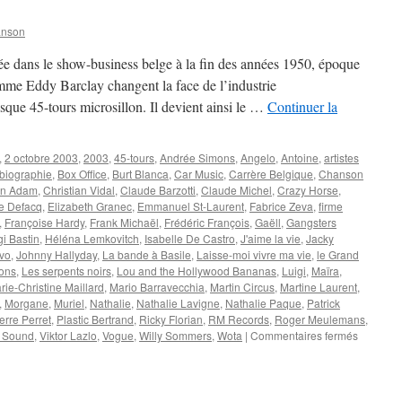
anson
ans le show-business belge à la fin des années 1950, époque
mme Eddy Barclay changent la face de l’industrie
sque 45-tours microsillon. Il devient ainsi le …
Continuer la
,
2 octobre 2003
,
2003
,
45-tours
,
Andrée Simons
,
Angelo
,
Antoine
,
artistes
biographie
,
Box Office
,
Burt Blanca
,
Car Music
,
Carrère Belgique
,
Chanson
an Adam
,
Christian Vidal
,
Claude Barzotti
,
Claude Michel
,
Crazy Horse
,
e Defacq
,
Elizabeth Granec
,
Emmanuel St-Laurent
,
Fabrice Zeva
,
firme
,
Françoise Hardy
,
Frank Michaël
,
Frédéric François
,
Gaëll
,
Gangsters
gi Bastin
,
Héléna Lemkovitch
,
Isabelle De Castro
,
J'aime la vie
,
Jacky
vo
,
Johnny Hallyday
,
La bande à Basile
,
Laisse-moi vivre ma vie
,
le Grand
ions
,
Les serpents noirs
,
Lou and the Hollywood Bananas
,
Luigi
,
Maïra
,
rie-Christine Maillard
,
Mario Barravecchia
,
Martin Circus
,
Martine Laurent
,
,
Morgane
,
Muriel
,
Nathalie
,
Nathalie Lavigne
,
Nathalie Paque
,
Patrick
erre Perret
,
Plastic Bertrand
,
Ricky Florian
,
RM Records
,
Roger Meulemans
,
sur
 Sound
,
Viktor Lazlo
,
Vogue
,
Willy Sommers
,
Wota
|
Commentaires fermés
MEULE
Roger