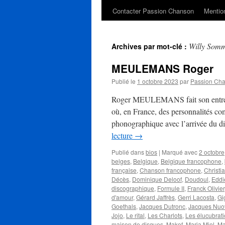
Contacter Passion Chanson
Mention
Willy Som
Archives par mot-clé :
MEULEMANS Roger
Publié le
1 octobre 2023
par
Passion Ch
Roger MEULEMANS fait son entrée d
où, en France, des personnalités co
phonographique avec l’arrivée du di
lecture
→
Publié dans
bios
|
Marqué avec
2 octobre
belges
,
Belgique
,
Belgique francophone
,
française
,
Chanson francophone
,
Christi
Décès
,
Dominique Deloof
,
Doudoul
,
Eddi
discographique
,
Formule II
,
Franck Olivier
d'amour
,
Gérard Jaffrès
,
Gerri Lacosta
,
Gi
Goethals
,
Jacques Dutronc
,
Jacques Nuo
Jojo
,
Le rital
,
Les Charlots
,
Les élucubrat
maison de disques
,
Makof
,
Maria Miel
,
Ma