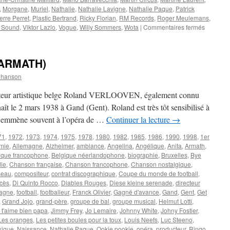
,
Morgane
,
Muriel
,
Nathalie
,
Nathalie Lavigne
,
Nathalie Paque
,
Patrick
erre Perret
,
Plastic Bertrand
,
Ricky Florian
,
RM Records
,
Roger Meulemans
,
sur
 Sound
,
Viktor Lazlo
,
Vogue
,
Willy Sommers
,
Wota
|
Commentaires fermés
MEULE
Roger
(ARMATH)
Chanson
ecteur artistique belge Roland VERLOOVEN, également connu
le 2 mars 1938 à Gand (Gent). Roland est très tôt sensibilisé à
 l’emmène souvent à l’opéra de …
Continuer la lecture
→
71
,
1972
,
1973
,
1974
,
1975
,
1978
,
1980
,
1982
,
1985
,
1986
,
1990
,
1998
,
1er
mie
,
Allemagne
,
Alzheimer
,
ambiance
,
Angelina
,
Angélique
,
Anita
,
Armath
,
ique francophone
,
Belgique néerlandophone
,
biographie
,
Bruxelles
,
Bye
die
,
Chanson française
,
Chanson francophone
,
Chanson nostalgique
,
seau
,
compositeur
,
contrat discographique
,
Coupe du monde de football
,
cès
,
Di Quinto Rocco
,
Diables Rouges
,
Diese kleine serenade
,
directeur
agne
,
football
,
footballeur
,
Franck Olivier
,
Gagné d'avance
,
Gand
,
Gent
,
Get
,
Grand Jojo
,
grand-père
,
groupe de bal
,
groupe musical
,
Helmut Lotti
,
 t'aime bien papa
,
Jimmy Frey
,
Jo Lemaire
,
Johnny White
,
Johny Fostier
,
Les oranges
,
Les petites boules pour la toux
,
Louis Neefs
,
Luc Steeno
,
xique
,
Naissance
,
Nathalie Paque
,
Ookie pookie
,
opéra
,
producteur
,
Ringo
,