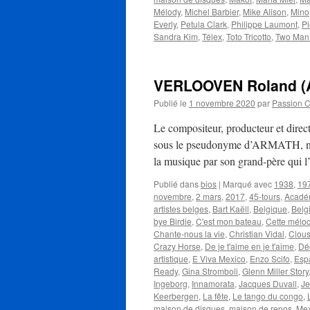
Mélody
,
Michel Barbier
,
Mike Alison
,
Mino
Everly
,
Petula Clark
,
Philippe Laumont
,
Pi
Sandra Kim
,
Télex
,
Toto Tricotto
,
Two Man
VERLOOVEN Roland 
Publié le
1 novembre 2020
par
Passion 
Le compositeur, producteur et dir
sous le pseudonyme d’ARMATH, naît 
la musique par son grand-père qui
Publié dans
bios
|
Marqué avec
1938
,
19
novembre
,
2 mars
,
2017
,
45-tours
,
Acadé
artistes belges
,
Bart Kaëll
,
Belgique
,
Belg
bye Birdie
,
C'est mon bateau
,
Cette mélo
Chante-nous la vie
,
Christian Vidal
,
Clou
Crazy Horse
,
De je t'aime en je t'aime
,
Dé
artistique
,
E Viva Mexico
,
Enzo Scifo
,
Esp
Ready
,
Gina Stromboli
,
Glenn Miller Story
Ingeborg
,
Innamorata
,
Jacques Duvall
,
Je
Keerbergen
,
La fête
,
Le tango du congo
,
maison de disques
,
maison de repos
,
Me