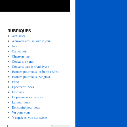
RUBRIQUES
Actualités
Anniversaires au jour le jour
bios
Carnet noir
Chanson . net
Concerts à venir
Concerts passés (Archives)
Ecoutés pour vous (Albums+EP's)
Ecoutés pour vous (Singles)
Edito
Ephémères rides
Festivals
La presse aux chansons
Lu pour vous
Rencontré pour vous
Vu pour vous
Y'a qu'à les voir sur scène