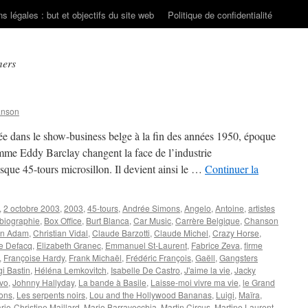
s légales : but et objectifs du site web
Politique de confidentialité
mers
anson
ans le show-business belge à la fin des années 1950, époque
mme Eddy Barclay changent la face de l’industrie
sque 45-tours microsillon. Il devient ainsi le …
Continuer la
,
2 octobre 2003
,
2003
,
45-tours
,
Andrée Simons
,
Angelo
,
Antoine
,
artistes
biographie
,
Box Office
,
Burt Blanca
,
Car Music
,
Carrère Belgique
,
Chanson
an Adam
,
Christian Vidal
,
Claude Barzotti
,
Claude Michel
,
Crazy Horse
,
e Defacq
,
Elizabeth Granec
,
Emmanuel St-Laurent
,
Fabrice Zeva
,
firme
,
Françoise Hardy
,
Frank Michaël
,
Frédéric François
,
Gaëll
,
Gangsters
gi Bastin
,
Héléna Lemkovitch
,
Isabelle De Castro
,
J'aime la vie
,
Jacky
vo
,
Johnny Hallyday
,
La bande à Basile
,
Laisse-moi vivre ma vie
,
le Grand
ions
,
Les serpents noirs
,
Lou and the Hollywood Bananas
,
Luigi
,
Maïra
,
rie-Christine Maillard
,
Mario Barravecchia
,
Martin Circus
,
Martine Laurent
,