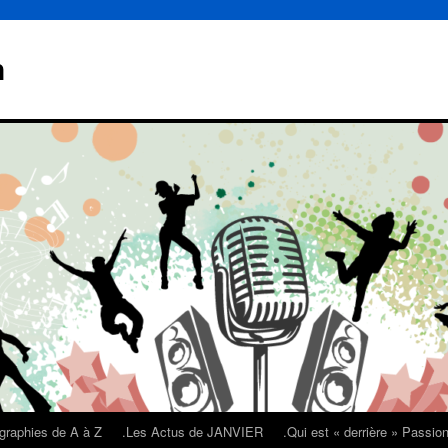
n
graphies de A à Z
.Les Actus de JANVIER
.Qui est « derrière » Passi