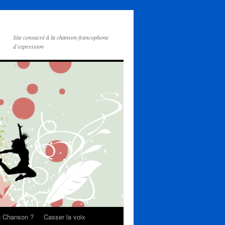
Site consacré à la chanson francophone
d’expression
on Chanson ?
Casser la voix