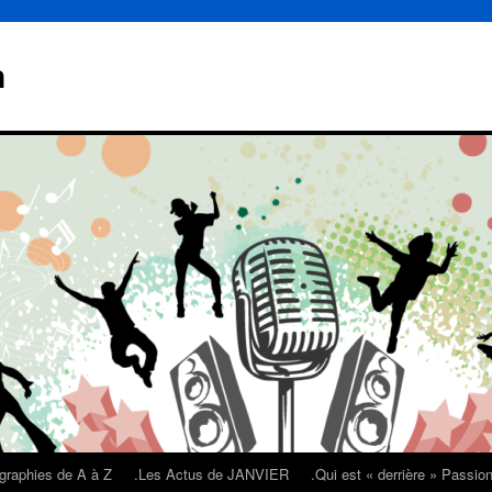
n
graphies de A à Z
.Les Actus de JANVIER
.Qui est « derrière » Passi