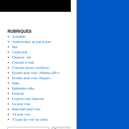
RUBRIQUES
Actualités
Anniversaires au jour le jour
bios
Carnet noir
Chanson . net
Concerts à venir
Concerts passés (Archives)
Ecoutés pour vous (Albums+EP's)
Ecoutés pour vous (Singles)
Edito
Ephémères rides
Festivals
La presse aux chansons
Lu pour vous
Rencontré pour vous
Vu pour vous
Y'a qu'à les voir sur scène