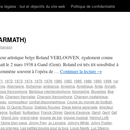
s légales : but et objectifs du site web
Politique de confidentialité
(ARMATH)
Chanson
ecteur artistique belge Roland VERLOOVEN, également connu
le 2 mars 1938 à Gand (Gent). Roland est très tôt sensibilisé à
 l’emmène souvent à l’opéra de …
Continuer la lecture
→
71
,
1972
,
1973
,
1974
,
1975
,
1978
,
1980
,
1982
,
1985
,
1986
,
1990
,
1998
,
1er
mie
,
Allemagne
,
Alzheimer
,
ambiance
,
Angelina
,
Angélique
,
Anita
,
Armath
,
ique francophone
,
Belgique néerlandophone
,
biographie
,
Bruxelles
,
Bye
die
,
Chanson française
,
Chanson francophone
,
Chanson nostalgique
,
seau
,
compositeur
,
contrat discographique
,
Coupe du monde de football
,
cès
,
Di Quinto Rocco
,
Diables Rouges
,
Diese kleine serenade
,
directeur
agne
,
football
,
footballeur
,
Franck Olivier
,
Gagné d'avance
,
Gand
,
Gent
,
Get
,
Grand Jojo
,
grand-père
,
groupe de bal
,
groupe musical
,
Helmut Lotti
,
 t'aime bien papa
,
Jimmy Frey
,
Jo Lemaire
,
Johnny White
,
Johny Fostier
,
Les oranges
,
Les petites boules pour la toux
,
Louis Neefs
,
Luc Steeno
,