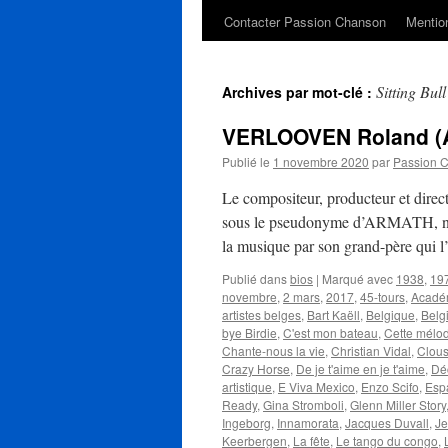
Contacter Passion Chanson
Mention
Sitting Bull
Archives par mot-clé :
VERLOOVEN Roland 
Publié le
1 novembre 2020
par
Passion 
Le compositeur, producteur et dir
sous le pseudonyme d’ARMATH, naît 
la musique par son grand-père qui
Publié dans
bios
|
Marqué avec
1938
,
19
novembre
,
2 mars
,
2017
,
45-tours
,
Acadé
artistes belges
,
Bart Kaëll
,
Belgique
,
Belg
bye Birdie
,
C'est mon bateau
,
Cette mélo
Chante-nous la vie
,
Christian Vidal
,
Clou
Crazy Horse
,
De je t'aime en je t'aime
,
Dé
artistique
,
E Viva Mexico
,
Enzo Scifo
,
Esp
Ready
,
Gina Stromboli
,
Glenn Miller Story
Ingeborg
,
Innamorata
,
Jacques Duvall
,
Je
Keerbergen
,
La fête
,
Le tango du congo
,