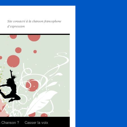
Site consacré à la chanson francophone
d’expression
on Chanson ?
Casser la voix