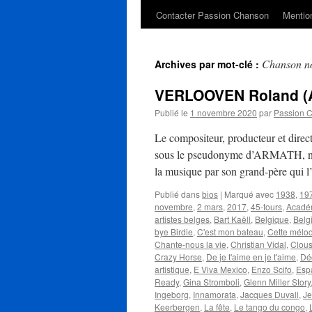
Contacter Passion Chanson
Mention
Chanson no
Archives par mot-clé :
VERLOOVEN Roland 
Publié le
1 novembre 2020
par
Passion 
Le compositeur, producteur et dir
sous le pseudonyme d’ARMATH, naît 
la musique par son grand-père qui
Publié dans
bios
|
Marqué avec
1938
,
19
novembre
,
2 mars
,
2017
,
45-tours
,
Acadé
artistes belges
,
Bart Kaëll
,
Belgique
,
Belg
bye Birdie
,
C'est mon bateau
,
Cette mélo
Chante-nous la vie
,
Christian Vidal
,
Clou
Crazy Horse
,
De je t'aime en je t'aime
,
Dé
artistique
,
E Viva Mexico
,
Enzo Scifo
,
Esp
Ready
,
Gina Stromboli
,
Glenn Miller Story
Ingeborg
,
Innamorata
,
Jacques Duvall
,
Je
Keerbergen
,
La fête
,
Le tango du congo
,