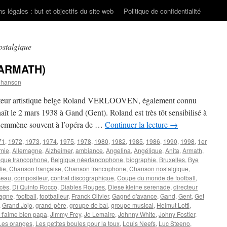
s légales : but et objectifs du site web
Politique de confidentialité
stalgique
(ARMATH)
Chanson
ecteur artistique belge Roland VERLOOVEN, également connu
le 2 mars 1938 à Gand (Gent). Roland est très tôt sensibilisé à
 l’emmène souvent à l’opéra de …
Continuer la lecture
→
71
,
1972
,
1973
,
1974
,
1975
,
1978
,
1980
,
1982
,
1985
,
1986
,
1990
,
1998
,
1er
mie
,
Allemagne
,
Alzheimer
,
ambiance
,
Angelina
,
Angélique
,
Anita
,
Armath
,
ique francophone
,
Belgique néerlandophone
,
biographie
,
Bruxelles
,
Bye
die
,
Chanson française
,
Chanson francophone
,
Chanson nostalgique
,
seau
,
compositeur
,
contrat discographique
,
Coupe du monde de football
,
cès
,
Di Quinto Rocco
,
Diables Rouges
,
Diese kleine serenade
,
directeur
agne
,
football
,
footballeur
,
Franck Olivier
,
Gagné d'avance
,
Gand
,
Gent
,
Get
,
Grand Jojo
,
grand-père
,
groupe de bal
,
groupe musical
,
Helmut Lotti
,
 t'aime bien papa
,
Jimmy Frey
,
Jo Lemaire
,
Johnny White
,
Johny Fostier
,
Les oranges
,
Les petites boules pour la toux
,
Louis Neefs
,
Luc Steeno
,