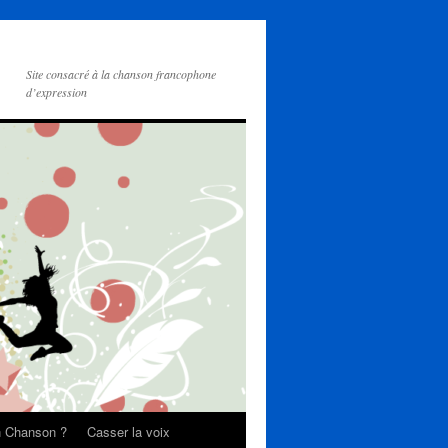
Site consacré à la chanson francophone
d’expression
on Chanson ?
Casser la voix