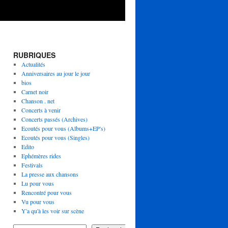
RUBRIQUES
Actualités
Anniversaires au jour le jour
bios
Carnet noir
Chanson . net
Concerts à venir
Concerts passés (Archives)
Ecoutés pour vous (Albums+EP's)
Ecoutés pour vous (Singles)
Edito
Ephémères rides
Festivals
La presse aux chansons
Lu pour vous
Rencontré pour vous
Vu pour vous
Y'a qu'à les voir sur scène