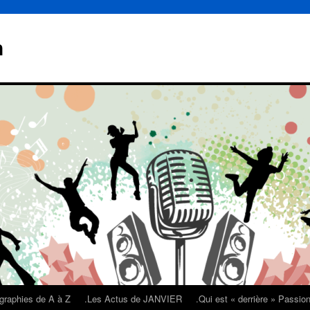
n
graphies de A à Z
.Les Actus de JANVIER
.Qui est « derrière » Passi