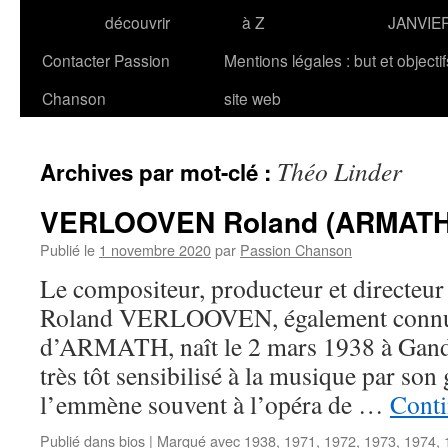
découvrir
à Z
JANVIE
Contacter Passion
Mentions légales : but et objecti
Chanson
site web
Théo Linder
Archives par mot-clé :
VERLOOVEN Roland (ARMATH
Publié le
1 novembre 2020
par
Passion Chanson
Le compositeur, producteur et directeur 
Roland VERLOOVEN, également connu
d’ARMATH, naît le 2 mars 1938 à Gand 
très tôt sensibilisé à la musique par son
l’emmène souvent à l’opéra de …
Conti
Publié dans
bios
|
Marqué avec
1938
,
1971
,
1972
,
1973
,
1974
,