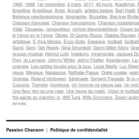
1990
,
1998
,
1er novembre
,
2 mars
,
2017
,
45-tours
,
Académie
,
Angelina
,
Angélique
,
Anita
,
Armath
,
artistes belges
,
Bart Kaëll
,
Belgique néerlandophone
,
biographie
,
Bruxelles
,
Bye bye Birdie
Chanson française
,
Chanson francophone
,
Chanson nostalgiqu
Vidal
,
Clouseau
,
compositeur
,
contrat discographique
,
Coupe du
je t'aime en je t'aime
,
Décès
,
Di Quinto Rocco
,
Diables Rouges
,
artistique
,
E Viva Mexico
,
Enzo Scifo
,
Espagne
,
football
,
footbal
Gand
,
Gent
,
Get Ready
,
Gina Stromboli
,
Glenn Miller Story
,
Gra
groupe musical
,
Helmut Lotti
,
Ingeborg
,
Innamorata
,
Jacques Du
Frey
,
Jo Lemaire
,
Johnny White
,
Johny Fostier
,
Keerbergen
,
La 
oranges
,
Les petites boules pour la toux
,
Louis Neefs
,
Luc Stee
repos
,
Mexique
,
Naissance
,
Nathalie Paque
,
Ookie pookie
,
opér
Granata
,
Roland Verlooven
,
Sérénade
,
Sergent Flagada
,
Si tu 
Cutugno
,
Tremelo
,
trombone
,
Un homme ne pleure pas
,
Un mot 
Une fleur rien qu'une rose
,
Une heure du matin
,
Victor le footbal
the saints go marchin' in
,
Will Tura
,
Willy Sommers
,
Zeven anjer
sur
fermés
VERLOOVEN
Roland
(ARMATH)
Passion Chanson
Politique de confidentialité